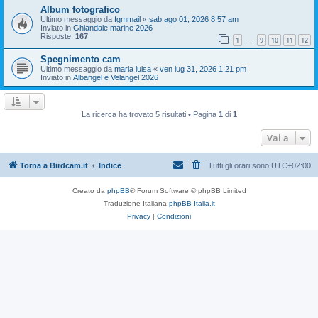
Album fotografico
Ultimo messaggio da
fgmmail
«
sab ago 01, 2026 8:57 am
Inviato in
Ghiandaie marine 2026
Risposte:
167
1
9
10
11
12
…
Spegnimento cam
Ultimo messaggio da
maria luisa
«
ven lug 31, 2026 1:21 pm
Inviato in
Albangel e Velangel 2026
La ricerca ha trovato 5 risultati • Pagina
1
di
1
Vai a
Torna a Birdcam.it
Indice
Tutti gli orari sono
UTC+02:00
Creato da
phpBB
® Forum Software © phpBB Limited
Traduzione Italiana
phpBB-Italia.it
Privacy
|
Condizioni