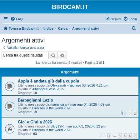
BIRDCAM.IT
FAQ
Iscriviti
Login
C
Torna a Birdcam.it
Indice
Cerca
Argomenti attivi
e
Argomenti attivi
r
Vai alla ricerca avanzata
c
Cerca
Ricerca avanzata
a
La ricerca ha trovato 5 risultati • Pagina
1
di
1
Argomenti
Appia è andata giù dalla cupola
Ultimo messaggio da
Oleksandr
«
gio ago 06, 2026 4:21 pm
Inviato in
Albangel e Velia 2025
Risposte:
10
Barbagianni Lazio
Ultimo messaggio da
maria luisa
«
mar ago 04, 2026 4:39 pm
Inviato in
Birdcam in the world 2026
Risposte:
19
1
2
Gio' e Giulia 2026
Ultimo messaggio da
Silvy19R
«
lun ago 03, 2026 8:12 pm
Inviato in
Birdcam in the world 2026
Risposte:
93
1
4
5
6
7
…