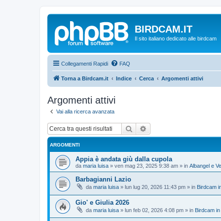
BIRDCAM.IT
Il sito italiano dedicato alle birdcam
Collegamenti Rapidi
FAQ
Torna a Birdcam.it
Indice
Cerca
Argomenti attivi
Argomenti attivi
Vai alla ricerca avanzata
Cerca
Ricerca avanzata
ARGOMENTI
Appia è andata giù dalla cupola
da
maria luisa
»
ven mag 23, 2025 9:38 am
» in
Albangel e Ve
Barbagianni Lazio
da
maria luisa
»
lun lug 20, 2026 11:43 pm
» in
Birdcam i
Gio' e Giulia 2026
da
maria luisa
»
lun feb 02, 2026 4:08 pm
» in
Birdcam in