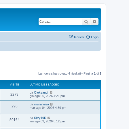
Cerca
Ricerca avanzata
Iscriviti
Login
La ricerca ha trovato 4 risultati • Pagina
1
di
1
VISITE
ULTIMO MESSAGGIO
U
da
Oleksandr
V
2273
l
gio ago 06, 2026 4:21 pm
t
i
i
U
da
maria luisa
V
296
m
l
mar ago 04, 2026 4:39 pm
s
o
t
m
i
i
i
e
U
da
Silvy19R
m
V
50164
s
s
l
lun ago 03, 2026 8:12 pm
o
s
t
t
m
i
a
i
i
e