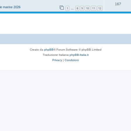
s
R
167
s
o
ie marine 2026
1
8
9
10
11
12
…
t
i
p
s
e
s
o
t
p
s
e
o
t
s
e
t
Creato da
phpBB
® Forum Software © phpBB Limited
Traduzione Italiana
phpBB-Italia.it
e
Privacy
|
Condizioni