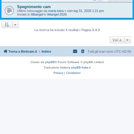
Spegnimento cam
Ultimo messaggio da
maria luisa
«
ven lug 31, 2026 1:21 pm
Inviato in
Albangel e Velangel 2026
La ricerca ha trovato 4 risultati • Pagina
1
di
1
Vai a
Torna a Birdcam.it
Indice
Tutti gli orari sono
UTC+02:00
Creato da
phpBB
® Forum Software © phpBB Limited
Traduzione Italiana
phpBB-Italia.it
Privacy
|
Condizioni