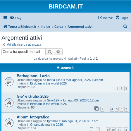
BIRDCAM.IT
FAQ
Iscriviti
Login
C
Torna a Birdcam.it
Indice
Cerca
Argomenti attivi
e
Argomenti attivi
r
Vai alla ricerca avanzata
c
Cerca
Ricerca avanzata
a
La ricerca ha trovato 4 risultati • Pagina
1
di
1
Argomenti
Barbagianni Lazio
Ultimo messaggio da
maria luisa
«
mar ago 04, 2026 4:39 pm
Inviato in
Birdcam in the world 2026
Risposte:
19
1
2
Gio' e Giulia 2026
Ultimo messaggio da
Silvy19R
«
lun ago 03, 2026 8:12 pm
Inviato in
Birdcam in the world 2026
Risposte:
93
1
4
5
6
7
…
Album fotografico
Ultimo messaggio da
fgmmail
«
sab ago 01, 2026 8:57 am
Inviato in
Ghiandaie marine 2026
Risposte:
167
1
9
10
11
12
…