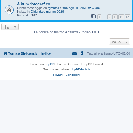
Album fotografico
Ultimo messaggio da
fgmmail
«
sab ago 01, 2026 8:57 am
Inviato in
Ghiandaie marine 2026
Risposte:
167
1
9
10
11
12
…
La ricerca ha trovato 4 risultati • Pagina
1
di
1
Vai a
Torna a Birdcam.it
Indice
Tutti gli orari sono
UTC+02:00
Creato da
phpBB
® Forum Software © phpBB Limited
Traduzione Italiana
phpBB-Italia.it
Privacy
|
Condizioni