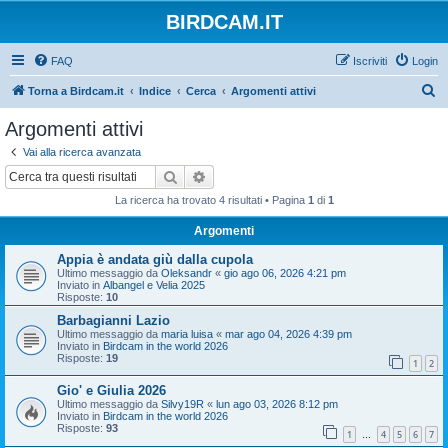
BIRDCAM.IT
FAQ
Iscriviti
Login
C
Torna a Birdcam.it
Indice
Cerca
Argomenti attivi
e
Argomenti attivi
r
Vai alla ricerca avanzata
c
Cerca
Ricerca avanzata
a
La ricerca ha trovato 4 risultati • Pagina
1
di
1
Argomenti
Appia è andata giù dalla cupola
Ultimo messaggio da
Oleksandr
«
gio ago 06, 2026 4:21 pm
Inviato in
Albangel e Velia 2025
Risposte:
10
Barbagianni Lazio
Ultimo messaggio da
maria luisa
«
mar ago 04, 2026 4:39 pm
Inviato in
Birdcam in the world 2026
Risposte:
19
1
2
Gio' e Giulia 2026
Ultimo messaggio da
Silvy19R
«
lun ago 03, 2026 8:12 pm
Inviato in
Birdcam in the world 2026
Risposte:
93
1
4
5
6
7
…