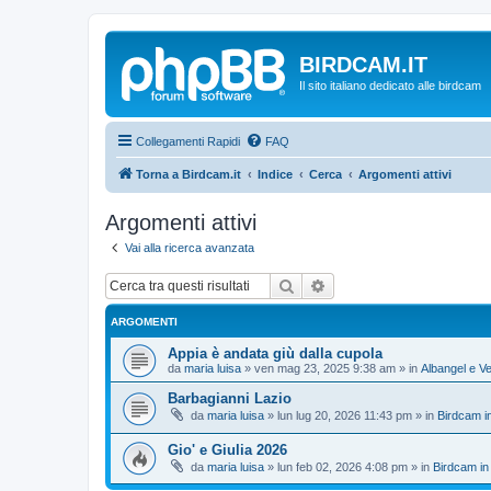
BIRDCAM.IT
Il sito italiano dedicato alle birdcam
Collegamenti Rapidi
FAQ
Torna a Birdcam.it
Indice
Cerca
Argomenti attivi
Argomenti attivi
Vai alla ricerca avanzata
Cerca
Ricerca avanzata
ARGOMENTI
Appia è andata giù dalla cupola
da
maria luisa
»
ven mag 23, 2025 9:38 am
» in
Albangel e Ve
Barbagianni Lazio
da
maria luisa
»
lun lug 20, 2026 11:43 pm
» in
Birdcam i
Gio' e Giulia 2026
da
maria luisa
»
lun feb 02, 2026 4:08 pm
» in
Birdcam in