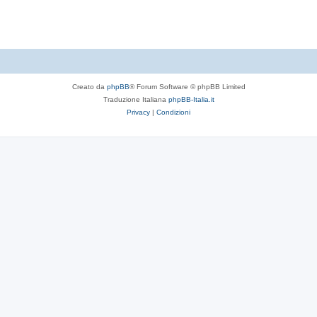
s
s
o
t
p
s
e
o
t
s
e
t
Creato da
phpBB
® Forum Software © phpBB Limited
Traduzione Italiana
phpBB-Italia.it
e
Privacy
|
Condizioni