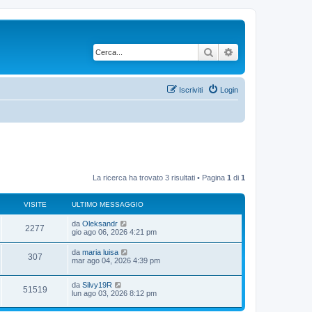
Cerca
Ricerca avanzata
Iscriviti
Login
La ricerca ha trovato 3 risultati • Pagina
1
di
1
VISITE
ULTIMO MESSAGGIO
U
da
Oleksandr
V
2277
l
gio ago 06, 2026 4:21 pm
t
i
i
U
da
maria luisa
V
307
m
l
mar ago 04, 2026 4:39 pm
s
o
t
m
i
i
i
e
U
da
Silvy19R
m
V
51519
s
s
l
lun ago 03, 2026 8:12 pm
o
s
t
t
m
i
a
i
i
e