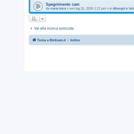
Spegnimento cam
da
maria luisa
»
ven lug 31, 2026 1:21 pm
» in
Albangel e Vel
Vai alla ricerca avanzata
Torna a Birdcam.it
Indice