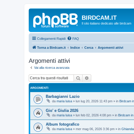
BIRDCAM.IT
Il sito italiano dedicato alle birdcam
Collegamenti Rapidi
FAQ
Torna a Birdcam.it
Indice
Cerca
Argomenti attivi
Argomenti attivi
Vai alla ricerca avanzata
Cerca
Ricerca avanzata
ARGOMENTI
Barbagianni Lazio
da
maria luisa
»
lun lug 20, 2026 11:43 pm
» in
Birdcam i
Gio' e Giulia 2026
da
maria luisa
»
lun feb 02, 2026 4:08 pm
» in
Birdcam in
Album fotografico
da
maria luisa
»
mer mag 06, 2026 3:36 pm
» in
Ghianda