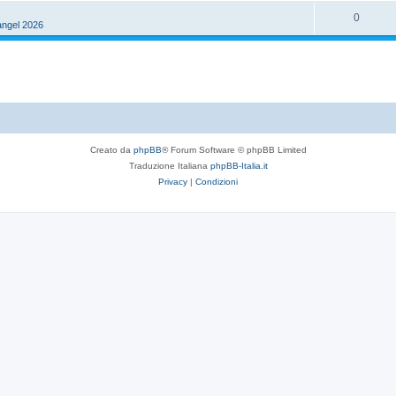
p
s
R
0
s
angel 2026
o
t
i
p
s
e
s
o
t
p
s
e
o
t
s
e
Creato da
phpBB
® Forum Software © phpBB Limited
t
Traduzione Italiana
phpBB-Italia.it
e
Privacy
|
Condizioni