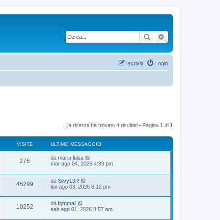
Cerca
Ricerca avanzata
Iscriviti
Login
La ricerca ha trovato 4 risultati • Pagina
1
di
1
VISITE
ULTIMO MESSAGGIO
U
da
maria luisa
V
276
l
mar ago 04, 2026 4:39 pm
t
i
i
U
da
Silvy19R
m
V
45299
s
l
lun ago 03, 2026 8:12 pm
o
t
m
i
i
i
e
U
da
fgmmail
m
s
V
10252
s
l
sab ago 01, 2026 8:57 am
o
s
t
t
m
a
i