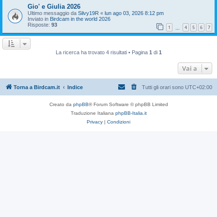
Gio' e Giulia 2026
Ultimo messaggio da
Silvy19R
«
lun ago 03, 2026 8:12 pm
Inviato in
Birdcam in the world 2026
Risposte:
93
1
4
5
6
7
…
La ricerca ha trovato 4 risultati • Pagina
1
di
1
Vai a
Torna a Birdcam.it
Indice
Tutti gli orari sono
UTC+02:00
Creato da
phpBB
® Forum Software © phpBB Limited
Traduzione Italiana
phpBB-Italia.it
Privacy
|
Condizioni