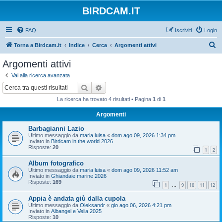
BIRDCAM.IT
FAQ
Iscriviti
Login
C
Torna a Birdcam.it
Indice
Cerca
Argomenti attivi
e
Argomenti attivi
r
Vai alla ricerca avanzata
c
Cerca
Ricerca avanzata
a
La ricerca ha trovato 4 risultati • Pagina
1
di
1
Argomenti
Barbagianni Lazio
Ultimo messaggio da
maria luisa
«
dom ago 09, 2026 1:34 pm
Inviato in
Birdcam in the world 2026
Risposte:
20
1
2
Album fotografico
Ultimo messaggio da
maria luisa
«
dom ago 09, 2026 11:52 am
Inviato in
Ghiandaie marine 2026
Risposte:
169
1
9
10
11
12
…
Appia è andata giù dalla cupola
Ultimo messaggio da
Oleksandr
«
gio ago 06, 2026 4:21 pm
Inviato in
Albangel e Velia 2025
Risposte:
10