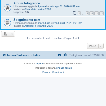
Album fotografico
Ultimo messaggio da
fgmmail
«
sab ago 01, 2026 8:57 am
Inviato in
Ghiandaie marine 2026
Risposte:
167
1
9
10
11
12
…
Spegnimento cam
Ultimo messaggio da
maria luisa
«
ven lug 31, 2026 1:21 pm
Inviato in
Albangel e Velangel 2026
La ricerca ha trovato 5 risultati • Pagina
1
di
1
Vai a
Torna a Birdcam.it
Indice
Tutti gli orari sono
UTC+02:00
Creato da
phpBB
® Forum Software © phpBB Limited
Traduzione Italiana
phpBB-Italia.it
Privacy
|
Condizioni