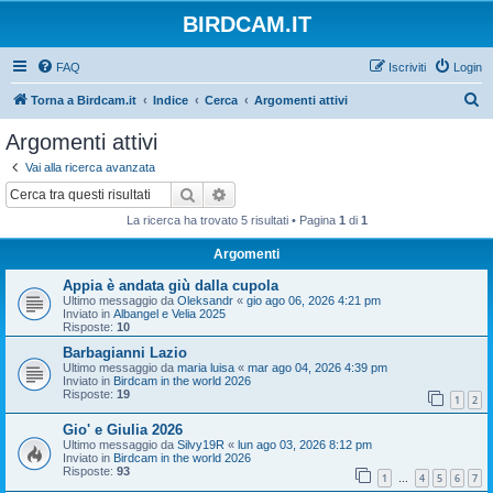
BIRDCAM.IT
FAQ
Iscriviti
Login
C
Torna a Birdcam.it
Indice
Cerca
Argomenti attivi
e
Argomenti attivi
r
Vai alla ricerca avanzata
c
Cerca
Ricerca avanzata
a
La ricerca ha trovato 5 risultati • Pagina
1
di
1
Argomenti
Appia è andata giù dalla cupola
Ultimo messaggio da
Oleksandr
«
gio ago 06, 2026 4:21 pm
Inviato in
Albangel e Velia 2025
Risposte:
10
Barbagianni Lazio
Ultimo messaggio da
maria luisa
«
mar ago 04, 2026 4:39 pm
Inviato in
Birdcam in the world 2026
Risposte:
19
1
2
Gio' e Giulia 2026
Ultimo messaggio da
Silvy19R
«
lun ago 03, 2026 8:12 pm
Inviato in
Birdcam in the world 2026
Risposte:
93
1
4
5
6
7
…