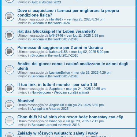
Inviato in
Alex e Vergine 2023
Dove si acquistano i farmaci per migliorare la propria
condizione fisica?
Ultimo messaggio da
rihini6917
«
ven lug 25, 2025 8:34 pm
Inviato in
Birdcam in the world 2024
Hat das Glücksspiel Ihr Leben verändert?
Ultimo messaggio da
lofil45746
«
ven lug 11, 2025 1:59 pm
Inviato in
Birdcam in the world 2017-2018
Permesso di soggiorno per 2 anni in Ucraina
Ultimo messaggio da
kaheca4153
«
mer lug 02, 2025 5:20 pm
Inviato in
Birdcam in the world 2017-2018
Analisi del gioco: come i casinò analizzano le azioni degli
utenti
Ultimo messaggio da
LachlanBolton
«
mer giu 25, 2025 4:29 pm
Inviato in
Birdcam in the world 2017-2018
Il tuo link, in tutto il mondo - per solo 1 $!
Ultimo messaggio da
Sapphira
«
mar giu 24, 2025 10:55 am
Inviato in
Non-birdcam - Webcam su altri animali
Abusivo!
Ultimo messaggio da
Angela 68
«
lun giu 23, 2025 6:56 pm
Inviato in
Agrippina e Antares 2025
Chọn thiết bị vệ sinh cho resort hoặc homestay cao cấp
Ultimo messaggio da
IsaacIvy
«
lun giu 23, 2025 12:13 pm
Inviato in
Birdcams around the world 2016
Zakłady w różnych walutach: zalety i wady