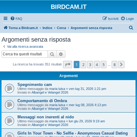
BIRDCAM.IT
FAQ
Iscriviti
Login
C
Torna a Birdcam.it
Indice
Cerca
Argomenti senza risposta
e
Argomenti senza risposta
r
Vai alla ricerca avanzata
c
Cerca
Ricerca avanzata
a
Pagina
1
di
8
1
2
3
4
5
8
Pross
La ricerca ha trovato 351 risultati
…
Argomenti
Spegnimento cam
Ultimo messaggio da
maria luisa
«
ven lug 31, 2026 1:21 pm
Inviato in
Albangel e Velangel 2026
Comportamento di Ombra
Ultimo messaggio da
maria luisa
«
mer lug 08, 2026 4:13 pm
Inviato in
Albangel e Velangel 2026
Messaggi non inerenti al nido
Ultimo messaggio da
maria luisa
«
lun giu 29, 2026 9:19 am
Inviato in
Albangel e Velangel 2026
Girls In Your Town - No Selfie - Anonymous Casual Dating