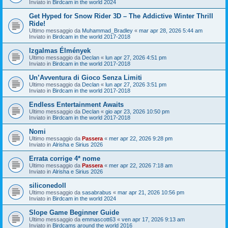
Inviato in
Birdcam in the world 2024
Get Hyped for Snow Rider 3D – The Addictive Winter Thrill
Ride!
Ultimo messaggio da
Muhammad_Bradley
«
mar apr 28, 2026 5:44 am
Inviato in
Birdcam in the world 2017-2018
Izgalmas Élmények
Ultimo messaggio da
Declan
«
lun apr 27, 2026 4:51 pm
Inviato in
Birdcam in the world 2017-2018
Un’Avventura di Gioco Senza Limiti
Ultimo messaggio da
Declan
«
lun apr 27, 2026 3:51 pm
Inviato in
Birdcam in the world 2017-2018
Endless Entertainment Awaits
Ultimo messaggio da
Declan
«
gio apr 23, 2026 10:50 pm
Inviato in
Birdcam in the world 2017-2018
Nomi
Ultimo messaggio da
Passera
«
mer apr 22, 2026 9:28 pm
Inviato in
Alrisha e Sirius 2026
Errata corrige 4* nome
Ultimo messaggio da
Passera
«
mer apr 22, 2026 7:18 am
Inviato in
Alrisha e Sirius 2026
siliconedoll
Ultimo messaggio da
sasabrabus
«
mar apr 21, 2026 10:56 pm
Inviato in
Birdcam in the world 2024
Slope Game Beginner Guide
Ultimo messaggio da
emmascott63
«
ven apr 17, 2026 9:13 am
Inviato in
Birdcams around the world 2016