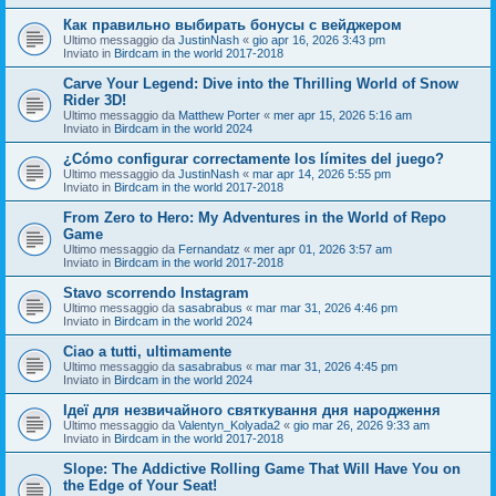
Как правильно выбирать бонусы с вейджером
Ultimo messaggio da
JustinNash
«
gio apr 16, 2026 3:43 pm
Inviato in
Birdcam in the world 2017-2018
Carve Your Legend: Dive into the Thrilling World of Snow
Rider 3D!
Ultimo messaggio da
Matthew Porter
«
mer apr 15, 2026 5:16 am
Inviato in
Birdcam in the world 2024
¿Cómo configurar correctamente los límites del juego?
Ultimo messaggio da
JustinNash
«
mar apr 14, 2026 5:55 pm
Inviato in
Birdcam in the world 2017-2018
From Zero to Hero: My Adventures in the World of Repo
Game
Ultimo messaggio da
Fernandatz
«
mer apr 01, 2026 3:57 am
Inviato in
Birdcam in the world 2017-2018
Stavo scorrendo Instagram
Ultimo messaggio da
sasabrabus
«
mar mar 31, 2026 4:46 pm
Inviato in
Birdcam in the world 2024
Ciao a tutti, ultimamente
Ultimo messaggio da
sasabrabus
«
mar mar 31, 2026 4:45 pm
Inviato in
Birdcam in the world 2024
Ідеї для незвичайного святкування дня народження
Ultimo messaggio da
Valentyn_Kolyada2
«
gio mar 26, 2026 9:33 am
Inviato in
Birdcam in the world 2017-2018
Slope: The Addictive Rolling Game That Will Have You on
the Edge of Your Seat!