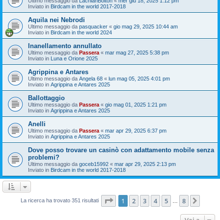
Ultimo messaggio da
LachlanBolton
«
mer giu 18, 2025 1:12 pm
Inviato in
Birdcam in the world 2017-2018
Aquila nei Nebrodi
Ultimo messaggio da
pasquacker
«
gio mag 29, 2025 10:44 am
Inviato in
Birdcam in the world 2024
Inanellamento annullato
Ultimo messaggio da
Passera
«
mar mag 27, 2025 5:38 pm
Inviato in
Luna e Orione 2025
Agrippina e Antares
Ultimo messaggio da
Angela 68
«
lun mag 05, 2025 4:01 pm
Inviato in
Agrippina e Antares 2025
Ballottaggio
Ultimo messaggio da
Passera
«
gio mag 01, 2025 1:21 pm
Inviato in
Agrippina e Antares 2025
Anelli
Ultimo messaggio da
Passera
«
mar apr 29, 2025 6:37 pm
Inviato in
Agrippina e Antares 2025
Dove posso trovare un casinò con adattamento mobile senza
problemi?
Ultimo messaggio da
goceb15992
«
mar apr 29, 2025 2:13 pm
Inviato in
Birdcam in the world 2017-2018
Pagina
1
di
8
1
2
3
4
5
8
Pross
La ricerca ha trovato 351 risultati
…
Vai a