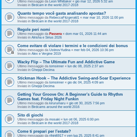
Ultimo messaggio da
Leon Whittaker
«
gio mar 12, 2026 5:32 am
Inviato in
Birdcam in the world 2017-2018
Quanto tempo você gasta analisando apostas?
Ultimo messaggio da
RebeccaFitzgerald1
«
mar mar 10, 2026 11:00 pm
Inviato in
Birdcam in the world 2017-2018
Regole peri nomi
Ultimo messaggio da
Passera
«
dom mar 01, 2026 11:44 am
Inviato in
Alrisha e Sirius 2026
Come evitare di violare i termini e le condizioni dei bonus
Ultimo messaggio da
UstinovYudina
«
mer feb 04, 2026 10:36 pm
Inviato in
Alex e Vergine 2019
Wacky Flip – The Ultimate Fun and Addictive Game
Ultimo messaggio da
tomsinner
«
lun dic 08, 2025 2:37 am
Inviato in
Gheppi Decima
Stickman Hook – The Addictive Swing-and-Soar Experience
Ultimo messaggio da
tomsinner
«
gio dic 04, 2025 4:09 am
Inviato in
Gheppi Decima
Getting Your Groove On: A Beginner's Guide to Rhythm
Games feat. Friday Night Funkin
Ultimo messaggio da
kirurumaru
«
gio ott 30, 2025 7:56 pm
Inviato in
Birdcams around the world 2016
Sito di giochi
Ultimo messaggio da
mosaki
«
lun ott 06, 2025 6:00 pm
Inviato in
Birdcam in the world 2017-2018
Come ti prepari per l'estate?
Ultimo messaggio da
rihini6917
«
ven lug 25, 2025 8:41 pm