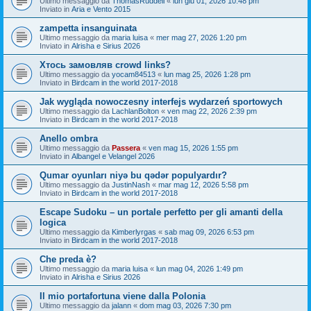
Ultimo messaggio da
ThomasRuddell
«
lun giu 01, 2026 10:48 pm
Inviato in
Aria e Vento 2015
zampetta insanguinata
Ultimo messaggio da
maria luisa
«
mer mag 27, 2026 1:20 pm
Inviato in
Alrisha e Sirius 2026
Хтось замовляв crowd links?
Ultimo messaggio da
yocam84513
«
lun mag 25, 2026 1:28 pm
Inviato in
Birdcam in the world 2017-2018
Jak wygląda nowoczesny interfejs wydarzeń sportowych
Ultimo messaggio da
LachlanBolton
«
ven mag 22, 2026 2:39 pm
Inviato in
Birdcam in the world 2017-2018
Anello ombra
Ultimo messaggio da
Passera
«
ven mag 15, 2026 1:55 pm
Inviato in
Albangel e Velangel 2026
Qumar oyunları niyə bu qədər populyardır?
Ultimo messaggio da
JustinNash
«
mar mag 12, 2026 5:58 pm
Inviato in
Birdcam in the world 2017-2018
Escape Sudoku – un portale perfetto per gli amanti della
logica
Ultimo messaggio da
Kimberlyrgas
«
sab mag 09, 2026 6:53 pm
Inviato in
Birdcam in the world 2017-2018
Che preda è?
Ultimo messaggio da
maria luisa
«
lun mag 04, 2026 1:49 pm
Inviato in
Alrisha e Sirius 2026
Il mio portafortuna viene dalla Polonia
Ultimo messaggio da
jalann
«
dom mag 03, 2026 7:30 pm