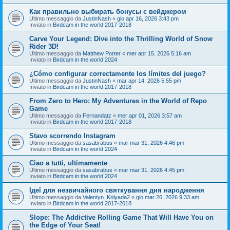
Как правильно выбирать бонусы с вейджером
Ultimo messaggio da
JustinNash
«
gio apr 16, 2026 3:43 pm
Inviato in
Birdcam in the world 2017-2018
Carve Your Legend: Dive into the Thrilling World of Snow
Rider 3D!
Ultimo messaggio da
Matthew Porter
«
mer apr 15, 2026 5:16 am
Inviato in
Birdcam in the world 2024
¿Cómo configurar correctamente los límites del juego?
Ultimo messaggio da
JustinNash
«
mar apr 14, 2026 5:55 pm
Inviato in
Birdcam in the world 2017-2018
From Zero to Hero: My Adventures in the World of Repo
Game
Ultimo messaggio da
Fernandatz
«
mer apr 01, 2026 3:57 am
Inviato in
Birdcam in the world 2017-2018
Stavo scorrendo Instagram
Ultimo messaggio da
sasabrabus
«
mar mar 31, 2026 4:46 pm
Inviato in
Birdcam in the world 2024
Ciao a tutti, ultimamente
Ultimo messaggio da
sasabrabus
«
mar mar 31, 2026 4:45 pm
Inviato in
Birdcam in the world 2024
Ідеї для незвичайного святкування дня народження
Ultimo messaggio da
Valentyn_Kolyada2
«
gio mar 26, 2026 9:33 am
Inviato in
Birdcam in the world 2017-2018
Slope: The Addictive Rolling Game That Will Have You on
the Edge of Your Seat!