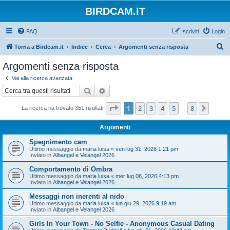
BIRDCAM.IT
FAQ
Iscriviti
Login
C
Torna a Birdcam.it
Indice
Cerca
Argomenti senza risposta
e
Argomenti senza risposta
r
Vai alla ricerca avanzata
c
Cerca
Ricerca avanzata
a
Pagina
1
di
8
1
2
3
4
5
8
Pross
La ricerca ha trovato 351 risultati
…
Argomenti
Spegnimento cam
Ultimo messaggio da
maria luisa
«
ven lug 31, 2026 1:21 pm
Inviato in
Albangel e Velangel 2026
Comportamento di Ombra
Ultimo messaggio da
maria luisa
«
mer lug 08, 2026 4:13 pm
Inviato in
Albangel e Velangel 2026
Messaggi non inerenti al nido
Ultimo messaggio da
maria luisa
«
lun giu 29, 2026 9:19 am
Inviato in
Albangel e Velangel 2026
Girls In Your Town - No Selfie - Anonymous Casual Dating