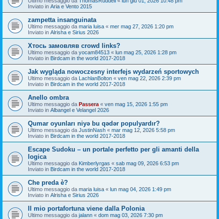
Ultimo messaggio da
ThomasRuddell
«
lun giu 01, 2026 10:48 pm
Inviato in
Aria e Vento 2015
zampetta insanguinata
Ultimo messaggio da
maria luisa
«
mer mag 27, 2026 1:20 pm
Inviato in
Alrisha e Sirius 2026
Хтось замовляв crowd links?
Ultimo messaggio da
yocam84513
«
lun mag 25, 2026 1:28 pm
Inviato in
Birdcam in the world 2017-2018
Jak wygląda nowoczesny interfejs wydarzeń sportowych
Ultimo messaggio da
LachlanBolton
«
ven mag 22, 2026 2:39 pm
Inviato in
Birdcam in the world 2017-2018
Anello ombra
Ultimo messaggio da
Passera
«
ven mag 15, 2026 1:55 pm
Inviato in
Albangel e Velangel 2026
Qumar oyunları niyə bu qədər populyardır?
Ultimo messaggio da
JustinNash
«
mar mag 12, 2026 5:58 pm
Inviato in
Birdcam in the world 2017-2018
Escape Sudoku – un portale perfetto per gli amanti della
logica
Ultimo messaggio da
Kimberlyrgas
«
sab mag 09, 2026 6:53 pm
Inviato in
Birdcam in the world 2017-2018
Che preda è?
Ultimo messaggio da
maria luisa
«
lun mag 04, 2026 1:49 pm
Inviato in
Alrisha e Sirius 2026
Il mio portafortuna viene dalla Polonia
Ultimo messaggio da
jalann
«
dom mag 03, 2026 7:30 pm