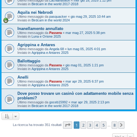
Ultimo messaggio da
LachlanBolton
«
mer giu 18, 2025 1:12 pm
Inviato in
Birdcam in the world 2017-2018
Aquila nei Nebrodi
Ultimo messaggio da
pasquacker
«
gio mag 29, 2025 10:44 am
Inviato in
Birdcam in the world 2024
Inanellamento annullato
Ultimo messaggio da
Passera
«
mar mag 27, 2025 5:38 pm
Inviato in
Luna e Orione 2025
Agrippina e Antares
Ultimo messaggio da
Angela 68
«
lun mag 05, 2025 4:01 pm
Inviato in
Agrippina e Antares 2025
Ballottaggio
Ultimo messaggio da
Passera
«
gio mag 01, 2025 1:21 pm
Inviato in
Agrippina e Antares 2025
Anelli
Ultimo messaggio da
Passera
«
mar apr 29, 2025 6:37 pm
Inviato in
Agrippina e Antares 2025
Dove posso trovare un casinò con adattamento mobile senza
problemi?
Ultimo messaggio da
goceb15992
«
mar apr 29, 2025 2:13 pm
Inviato in
Birdcam in the world 2017-2018
Pagina
1
di
8
1
2
3
4
5
8
Pross
La ricerca ha trovato 351 risultati
…
Vai a