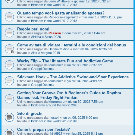
Ultimo messaggio da
Leon Whittaker
«
gio mar 12, 2026 5:32 am
Inviato in
Birdcam in the world 2017-2018
Quanto tempo você gasta analisando apostas?
Ultimo messaggio da
RebeccaFitzgerald1
«
mar mar 10, 2026 11:00 pm
Inviato in
Birdcam in the world 2017-2018
Regole peri nomi
Ultimo messaggio da
Passera
«
dom mar 01, 2026 11:44 am
Inviato in
Alrisha e Sirius 2026
Come evitare di violare i termini e le condizioni dei bonus
Ultimo messaggio da
UstinovYudina
«
mer feb 04, 2026 10:36 pm
Inviato in
Alex e Vergine 2019
Wacky Flip – The Ultimate Fun and Addictive Game
Ultimo messaggio da
tomsinner
«
lun dic 08, 2025 2:37 am
Inviato in
Gheppi Decima
Stickman Hook – The Addictive Swing-and-Soar Experience
Ultimo messaggio da
tomsinner
«
gio dic 04, 2025 4:09 am
Inviato in
Gheppi Decima
Getting Your Groove On: A Beginner's Guide to Rhythm
Games feat. Friday Night Funkin
Ultimo messaggio da
kirurumaru
«
gio ott 30, 2025 7:56 pm
Inviato in
Birdcams around the world 2016
Sito di giochi
Ultimo messaggio da
mosaki
«
lun ott 06, 2025 6:00 pm
Inviato in
Birdcam in the world 2017-2018
Come ti prepari per l'estate?
Ultimo messaggio da
rihini6917
«
ven lug 25, 2025 8:41 pm