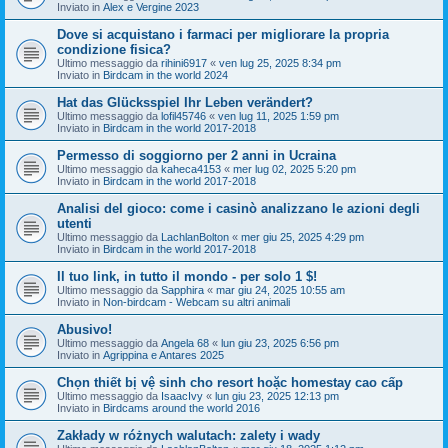
Inviato in
Alex e Vergine 2023
Dove si acquistano i farmaci per migliorare la propria
condizione fisica?
Ultimo messaggio da
rihini6917
«
ven lug 25, 2025 8:34 pm
Inviato in
Birdcam in the world 2024
Hat das Glücksspiel Ihr Leben verändert?
Ultimo messaggio da
lofil45746
«
ven lug 11, 2025 1:59 pm
Inviato in
Birdcam in the world 2017-2018
Permesso di soggiorno per 2 anni in Ucraina
Ultimo messaggio da
kaheca4153
«
mer lug 02, 2025 5:20 pm
Inviato in
Birdcam in the world 2017-2018
Analisi del gioco: come i casinò analizzano le azioni degli
utenti
Ultimo messaggio da
LachlanBolton
«
mer giu 25, 2025 4:29 pm
Inviato in
Birdcam in the world 2017-2018
Il tuo link, in tutto il mondo - per solo 1 $!
Ultimo messaggio da
Sapphira
«
mar giu 24, 2025 10:55 am
Inviato in
Non-birdcam - Webcam su altri animali
Abusivo!
Ultimo messaggio da
Angela 68
«
lun giu 23, 2025 6:56 pm
Inviato in
Agrippina e Antares 2025
Chọn thiết bị vệ sinh cho resort hoặc homestay cao cấp
Ultimo messaggio da
IsaacIvy
«
lun giu 23, 2025 12:13 pm
Inviato in
Birdcams around the world 2016
Zakłady w różnych walutach: zalety i wady