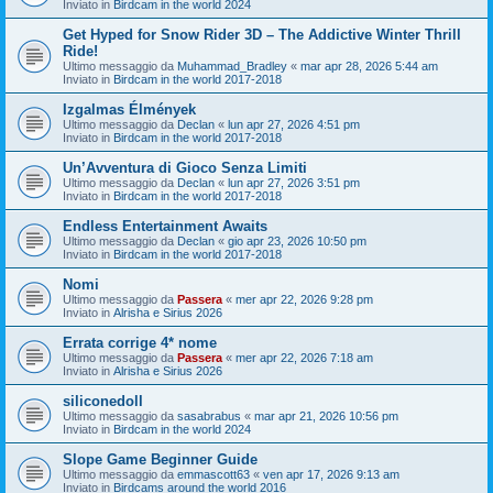
Inviato in
Birdcam in the world 2024
Get Hyped for Snow Rider 3D – The Addictive Winter Thrill
Ride!
Ultimo messaggio da
Muhammad_Bradley
«
mar apr 28, 2026 5:44 am
Inviato in
Birdcam in the world 2017-2018
Izgalmas Élmények
Ultimo messaggio da
Declan
«
lun apr 27, 2026 4:51 pm
Inviato in
Birdcam in the world 2017-2018
Un’Avventura di Gioco Senza Limiti
Ultimo messaggio da
Declan
«
lun apr 27, 2026 3:51 pm
Inviato in
Birdcam in the world 2017-2018
Endless Entertainment Awaits
Ultimo messaggio da
Declan
«
gio apr 23, 2026 10:50 pm
Inviato in
Birdcam in the world 2017-2018
Nomi
Ultimo messaggio da
Passera
«
mer apr 22, 2026 9:28 pm
Inviato in
Alrisha e Sirius 2026
Errata corrige 4* nome
Ultimo messaggio da
Passera
«
mer apr 22, 2026 7:18 am
Inviato in
Alrisha e Sirius 2026
siliconedoll
Ultimo messaggio da
sasabrabus
«
mar apr 21, 2026 10:56 pm
Inviato in
Birdcam in the world 2024
Slope Game Beginner Guide
Ultimo messaggio da
emmascott63
«
ven apr 17, 2026 9:13 am
Inviato in
Birdcams around the world 2016