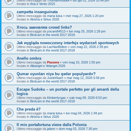
Ultimo messaggio da
ThomasRuddell
«
lun giu 01, 2026 10:48 pm
Inviato in
Aria e Vento 2015
zampetta insanguinata
Ultimo messaggio da
maria luisa
«
mer mag 27, 2026 1:20 pm
Inviato in
Alrisha e Sirius 2026
Хтось замовляв crowd links?
Ultimo messaggio da
yocam84513
«
lun mag 25, 2026 1:28 pm
Inviato in
Birdcam in the world 2017-2018
Jak wygląda nowoczesny interfejs wydarzeń sportowych
Ultimo messaggio da
LachlanBolton
«
ven mag 22, 2026 2:39 pm
Inviato in
Birdcam in the world 2017-2018
Anello ombra
Ultimo messaggio da
Passera
«
ven mag 15, 2026 1:55 pm
Inviato in
Albangel e Velangel 2026
Qumar oyunları niyə bu qədər populyardır?
Ultimo messaggio da
JustinNash
«
mar mag 12, 2026 5:58 pm
Inviato in
Birdcam in the world 2017-2018
Escape Sudoku – un portale perfetto per gli amanti della
logica
Ultimo messaggio da
Kimberlyrgas
«
sab mag 09, 2026 6:53 pm
Inviato in
Birdcam in the world 2017-2018
Che preda è?
Ultimo messaggio da
maria luisa
«
lun mag 04, 2026 1:49 pm
Inviato in
Alrisha e Sirius 2026
Il mio portafortuna viene dalla Polonia
Ultimo messaggio da
jalann
«
dom mag 03, 2026 7:30 pm