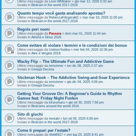
Ultimo messaggio da
Leon Whittaker
«
gio mar 12, 2026 5:32 am
Inviato in
Birdcam in the world 2017-2018
Quanto tempo você gasta analisando apostas?
Ultimo messaggio da
RebeccaFitzgerald1
«
mar mar 10, 2026 11:00 pm
Inviato in
Birdcam in the world 2017-2018
Regole peri nomi
Ultimo messaggio da
Passera
«
dom mar 01, 2026 11:44 am
Inviato in
Alrisha e Sirius 2026
Come evitare di violare i termini e le condizioni dei bonus
Ultimo messaggio da
UstinovYudina
«
mer feb 04, 2026 10:36 pm
Inviato in
Alex e Vergine 2019
Wacky Flip – The Ultimate Fun and Addictive Game
Ultimo messaggio da
tomsinner
«
lun dic 08, 2025 2:37 am
Inviato in
Gheppi Decima
Stickman Hook – The Addictive Swing-and-Soar Experience
Ultimo messaggio da
tomsinner
«
gio dic 04, 2025 4:09 am
Inviato in
Gheppi Decima
Getting Your Groove On: A Beginner's Guide to Rhythm
Games feat. Friday Night Funkin
Ultimo messaggio da
kirurumaru
«
gio ott 30, 2025 7:56 pm
Inviato in
Birdcams around the world 2016
Sito di giochi
Ultimo messaggio da
mosaki
«
lun ott 06, 2025 6:00 pm
Inviato in
Birdcam in the world 2017-2018
Come ti prepari per l'estate?
Ultimo messaggio da
rihini6917
«
ven lug 25, 2025 8:41 pm