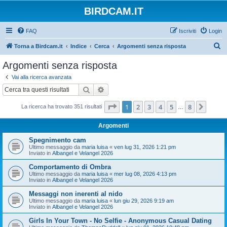
BIRDCAM.IT
FAQ
Iscriviti
Login
C
Torna a Birdcam.it
Indice
Cerca
Argomenti senza risposta
e
Argomenti senza risposta
r
Vai alla ricerca avanzata
c
Cerca
Ricerca avanzata
a
Pagina
1
di
8
1
2
3
4
5
8
Pross
La ricerca ha trovato 351 risultati
…
Argomenti
Spegnimento cam
Ultimo messaggio da
maria luisa
«
ven lug 31, 2026 1:21 pm
Inviato in
Albangel e Velangel 2026
Comportamento di Ombra
Ultimo messaggio da
maria luisa
«
mer lug 08, 2026 4:13 pm
Inviato in
Albangel e Velangel 2026
Messaggi non inerenti al nido
Ultimo messaggio da
maria luisa
«
lun giu 29, 2026 9:19 am
Inviato in
Albangel e Velangel 2026
Girls In Your Town - No Selfie - Anonymous Casual Dating