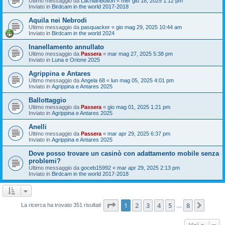
Ultimo messaggio da
LachlanBolton
«
mer giu 18, 2025 1:12 pm
Inviato in
Birdcam in the world 2017-2018
Aquila nei Nebrodi
Ultimo messaggio da
pasquacker
«
gio mag 29, 2025 10:44 am
Inviato in
Birdcam in the world 2024
Inanellamento annullato
Ultimo messaggio da
Passera
«
mar mag 27, 2025 5:38 pm
Inviato in
Luna e Orione 2025
Agrippina e Antares
Ultimo messaggio da
Angela 68
«
lun mag 05, 2025 4:01 pm
Inviato in
Agrippina e Antares 2025
Ballottaggio
Ultimo messaggio da
Passera
«
gio mag 01, 2025 1:21 pm
Inviato in
Agrippina e Antares 2025
Anelli
Ultimo messaggio da
Passera
«
mar apr 29, 2025 6:37 pm
Inviato in
Agrippina e Antares 2025
Dove posso trovare un casinò con adattamento mobile senza
problemi?
Ultimo messaggio da
goceb15992
«
mar apr 29, 2025 2:13 pm
Inviato in
Birdcam in the world 2017-2018
Pagina
1
di
8
1
2
3
4
5
8
Pross
La ricerca ha trovato 351 risultati
…
Vai a