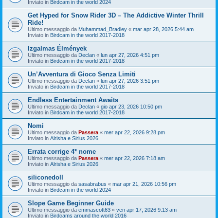
Inviato in
Birdcam in the world 2024
Get Hyped for Snow Rider 3D – The Addictive Winter Thrill
Ride!
Ultimo messaggio da
Muhammad_Bradley
«
mar apr 28, 2026 5:44 am
Inviato in
Birdcam in the world 2017-2018
Izgalmas Élmények
Ultimo messaggio da
Declan
«
lun apr 27, 2026 4:51 pm
Inviato in
Birdcam in the world 2017-2018
Un’Avventura di Gioco Senza Limiti
Ultimo messaggio da
Declan
«
lun apr 27, 2026 3:51 pm
Inviato in
Birdcam in the world 2017-2018
Endless Entertainment Awaits
Ultimo messaggio da
Declan
«
gio apr 23, 2026 10:50 pm
Inviato in
Birdcam in the world 2017-2018
Nomi
Ultimo messaggio da
Passera
«
mer apr 22, 2026 9:28 pm
Inviato in
Alrisha e Sirius 2026
Errata corrige 4* nome
Ultimo messaggio da
Passera
«
mer apr 22, 2026 7:18 am
Inviato in
Alrisha e Sirius 2026
siliconedoll
Ultimo messaggio da
sasabrabus
«
mar apr 21, 2026 10:56 pm
Inviato in
Birdcam in the world 2024
Slope Game Beginner Guide
Ultimo messaggio da
emmascott63
«
ven apr 17, 2026 9:13 am
Inviato in
Birdcams around the world 2016