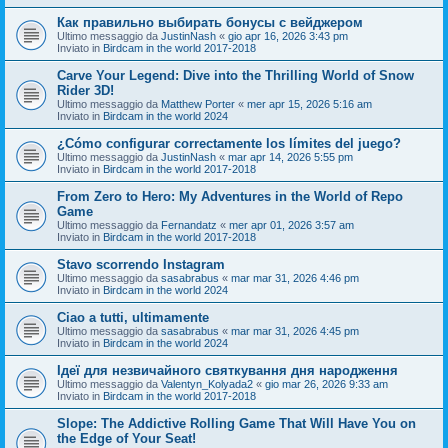
Как правильно выбирать бонусы с вейджером
Ultimo messaggio da
JustinNash
«
gio apr 16, 2026 3:43 pm
Inviato in
Birdcam in the world 2017-2018
Carve Your Legend: Dive into the Thrilling World of Snow
Rider 3D!
Ultimo messaggio da
Matthew Porter
«
mer apr 15, 2026 5:16 am
Inviato in
Birdcam in the world 2024
¿Cómo configurar correctamente los límites del juego?
Ultimo messaggio da
JustinNash
«
mar apr 14, 2026 5:55 pm
Inviato in
Birdcam in the world 2017-2018
From Zero to Hero: My Adventures in the World of Repo
Game
Ultimo messaggio da
Fernandatz
«
mer apr 01, 2026 3:57 am
Inviato in
Birdcam in the world 2017-2018
Stavo scorrendo Instagram
Ultimo messaggio da
sasabrabus
«
mar mar 31, 2026 4:46 pm
Inviato in
Birdcam in the world 2024
Ciao a tutti, ultimamente
Ultimo messaggio da
sasabrabus
«
mar mar 31, 2026 4:45 pm
Inviato in
Birdcam in the world 2024
Ідеї для незвичайного святкування дня народження
Ultimo messaggio da
Valentyn_Kolyada2
«
gio mar 26, 2026 9:33 am
Inviato in
Birdcam in the world 2017-2018
Slope: The Addictive Rolling Game That Will Have You on
the Edge of Your Seat!