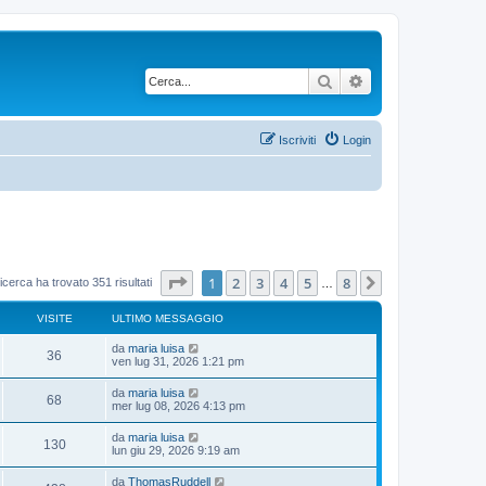
Cerca
Ricerca avanzata
Iscriviti
Login
Pagina
1
di
8
1
2
3
4
5
8
Prossimo
icerca ha trovato 351 risultati
…
VISITE
ULTIMO MESSAGGIO
U
da
maria luisa
V
36
l
ven lug 31, 2026 1:21 pm
t
i
i
U
da
maria luisa
V
68
m
l
mer lug 08, 2026 4:13 pm
s
o
t
m
i
i
U
da
maria luisa
i
e
V
130
m
l
lun giu 29, 2026 9:19 am
s
s
o
t
s
t
m
i
i
a
U
da
ThomasRuddell
i
e