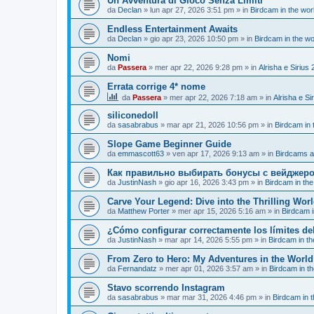
Un’Avventura di Gioco Senza Limiti
da
Declan
»
lun apr 27, 2026 3:51 pm
» in
Birdcam in the wo
Endless Entertainment Awaits
da
Declan
»
gio apr 23, 2026 10:50 pm
» in
Birdcam in the w
Nomi
da
Passera
»
mer apr 22, 2026 9:28 pm
» in
Alrisha e Sirius
Errata corrige 4* nome
da
Passera
»
mer apr 22, 2026 7:18 am
» in
Alrisha e Si
siliconedoll
da
sasabrabus
»
mar apr 21, 2026 10:56 pm
» in
Birdcam in 
Slope Game Beginner Guide
da
emmascott63
»
ven apr 17, 2026 9:13 am
» in
Birdcams a
Как правильно выбирать бонусы с вейджер
da
JustinNash
»
gio apr 16, 2026 3:43 pm
» in
Birdcam in th
Carve Your Legend: Dive into the Thrilling Wor
da
Matthew Porter
»
mer apr 15, 2026 5:16 am
» in
Birdcam i
¿Cómo configurar correctamente los límites de
da
JustinNash
»
mar apr 14, 2026 5:55 pm
» in
Birdcam in t
From Zero to Hero: My Adventures in the Worl
da
Fernandatz
»
mer apr 01, 2026 3:57 am
» in
Birdcam in t
Stavo scorrendo Instagram
da
sasabrabus
»
mar mar 31, 2026 4:46 pm
» in
Birdcam in 