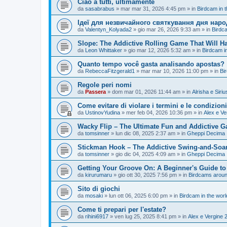
Ciao a tutti, ultimamente
da
sasabrabus
»
mar mar 31, 2026 4:45 pm
» in
Birdcam in 
Ідеї для незвичайного святкування дня нар
da
Valentyn_Kolyada2
»
gio mar 26, 2026 9:33 am
» in
Birdc
Slope: The Addictive Rolling Game That Will H
da
Leon Whittaker
»
gio mar 12, 2026 5:32 am
» in
Birdcam i
Quanto tempo você gasta analisando apostas?
da
RebeccaFitzgerald1
»
mar mar 10, 2026 11:00 pm
» in
Bi
Regole peri nomi
da
Passera
»
dom mar 01, 2026 11:44 am
» in
Alrisha e Siri
Come evitare di violare i termini e le condizion
da
UstinovYudina
»
mer feb 04, 2026 10:36 pm
» in
Alex e Ve
Wacky Flip – The Ultimate Fun and Addictive 
da
tomsinner
»
lun dic 08, 2025 2:37 am
» in
Gheppi Decima
Stickman Hook – The Addictive Swing-and-Soa
da
tomsinner
»
gio dic 04, 2025 4:09 am
» in
Gheppi Decima
Getting Your Groove On: A Beginner's Guide to
da
kirurumaru
»
gio ott 30, 2025 7:56 pm
» in
Birdcams aroun
Sito di giochi
da
mosaki
»
lun ott 06, 2025 6:00 pm
» in
Birdcam in the wor
Come ti prepari per l'estate?
da
rihini6917
»
ven lug 25, 2025 8:41 pm
» in
Alex e Vergine 