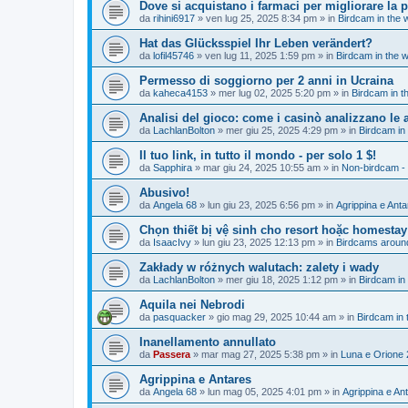
Dove si acquistano i farmaci per migliorare la 
da
rihini6917
»
ven lug 25, 2025 8:34 pm
» in
Birdcam in the 
Hat das Glücksspiel Ihr Leben verändert?
da
lofil45746
»
ven lug 11, 2025 1:59 pm
» in
Birdcam in the 
Permesso di soggiorno per 2 anni in Ucraina
da
kaheca4153
»
mer lug 02, 2025 5:20 pm
» in
Birdcam in t
Analisi del gioco: come i casinò analizzano le a
da
LachlanBolton
»
mer giu 25, 2025 4:29 pm
» in
Birdcam in
Il tuo link, in tutto il mondo - per solo 1 $!
da
Sapphira
»
mar giu 24, 2025 10:55 am
» in
Non-birdcam - 
Abusivo!
da
Angela 68
»
lun giu 23, 2025 6:56 pm
» in
Agrippina e Ant
Chọn thiết bị vệ sinh cho resort hoặc homestay
da
IsaacIvy
»
lun giu 23, 2025 12:13 pm
» in
Birdcams around
Zakłady w różnych walutach: zalety i wady
da
LachlanBolton
»
mer giu 18, 2025 1:12 pm
» in
Birdcam in
Aquila nei Nebrodi
da
pasquacker
»
gio mag 29, 2025 10:44 am
» in
Birdcam in 
Inanellamento annullato
da
Passera
»
mar mag 27, 2025 5:38 pm
» in
Luna e Orione
Agrippina e Antares
da
Angela 68
»
lun mag 05, 2025 4:01 pm
» in
Agrippina e An