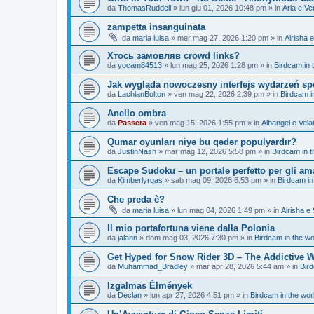
da
ThomasRuddell
»
lun giu 01, 2026 10:48 pm
» in
Aria e Ve
zampetta insanguinata
da
maria luisa
»
mer mag 27, 2026 1:20 pm
» in
Alrisha 
Хтось замовляв crowd links?
da
yocam84513
»
lun mag 25, 2026 1:28 pm
» in
Birdcam in 
Jak wygląda nowoczesny interfejs wydarzeń s
da
LachlanBolton
»
ven mag 22, 2026 2:39 pm
» in
Birdcam i
Anello ombra
da
Passera
»
ven mag 15, 2026 1:55 pm
» in
Albangel e Vela
Qumar oyunları niyə bu qədər populyardır?
da
JustinNash
»
mar mag 12, 2026 5:58 pm
» in
Birdcam in 
Escape Sudoku – un portale perfetto per gli ama
da
Kimberlyrgas
»
sab mag 09, 2026 6:53 pm
» in
Birdcam in
Che preda è?
da
maria luisa
»
lun mag 04, 2026 1:49 pm
» in
Alrisha e
Il mio portafortuna viene dalla Polonia
da
jalann
»
dom mag 03, 2026 7:30 pm
» in
Birdcam in the wo
Get Hyped for Snow Rider 3D – The Addictive Wi
da
Muhammad_Bradley
»
mar apr 28, 2026 5:44 am
» in
Bir
Izgalmas Élmények
da
Declan
»
lun apr 27, 2026 4:51 pm
» in
Birdcam in the wo