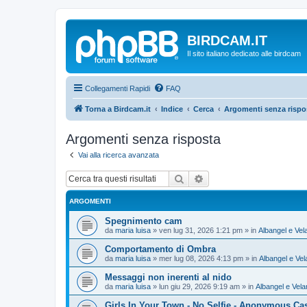
BIRDCAM.IT
Il sito italiano dedicato alle birdcam
Collegamenti Rapidi
FAQ
Torna a Birdcam.it
Indice
Cerca
Argomenti senza rispo
Argomenti senza risposta
Vai alla ricerca avanzata
Cerca
Ricerca avanzata
ARGOMENTI
Spegnimento cam
da
maria luisa
»
ven lug 31, 2026 1:21 pm
» in
Albangel e Vel
Comportamento di Ombra
da
maria luisa
»
mer lug 08, 2026 4:13 pm
» in
Albangel e Vel
Messaggi non inerenti al nido
da
maria luisa
»
lun giu 29, 2026 9:19 am
» in
Albangel e Vela
Girls In Your Town - No Selfie - Anonymous Ca