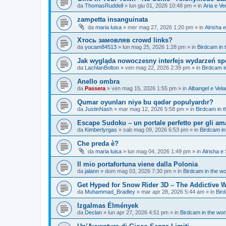
da
ThomasRuddell
»
lun giu 01, 2026 10:48 pm
» in
Aria e Ve
zampetta insanguinata
da
maria luisa
»
mer mag 27, 2026 1:20 pm
» in
Alrisha 
Хтось замовляв crowd links?
da
yocam84513
»
lun mag 25, 2026 1:28 pm
» in
Birdcam in 
Jak wygląda nowoczesny interfejs wydarzeń s
da
LachlanBolton
»
ven mag 22, 2026 2:39 pm
» in
Birdcam i
Anello ombra
da
Passera
»
ven mag 15, 2026 1:55 pm
» in
Albangel e Vela
Qumar oyunları niyə bu qədər populyardır?
da
JustinNash
»
mar mag 12, 2026 5:58 pm
» in
Birdcam in 
Escape Sudoku – un portale perfetto per gli ama
da
Kimberlyrgas
»
sab mag 09, 2026 6:53 pm
» in
Birdcam in
Che preda è?
da
maria luisa
»
lun mag 04, 2026 1:49 pm
» in
Alrisha e
Il mio portafortuna viene dalla Polonia
da
jalann
»
dom mag 03, 2026 7:30 pm
» in
Birdcam in the wo
Get Hyped for Snow Rider 3D – The Addictive Wi
da
Muhammad_Bradley
»
mar apr 28, 2026 5:44 am
» in
Bir
Izgalmas Élmények
da
Declan
»
lun apr 27, 2026 4:51 pm
» in
Birdcam in the wo