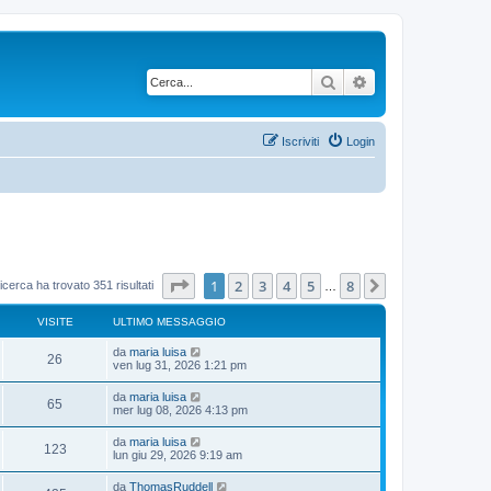
Cerca
Ricerca avanzata
Iscriviti
Login
Pagina
1
di
8
1
2
3
4
5
8
Prossimo
icerca ha trovato 351 risultati
…
VISITE
ULTIMO MESSAGGIO
U
da
maria luisa
V
26
l
ven lug 31, 2026 1:21 pm
t
i
i
U
da
maria luisa
V
65
m
l
mer lug 08, 2026 4:13 pm
s
o
t
m
i
i
U
da
maria luisa
i
e
V
123
m
l
lun giu 29, 2026 9:19 am
s
s
o
t
s
t
m
i
i
a
U
da
ThomasRuddell
i
e