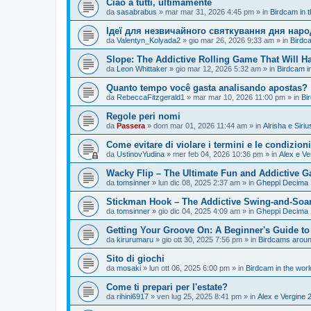
Ciao a tutti, ultimamente
da
sasabrabus
»
mar mar 31, 2026 4:45 pm
» in
Birdcam in 
Ідеї для незвичайного святкування дня нар
da
Valentyn_Kolyada2
»
gio mar 26, 2026 9:33 am
» in
Birdc
Slope: The Addictive Rolling Game That Will H
da
Leon Whittaker
»
gio mar 12, 2026 5:32 am
» in
Birdcam i
Quanto tempo você gasta analisando apostas?
da
RebeccaFitzgerald1
»
mar mar 10, 2026 11:00 pm
» in
Bi
Regole peri nomi
da
Passera
»
dom mar 01, 2026 11:44 am
» in
Alrisha e Siri
Come evitare di violare i termini e le condizion
da
UstinovYudina
»
mer feb 04, 2026 10:36 pm
» in
Alex e Ve
Wacky Flip – The Ultimate Fun and Addictive 
da
tomsinner
»
lun dic 08, 2025 2:37 am
» in
Gheppi Decima
Stickman Hook – The Addictive Swing-and-Soa
da
tomsinner
»
gio dic 04, 2025 4:09 am
» in
Gheppi Decima
Getting Your Groove On: A Beginner's Guide to
da
kirurumaru
»
gio ott 30, 2025 7:56 pm
» in
Birdcams aroun
Sito di giochi
da
mosaki
»
lun ott 06, 2025 6:00 pm
» in
Birdcam in the wor
Come ti prepari per l'estate?
da
rihini6917
»
ven lug 25, 2025 8:41 pm
» in
Alex e Vergine 