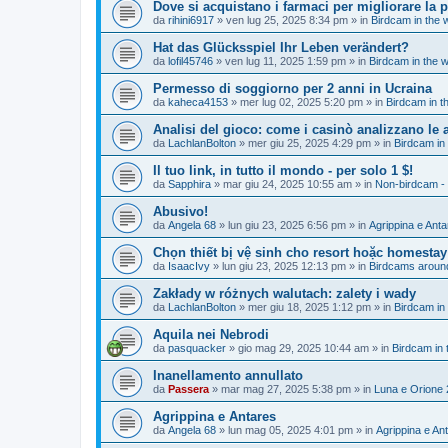
Dove si acquistano i farmaci per migliorare la 
da
rihini6917
»
ven lug 25, 2025 8:34 pm
» in
Birdcam in the 
Hat das Glücksspiel Ihr Leben verändert?
da
lofil45746
»
ven lug 11, 2025 1:59 pm
» in
Birdcam in the 
Permesso di soggiorno per 2 anni in Ucraina
da
kaheca4153
»
mer lug 02, 2025 5:20 pm
» in
Birdcam in t
Analisi del gioco: come i casinò analizzano le a
da
LachlanBolton
»
mer giu 25, 2025 4:29 pm
» in
Birdcam in
Il tuo link, in tutto il mondo - per solo 1 $!
da
Sapphira
»
mar giu 24, 2025 10:55 am
» in
Non-birdcam - 
Abusivo!
da
Angela 68
»
lun giu 23, 2025 6:56 pm
» in
Agrippina e Ant
Chọn thiết bị vệ sinh cho resort hoặc homestay
da
IsaacIvy
»
lun giu 23, 2025 12:13 pm
» in
Birdcams around
Zakłady w różnych walutach: zalety i wady
da
LachlanBolton
»
mer giu 18, 2025 1:12 pm
» in
Birdcam in
Aquila nei Nebrodi
da
pasquacker
»
gio mag 29, 2025 10:44 am
» in
Birdcam in 
Inanellamento annullato
da
Passera
»
mar mag 27, 2025 5:38 pm
» in
Luna e Orione
Agrippina e Antares
da
Angela 68
»
lun mag 05, 2025 4:01 pm
» in
Agrippina e An