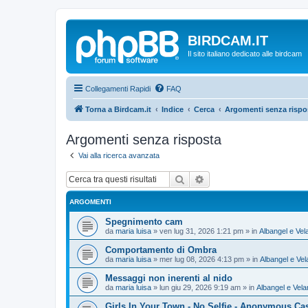
BIRDCAM.IT
Il sito italiano dedicato alle birdcam
Collegamenti Rapidi
FAQ
Torna a Birdcam.it
Indice
Cerca
Argomenti senza rispo
Argomenti senza risposta
Vai alla ricerca avanzata
Cerca
Ricerca avanzata
ARGOMENTI
Spegnimento cam
da
maria luisa
»
ven lug 31, 2026 1:21 pm
» in
Albangel e Vel
Comportamento di Ombra
da
maria luisa
»
mer lug 08, 2026 4:13 pm
» in
Albangel e Vel
Messaggi non inerenti al nido
da
maria luisa
»
lun giu 29, 2026 9:19 am
» in
Albangel e Vela
Girls In Your Town - No Selfie - Anonymous Ca