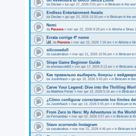
Un’Avventura di Gioco Senza Limiti
da
Declan
»
lun apr 27, 2026 3:51 pm
» in
Birdcam in the wo
Endless Entertainment Awaits
da
Declan
»
gio apr 23, 2026 10:50 pm
» in
Birdcam in the w
Nomi
da
Passera
»
mer apr 22, 2026 9:28 pm
» in
Alrisha e Sirius
Errata corrige 4* nome
da
Passera
»
mer apr 22, 2026 7:18 am
» in
Alrisha e Si
siliconedoll
da
sasabrabus
»
mar apr 21, 2026 10:56 pm
» in
Birdcam in 
Slope Game Beginner Guide
da
emmascott63
»
ven apr 17, 2026 9:13 am
» in
Birdcams a
Как правильно выбирать бонусы с вейджер
da
JustinNash
»
gio apr 16, 2026 3:43 pm
» in
Birdcam in th
Carve Your Legend: Dive into the Thrilling Wor
da
Matthew Porter
»
mer apr 15, 2026 5:16 am
» in
Birdcam i
¿Cómo configurar correctamente los límites de
da
JustinNash
»
mar apr 14, 2026 5:55 pm
» in
Birdcam in t
From Zero to Hero: My Adventures in the Worl
da
Fernandatz
»
mer apr 01, 2026 3:57 am
» in
Birdcam in t
Stavo scorrendo Instagram
da
sasabrabus
»
mar mar 31, 2026 4:46 pm
» in
Birdcam in 