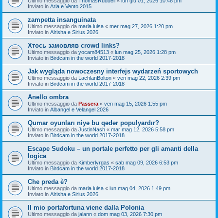
Ultimo messaggio da
ThomasRuddell
«
lun giu 01, 2026 10:48 pm
Inviato in
Aria e Vento 2015
zampetta insanguinata
Ultimo messaggio da
maria luisa
«
mer mag 27, 2026 1:20 pm
Inviato in
Alrisha e Sirius 2026
Хтось замовляв crowd links?
Ultimo messaggio da
yocam84513
«
lun mag 25, 2026 1:28 pm
Inviato in
Birdcam in the world 2017-2018
Jak wygląda nowoczesny interfejs wydarzeń sportowych
Ultimo messaggio da
LachlanBolton
«
ven mag 22, 2026 2:39 pm
Inviato in
Birdcam in the world 2017-2018
Anello ombra
Ultimo messaggio da
Passera
«
ven mag 15, 2026 1:55 pm
Inviato in
Albangel e Velangel 2026
Qumar oyunları niyə bu qədər populyardır?
Ultimo messaggio da
JustinNash
«
mar mag 12, 2026 5:58 pm
Inviato in
Birdcam in the world 2017-2018
Escape Sudoku – un portale perfetto per gli amanti della
logica
Ultimo messaggio da
Kimberlyrgas
«
sab mag 09, 2026 6:53 pm
Inviato in
Birdcam in the world 2017-2018
Che preda è?
Ultimo messaggio da
maria luisa
«
lun mag 04, 2026 1:49 pm
Inviato in
Alrisha e Sirius 2026
Il mio portafortuna viene dalla Polonia
Ultimo messaggio da
jalann
«
dom mag 03, 2026 7:30 pm