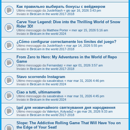
Как правильно выбирать бонусы с вейджером
Ultimo messaggio da
JustinNash
«
gio apr 16, 2026 3:43 pm
Inviato in
Birdcam in the world 2017-2018
Carve Your Legend: Dive into the Thrilling World of Snow
Rider 3D!
Ultimo messaggio da
Matthew Porter
«
mer apr 15, 2026 5:16 am
Inviato in
Birdcam in the world 2024
¿Cómo configurar correctamente los límites del juego?
Ultimo messaggio da
JustinNash
«
mar apr 14, 2026 5:55 pm
Inviato in
Birdcam in the world 2017-2018
From Zero to Hero: My Adventures in the World of Repo
Game
Ultimo messaggio da
Fernandatz
«
mer apr 01, 2026 3:57 am
Inviato in
Birdcam in the world 2017-2018
Stavo scorrendo Instagram
Ultimo messaggio da
sasabrabus
«
mar mar 31, 2026 4:46 pm
Inviato in
Birdcam in the world 2024
Ciao a tutti, ultimamente
Ultimo messaggio da
sasabrabus
«
mar mar 31, 2026 4:45 pm
Inviato in
Birdcam in the world 2024
Ідеї для незвичайного святкування дня народження
Ultimo messaggio da
Valentyn_Kolyada2
«
gio mar 26, 2026 9:33 am
Inviato in
Birdcam in the world 2017-2018
Slope: The Addictive Rolling Game That Will Have You on
the Edge of Your Seat!