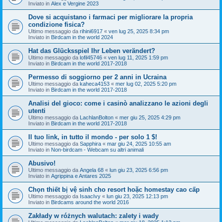
Inviato in
Alex e Vergine 2023
Dove si acquistano i farmaci per migliorare la propria
condizione fisica?
Ultimo messaggio da
rihini6917
«
ven lug 25, 2025 8:34 pm
Inviato in
Birdcam in the world 2024
Hat das Glücksspiel Ihr Leben verändert?
Ultimo messaggio da
lofil45746
«
ven lug 11, 2025 1:59 pm
Inviato in
Birdcam in the world 2017-2018
Permesso di soggiorno per 2 anni in Ucraina
Ultimo messaggio da
kaheca4153
«
mer lug 02, 2025 5:20 pm
Inviato in
Birdcam in the world 2017-2018
Analisi del gioco: come i casinò analizzano le azioni degli
utenti
Ultimo messaggio da
LachlanBolton
«
mer giu 25, 2025 4:29 pm
Inviato in
Birdcam in the world 2017-2018
Il tuo link, in tutto il mondo - per solo 1 $!
Ultimo messaggio da
Sapphira
«
mar giu 24, 2025 10:55 am
Inviato in
Non-birdcam - Webcam su altri animali
Abusivo!
Ultimo messaggio da
Angela 68
«
lun giu 23, 2025 6:56 pm
Inviato in
Agrippina e Antares 2025
Chọn thiết bị vệ sinh cho resort hoặc homestay cao cấp
Ultimo messaggio da
IsaacIvy
«
lun giu 23, 2025 12:13 pm
Inviato in
Birdcams around the world 2016
Zakłady w różnych walutach: zalety i wady