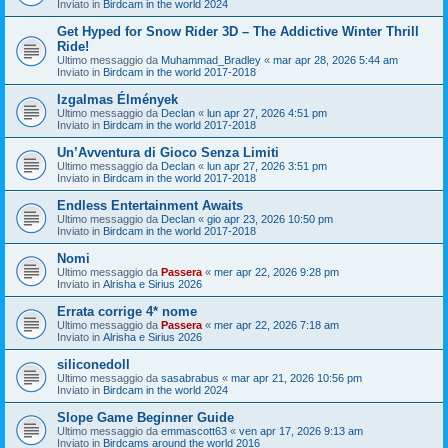
Inviato in
Birdcam in the world 2024
Get Hyped for Snow Rider 3D – The Addictive Winter Thrill
Ride!
Ultimo messaggio da
Muhammad_Bradley
«
mar apr 28, 2026 5:44 am
Inviato in
Birdcam in the world 2017-2018
Izgalmas Élmények
Ultimo messaggio da
Declan
«
lun apr 27, 2026 4:51 pm
Inviato in
Birdcam in the world 2017-2018
Un’Avventura di Gioco Senza Limiti
Ultimo messaggio da
Declan
«
lun apr 27, 2026 3:51 pm
Inviato in
Birdcam in the world 2017-2018
Endless Entertainment Awaits
Ultimo messaggio da
Declan
«
gio apr 23, 2026 10:50 pm
Inviato in
Birdcam in the world 2017-2018
Nomi
Ultimo messaggio da
Passera
«
mer apr 22, 2026 9:28 pm
Inviato in
Alrisha e Sirius 2026
Errata corrige 4* nome
Ultimo messaggio da
Passera
«
mer apr 22, 2026 7:18 am
Inviato in
Alrisha e Sirius 2026
siliconedoll
Ultimo messaggio da
sasabrabus
«
mar apr 21, 2026 10:56 pm
Inviato in
Birdcam in the world 2024
Slope Game Beginner Guide
Ultimo messaggio da
emmascott63
«
ven apr 17, 2026 9:13 am
Inviato in
Birdcams around the world 2016