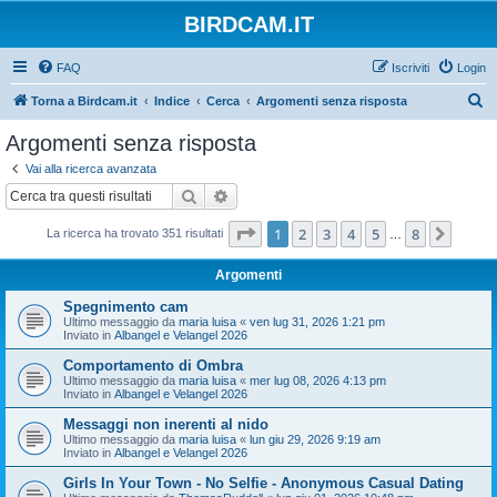
BIRDCAM.IT
FAQ
Iscriviti
Login
C
Torna a Birdcam.it
Indice
Cerca
Argomenti senza risposta
e
Argomenti senza risposta
r
Vai alla ricerca avanzata
c
Cerca
Ricerca avanzata
a
Pagina
1
di
8
1
2
3
4
5
8
Pross
La ricerca ha trovato 351 risultati
…
Argomenti
Spegnimento cam
Ultimo messaggio da
maria luisa
«
ven lug 31, 2026 1:21 pm
Inviato in
Albangel e Velangel 2026
Comportamento di Ombra
Ultimo messaggio da
maria luisa
«
mer lug 08, 2026 4:13 pm
Inviato in
Albangel e Velangel 2026
Messaggi non inerenti al nido
Ultimo messaggio da
maria luisa
«
lun giu 29, 2026 9:19 am
Inviato in
Albangel e Velangel 2026
Girls In Your Town - No Selfie - Anonymous Casual Dating