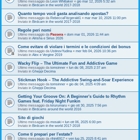
Ultimo messaggio da
Leon Whittaker
«
gio mar 12, 2026 5:32 am
Inviato in
Birdcam in the world 2017-2018
Quanto tempo você gasta analisando apostas?
Ultimo messaggio da
RebeccaFitzgerald1
«
mar mar 10, 2026 11:00 pm
Inviato in
Birdcam in the world 2017-2018
Regole peri nomi
Ultimo messaggio da
Passera
«
dom mar 01, 2026 11:44 am
Inviato in
Alrisha e Sirius 2026
Come evitare di violare i termini e le condizioni dei bonus
Ultimo messaggio da
UstinovYudina
«
mer feb 04, 2026 10:36 pm
Inviato in
Alex e Vergine 2019
Wacky Flip – The Ultimate Fun and Addictive Game
Ultimo messaggio da
tomsinner
«
lun dic 08, 2025 2:37 am
Inviato in
Gheppi Decima
Stickman Hook – The Addictive Swing-and-Soar Experience
Ultimo messaggio da
tomsinner
«
gio dic 04, 2025 4:09 am
Inviato in
Gheppi Decima
Getting Your Groove On: A Beginner's Guide to Rhythm
Games feat. Friday Night Funkin
Ultimo messaggio da
kirurumaru
«
gio ott 30, 2025 7:56 pm
Inviato in
Birdcams around the world 2016
Sito di giochi
Ultimo messaggio da
mosaki
«
lun ott 06, 2025 6:00 pm
Inviato in
Birdcam in the world 2017-2018
Come ti prepari per l'estate?
Ultimo messaggio da
rihini6917
«
ven lug 25, 2025 8:41 pm