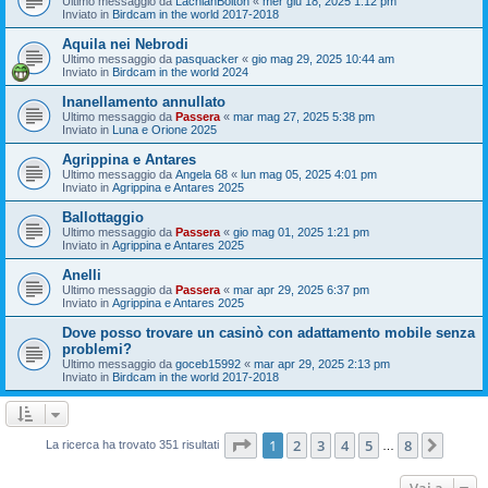
Ultimo messaggio da
LachlanBolton
«
mer giu 18, 2025 1:12 pm
Inviato in
Birdcam in the world 2017-2018
Aquila nei Nebrodi
Ultimo messaggio da
pasquacker
«
gio mag 29, 2025 10:44 am
Inviato in
Birdcam in the world 2024
Inanellamento annullato
Ultimo messaggio da
Passera
«
mar mag 27, 2025 5:38 pm
Inviato in
Luna e Orione 2025
Agrippina e Antares
Ultimo messaggio da
Angela 68
«
lun mag 05, 2025 4:01 pm
Inviato in
Agrippina e Antares 2025
Ballottaggio
Ultimo messaggio da
Passera
«
gio mag 01, 2025 1:21 pm
Inviato in
Agrippina e Antares 2025
Anelli
Ultimo messaggio da
Passera
«
mar apr 29, 2025 6:37 pm
Inviato in
Agrippina e Antares 2025
Dove posso trovare un casinò con adattamento mobile senza
problemi?
Ultimo messaggio da
goceb15992
«
mar apr 29, 2025 2:13 pm
Inviato in
Birdcam in the world 2017-2018
Pagina
1
di
8
1
2
3
4
5
8
Pross
La ricerca ha trovato 351 risultati
…
Vai a