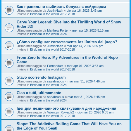
Как правильно выбирать бонусы с вейджером
Ultimo messaggio da
JustinNash
«
gio apr 16, 2026 3:43 pm
Inviato in
Birdcam in the world 2017-2018
Carve Your Legend: Dive into the Thrilling World of Snow
Rider 3D!
Ultimo messaggio da
Matthew Porter
«
mer apr 15, 2026 5:16 am
Inviato in
Birdcam in the world 2024
¿Cómo configurar correctamente los límites del juego?
Ultimo messaggio da
JustinNash
«
mar apr 14, 2026 5:55 pm
Inviato in
Birdcam in the world 2017-2018
From Zero to Hero: My Adventures in the World of Repo
Game
Ultimo messaggio da
Fernandatz
«
mer apr 01, 2026 3:57 am
Inviato in
Birdcam in the world 2017-2018
Stavo scorrendo Instagram
Ultimo messaggio da
sasabrabus
«
mar mar 31, 2026 4:46 pm
Inviato in
Birdcam in the world 2024
Ciao a tutti, ultimamente
Ultimo messaggio da
sasabrabus
«
mar mar 31, 2026 4:45 pm
Inviato in
Birdcam in the world 2024
Ідеї для незвичайного святкування дня народження
Ultimo messaggio da
Valentyn_Kolyada2
«
gio mar 26, 2026 9:33 am
Inviato in
Birdcam in the world 2017-2018
Slope: The Addictive Rolling Game That Will Have You on
the Edge of Your Seat!