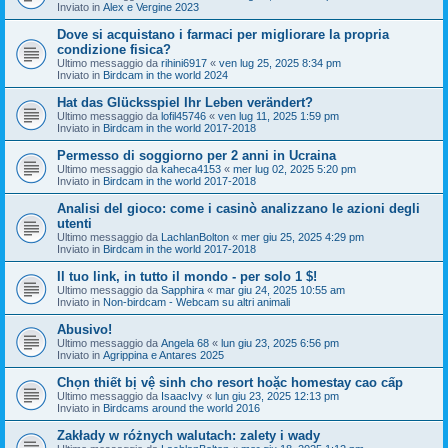
Inviato in
Alex e Vergine 2023
Dove si acquistano i farmaci per migliorare la propria
condizione fisica?
Ultimo messaggio da
rihini6917
«
ven lug 25, 2025 8:34 pm
Inviato in
Birdcam in the world 2024
Hat das Glücksspiel Ihr Leben verändert?
Ultimo messaggio da
lofil45746
«
ven lug 11, 2025 1:59 pm
Inviato in
Birdcam in the world 2017-2018
Permesso di soggiorno per 2 anni in Ucraina
Ultimo messaggio da
kaheca4153
«
mer lug 02, 2025 5:20 pm
Inviato in
Birdcam in the world 2017-2018
Analisi del gioco: come i casinò analizzano le azioni degli
utenti
Ultimo messaggio da
LachlanBolton
«
mer giu 25, 2025 4:29 pm
Inviato in
Birdcam in the world 2017-2018
Il tuo link, in tutto il mondo - per solo 1 $!
Ultimo messaggio da
Sapphira
«
mar giu 24, 2025 10:55 am
Inviato in
Non-birdcam - Webcam su altri animali
Abusivo!
Ultimo messaggio da
Angela 68
«
lun giu 23, 2025 6:56 pm
Inviato in
Agrippina e Antares 2025
Chọn thiết bị vệ sinh cho resort hoặc homestay cao cấp
Ultimo messaggio da
IsaacIvy
«
lun giu 23, 2025 12:13 pm
Inviato in
Birdcams around the world 2016
Zakłady w różnych walutach: zalety i wady