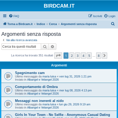
BIRDCAM.IT
FAQ
Iscriviti
Login
C
Torna a Birdcam.it
Indice
Cerca
Argomenti senza risposta
e
Argomenti senza risposta
r
Vai alla ricerca avanzata
c
Cerca
Ricerca avanzata
a
Pagina
1
di
8
1
2
3
4
5
8
Pross
La ricerca ha trovato 351 risultati
…
Argomenti
Spegnimento cam
Ultimo messaggio da
maria luisa
«
ven lug 31, 2026 1:21 pm
Inviato in
Albangel e Velangel 2026
Comportamento di Ombra
Ultimo messaggio da
maria luisa
«
mer lug 08, 2026 4:13 pm
Inviato in
Albangel e Velangel 2026
Messaggi non inerenti al nido
Ultimo messaggio da
maria luisa
«
lun giu 29, 2026 9:19 am
Inviato in
Albangel e Velangel 2026
Girls In Your Town - No Selfie - Anonymous Casual Dating