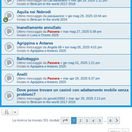
Ultimo messaggio da
LachlanBolton
«
mer giu 18, 2025 1:12 pm
Inviato in
Birdcam in the world 2017-2018
Aquila nei Nebrodi
Ultimo messaggio da
pasquacker
«
gio mag 29, 2025 10:44 am
Inviato in
Birdcam in the world 2024
Inanellamento annullato
Ultimo messaggio da
Passera
«
mar mag 27, 2025 5:38 pm
Inviato in
Luna e Orione 2025
Agrippina e Antares
Ultimo messaggio da
Angela 68
«
lun mag 05, 2025 4:01 pm
Inviato in
Agrippina e Antares 2025
Ballottaggio
Ultimo messaggio da
Passera
«
gio mag 01, 2025 1:21 pm
Inviato in
Agrippina e Antares 2025
Anelli
Ultimo messaggio da
Passera
«
mar apr 29, 2025 6:37 pm
Inviato in
Agrippina e Antares 2025
Dove posso trovare un casinò con adattamento mobile senza
problemi?
Ultimo messaggio da
goceb15992
«
mar apr 29, 2025 2:13 pm
Inviato in
Birdcam in the world 2017-2018
Pagina
1
di
8
1
2
3
4
5
8
Pross
La ricerca ha trovato 351 risultati
…
Vai a