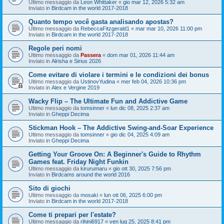
Ultimo messaggio da
Leon Whittaker
«
gio mar 12, 2026 5:32 am
Inviato in
Birdcam in the world 2017-2018
Quanto tempo você gasta analisando apostas?
Ultimo messaggio da
RebeccaFitzgerald1
«
mar mar 10, 2026 11:00 pm
Inviato in
Birdcam in the world 2017-2018
Regole peri nomi
Ultimo messaggio da
Passera
«
dom mar 01, 2026 11:44 am
Inviato in
Alrisha e Sirius 2026
Come evitare di violare i termini e le condizioni dei bonus
Ultimo messaggio da
UstinovYudina
«
mer feb 04, 2026 10:36 pm
Inviato in
Alex e Vergine 2019
Wacky Flip – The Ultimate Fun and Addictive Game
Ultimo messaggio da
tomsinner
«
lun dic 08, 2025 2:37 am
Inviato in
Gheppi Decima
Stickman Hook – The Addictive Swing-and-Soar Experience
Ultimo messaggio da
tomsinner
«
gio dic 04, 2025 4:09 am
Inviato in
Gheppi Decima
Getting Your Groove On: A Beginner's Guide to Rhythm
Games feat. Friday Night Funkin
Ultimo messaggio da
kirurumaru
«
gio ott 30, 2025 7:56 pm
Inviato in
Birdcams around the world 2016
Sito di giochi
Ultimo messaggio da
mosaki
«
lun ott 06, 2025 6:00 pm
Inviato in
Birdcam in the world 2017-2018
Come ti prepari per l'estate?
Ultimo messaggio da
rihini6917
«
ven lug 25, 2025 8:41 pm