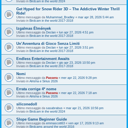
Inviato in
Birdcam in the world 2024
Get Hyped for Snow Rider 3D – The Addictive Winter Thrill
Ride!
Ultimo messaggio da
Muhammad_Bradley
«
mar apr 28, 2026 5:44 am
Inviato in
Birdcam in the world 2017-2018
Izgalmas Élmények
Ultimo messaggio da
Declan
«
lun apr 27, 2026 4:51 pm
Inviato in
Birdcam in the world 2017-2018
Un’Avventura di Gioco Senza Limiti
Ultimo messaggio da
Declan
«
lun apr 27, 2026 3:51 pm
Inviato in
Birdcam in the world 2017-2018
Endless Entertainment Awaits
Ultimo messaggio da
Declan
«
gio apr 23, 2026 10:50 pm
Inviato in
Birdcam in the world 2017-2018
Nomi
Ultimo messaggio da
Passera
«
mer apr 22, 2026 9:28 pm
Inviato in
Alrisha e Sirius 2026
Errata corrige 4* nome
Ultimo messaggio da
Passera
«
mer apr 22, 2026 7:18 am
Inviato in
Alrisha e Sirius 2026
siliconedoll
Ultimo messaggio da
sasabrabus
«
mar apr 21, 2026 10:56 pm
Inviato in
Birdcam in the world 2024
Slope Game Beginner Guide
Ultimo messaggio da
emmascott63
«
ven apr 17, 2026 9:13 am
Inviato in
Birdcams around the world 2016