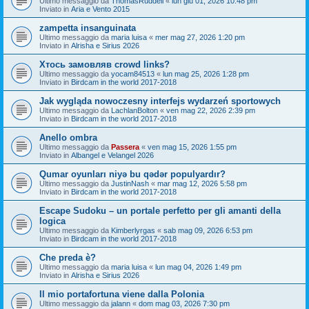
Ultimo messaggio da
ThomasRuddell
«
lun giu 01, 2026 10:48 pm
Inviato in
Aria e Vento 2015
zampetta insanguinata
Ultimo messaggio da
maria luisa
«
mer mag 27, 2026 1:20 pm
Inviato in
Alrisha e Sirius 2026
Хтось замовляв crowd links?
Ultimo messaggio da
yocam84513
«
lun mag 25, 2026 1:28 pm
Inviato in
Birdcam in the world 2017-2018
Jak wygląda nowoczesny interfejs wydarzeń sportowych
Ultimo messaggio da
LachlanBolton
«
ven mag 22, 2026 2:39 pm
Inviato in
Birdcam in the world 2017-2018
Anello ombra
Ultimo messaggio da
Passera
«
ven mag 15, 2026 1:55 pm
Inviato in
Albangel e Velangel 2026
Qumar oyunları niyə bu qədər populyardır?
Ultimo messaggio da
JustinNash
«
mar mag 12, 2026 5:58 pm
Inviato in
Birdcam in the world 2017-2018
Escape Sudoku – un portale perfetto per gli amanti della
logica
Ultimo messaggio da
Kimberlyrgas
«
sab mag 09, 2026 6:53 pm
Inviato in
Birdcam in the world 2017-2018
Che preda è?
Ultimo messaggio da
maria luisa
«
lun mag 04, 2026 1:49 pm
Inviato in
Alrisha e Sirius 2026
Il mio portafortuna viene dalla Polonia
Ultimo messaggio da
jalann
«
dom mag 03, 2026 7:30 pm