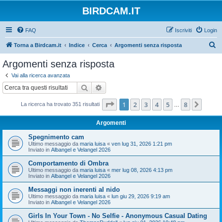
BIRDCAM.IT
FAQ
Iscriviti
Login
C
Torna a Birdcam.it
Indice
Cerca
Argomenti senza risposta
e
Argomenti senza risposta
r
Vai alla ricerca avanzata
c
Cerca
Ricerca avanzata
a
Pagina
1
di
8
1
2
3
4
5
8
Pross
La ricerca ha trovato 351 risultati
…
Argomenti
Spegnimento cam
Ultimo messaggio da
maria luisa
«
ven lug 31, 2026 1:21 pm
Inviato in
Albangel e Velangel 2026
Comportamento di Ombra
Ultimo messaggio da
maria luisa
«
mer lug 08, 2026 4:13 pm
Inviato in
Albangel e Velangel 2026
Messaggi non inerenti al nido
Ultimo messaggio da
maria luisa
«
lun giu 29, 2026 9:19 am
Inviato in
Albangel e Velangel 2026
Girls In Your Town - No Selfie - Anonymous Casual Dating