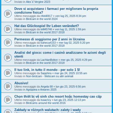
Inviato in
Alex e Vergine 2023
Dove si acquistano i farmaci per migliorare la propria
condizione fisica?
Ultimo messaggio da
rihini6917
«
ven lug 25, 2025 8:34 pm
Inviato in
Birdcam in the world 2024
Hat das Glücksspiel Ihr Leben verändert?
Ultimo messaggio da
lofil45746
«
ven lug 11, 2025 1:59 pm
Inviato in
Birdcam in the world 2017-2018
Permesso di soggiorno per 2 anni in Ucraina
Ultimo messaggio da
kaheca4153
«
mer lug 02, 2025 5:20 pm
Inviato in
Birdcam in the world 2017-2018
Analisi del gioco: come i casinò analizzano le azioni degli
utenti
Ultimo messaggio da
LachlanBolton
«
mer giu 25, 2025 4:29 pm
Inviato in
Birdcam in the world 2017-2018
Il tuo link, in tutto il mondo - per solo 1 $!
Ultimo messaggio da
Sapphira
«
mar giu 24, 2025 10:55 am
Inviato in
Non-birdcam - Webcam su altri animali
Abusivo!
Ultimo messaggio da
Angela 68
«
lun giu 23, 2025 6:56 pm
Inviato in
Agrippina e Antares 2025
Chọn thiết bị vệ sinh cho resort hoặc homestay cao cấp
Ultimo messaggio da
IsaacIvy
«
lun giu 23, 2025 12:13 pm
Inviato in
Birdcams around the world 2016
Zakłady w różnych walutach: zalety i wady