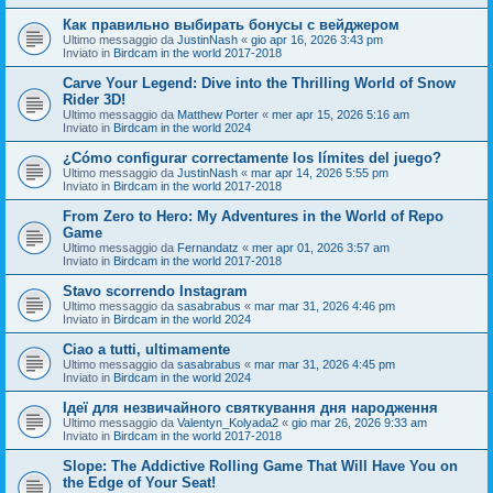
Как правильно выбирать бонусы с вейджером
Ultimo messaggio da
JustinNash
«
gio apr 16, 2026 3:43 pm
Inviato in
Birdcam in the world 2017-2018
Carve Your Legend: Dive into the Thrilling World of Snow
Rider 3D!
Ultimo messaggio da
Matthew Porter
«
mer apr 15, 2026 5:16 am
Inviato in
Birdcam in the world 2024
¿Cómo configurar correctamente los límites del juego?
Ultimo messaggio da
JustinNash
«
mar apr 14, 2026 5:55 pm
Inviato in
Birdcam in the world 2017-2018
From Zero to Hero: My Adventures in the World of Repo
Game
Ultimo messaggio da
Fernandatz
«
mer apr 01, 2026 3:57 am
Inviato in
Birdcam in the world 2017-2018
Stavo scorrendo Instagram
Ultimo messaggio da
sasabrabus
«
mar mar 31, 2026 4:46 pm
Inviato in
Birdcam in the world 2024
Ciao a tutti, ultimamente
Ultimo messaggio da
sasabrabus
«
mar mar 31, 2026 4:45 pm
Inviato in
Birdcam in the world 2024
Ідеї для незвичайного святкування дня народження
Ultimo messaggio da
Valentyn_Kolyada2
«
gio mar 26, 2026 9:33 am
Inviato in
Birdcam in the world 2017-2018
Slope: The Addictive Rolling Game That Will Have You on
the Edge of Your Seat!