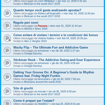
Ultimo messaggio da
Leon Whittaker
«
gio mar 12, 2026 5:32 am
Inviato in
Birdcam in the world 2017-2018
Quanto tempo você gasta analisando apostas?
Ultimo messaggio da
RebeccaFitzgerald1
«
mar mar 10, 2026 11:00 pm
Inviato in
Birdcam in the world 2017-2018
Regole peri nomi
Ultimo messaggio da
Passera
«
dom mar 01, 2026 11:44 am
Inviato in
Alrisha e Sirius 2026
Come evitare di violare i termini e le condizioni dei bonus
Ultimo messaggio da
UstinovYudina
«
mer feb 04, 2026 10:36 pm
Inviato in
Alex e Vergine 2019
Wacky Flip – The Ultimate Fun and Addictive Game
Ultimo messaggio da
tomsinner
«
lun dic 08, 2025 2:37 am
Inviato in
Gheppi Decima
Stickman Hook – The Addictive Swing-and-Soar Experience
Ultimo messaggio da
tomsinner
«
gio dic 04, 2025 4:09 am
Inviato in
Gheppi Decima
Getting Your Groove On: A Beginner's Guide to Rhythm
Games feat. Friday Night Funkin
Ultimo messaggio da
kirurumaru
«
gio ott 30, 2025 7:56 pm
Inviato in
Birdcams around the world 2016
Sito di giochi
Ultimo messaggio da
mosaki
«
lun ott 06, 2025 6:00 pm
Inviato in
Birdcam in the world 2017-2018
Come ti prepari per l'estate?
Ultimo messaggio da
rihini6917
«
ven lug 25, 2025 8:41 pm