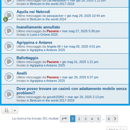
Ultimo messaggio da
LachlanBolton
«
mer giu 18, 2025 1:12 pm
Inviato in
Birdcam in the world 2017-2018
Aquila nei Nebrodi
Ultimo messaggio da
pasquacker
«
gio mag 29, 2025 10:44 am
Inviato in
Birdcam in the world 2024
Inanellamento annullato
Ultimo messaggio da
Passera
«
mar mag 27, 2025 5:38 pm
Inviato in
Luna e Orione 2025
Agrippina e Antares
Ultimo messaggio da
Angela 68
«
lun mag 05, 2025 4:01 pm
Inviato in
Agrippina e Antares 2025
Ballottaggio
Ultimo messaggio da
Passera
«
gio mag 01, 2025 1:21 pm
Inviato in
Agrippina e Antares 2025
Anelli
Ultimo messaggio da
Passera
«
mar apr 29, 2025 6:37 pm
Inviato in
Agrippina e Antares 2025
Dove posso trovare un casinò con adattamento mobile senza
problemi?
Ultimo messaggio da
goceb15992
«
mar apr 29, 2025 2:13 pm
Inviato in
Birdcam in the world 2017-2018
Pagina
1
di
8
1
2
3
4
5
8
Pross
La ricerca ha trovato 351 risultati
…
Vai a