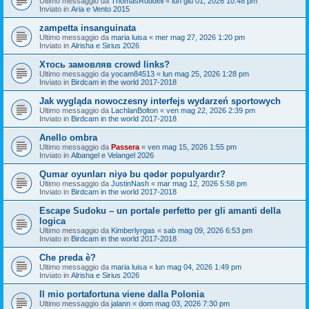
Ultimo messaggio da
ThomasRuddell
«
lun giu 01, 2026 10:48 pm
Inviato in
Aria e Vento 2015
zampetta insanguinata
Ultimo messaggio da
maria luisa
«
mer mag 27, 2026 1:20 pm
Inviato in
Alrisha e Sirius 2026
Хтось замовляв crowd links?
Ultimo messaggio da
yocam84513
«
lun mag 25, 2026 1:28 pm
Inviato in
Birdcam in the world 2017-2018
Jak wygląda nowoczesny interfejs wydarzeń sportowych
Ultimo messaggio da
LachlanBolton
«
ven mag 22, 2026 2:39 pm
Inviato in
Birdcam in the world 2017-2018
Anello ombra
Ultimo messaggio da
Passera
«
ven mag 15, 2026 1:55 pm
Inviato in
Albangel e Velangel 2026
Qumar oyunları niyə bu qədər populyardır?
Ultimo messaggio da
JustinNash
«
mar mag 12, 2026 5:58 pm
Inviato in
Birdcam in the world 2017-2018
Escape Sudoku – un portale perfetto per gli amanti della
logica
Ultimo messaggio da
Kimberlyrgas
«
sab mag 09, 2026 6:53 pm
Inviato in
Birdcam in the world 2017-2018
Che preda è?
Ultimo messaggio da
maria luisa
«
lun mag 04, 2026 1:49 pm
Inviato in
Alrisha e Sirius 2026
Il mio portafortuna viene dalla Polonia
Ultimo messaggio da
jalann
«
dom mag 03, 2026 7:30 pm