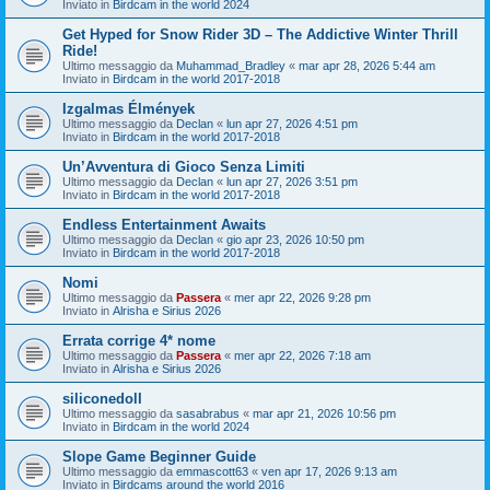
Inviato in
Birdcam in the world 2024
Get Hyped for Snow Rider 3D – The Addictive Winter Thrill
Ride!
Ultimo messaggio da
Muhammad_Bradley
«
mar apr 28, 2026 5:44 am
Inviato in
Birdcam in the world 2017-2018
Izgalmas Élmények
Ultimo messaggio da
Declan
«
lun apr 27, 2026 4:51 pm
Inviato in
Birdcam in the world 2017-2018
Un’Avventura di Gioco Senza Limiti
Ultimo messaggio da
Declan
«
lun apr 27, 2026 3:51 pm
Inviato in
Birdcam in the world 2017-2018
Endless Entertainment Awaits
Ultimo messaggio da
Declan
«
gio apr 23, 2026 10:50 pm
Inviato in
Birdcam in the world 2017-2018
Nomi
Ultimo messaggio da
Passera
«
mer apr 22, 2026 9:28 pm
Inviato in
Alrisha e Sirius 2026
Errata corrige 4* nome
Ultimo messaggio da
Passera
«
mer apr 22, 2026 7:18 am
Inviato in
Alrisha e Sirius 2026
siliconedoll
Ultimo messaggio da
sasabrabus
«
mar apr 21, 2026 10:56 pm
Inviato in
Birdcam in the world 2024
Slope Game Beginner Guide
Ultimo messaggio da
emmascott63
«
ven apr 17, 2026 9:13 am
Inviato in
Birdcams around the world 2016