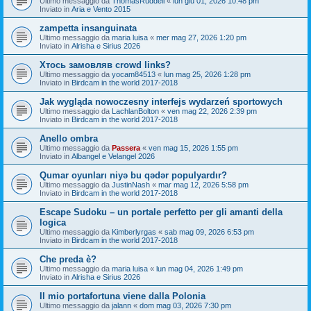
Ultimo messaggio da
ThomasRuddell
«
lun giu 01, 2026 10:48 pm
Inviato in
Aria e Vento 2015
zampetta insanguinata
Ultimo messaggio da
maria luisa
«
mer mag 27, 2026 1:20 pm
Inviato in
Alrisha e Sirius 2026
Хтось замовляв crowd links?
Ultimo messaggio da
yocam84513
«
lun mag 25, 2026 1:28 pm
Inviato in
Birdcam in the world 2017-2018
Jak wygląda nowoczesny interfejs wydarzeń sportowych
Ultimo messaggio da
LachlanBolton
«
ven mag 22, 2026 2:39 pm
Inviato in
Birdcam in the world 2017-2018
Anello ombra
Ultimo messaggio da
Passera
«
ven mag 15, 2026 1:55 pm
Inviato in
Albangel e Velangel 2026
Qumar oyunları niyə bu qədər populyardır?
Ultimo messaggio da
JustinNash
«
mar mag 12, 2026 5:58 pm
Inviato in
Birdcam in the world 2017-2018
Escape Sudoku – un portale perfetto per gli amanti della
logica
Ultimo messaggio da
Kimberlyrgas
«
sab mag 09, 2026 6:53 pm
Inviato in
Birdcam in the world 2017-2018
Che preda è?
Ultimo messaggio da
maria luisa
«
lun mag 04, 2026 1:49 pm
Inviato in
Alrisha e Sirius 2026
Il mio portafortuna viene dalla Polonia
Ultimo messaggio da
jalann
«
dom mag 03, 2026 7:30 pm