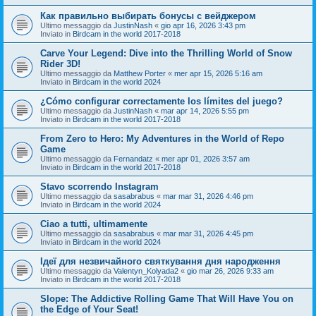
Как правильно выбирать бонусы с вейджером
Ultimo messaggio da
JustinNash
«
gio apr 16, 2026 3:43 pm
Inviato in
Birdcam in the world 2017-2018
Carve Your Legend: Dive into the Thrilling World of Snow
Rider 3D!
Ultimo messaggio da
Matthew Porter
«
mer apr 15, 2026 5:16 am
Inviato in
Birdcam in the world 2024
¿Cómo configurar correctamente los límites del juego?
Ultimo messaggio da
JustinNash
«
mar apr 14, 2026 5:55 pm
Inviato in
Birdcam in the world 2017-2018
From Zero to Hero: My Adventures in the World of Repo
Game
Ultimo messaggio da
Fernandatz
«
mer apr 01, 2026 3:57 am
Inviato in
Birdcam in the world 2017-2018
Stavo scorrendo Instagram
Ultimo messaggio da
sasabrabus
«
mar mar 31, 2026 4:46 pm
Inviato in
Birdcam in the world 2024
Ciao a tutti, ultimamente
Ultimo messaggio da
sasabrabus
«
mar mar 31, 2026 4:45 pm
Inviato in
Birdcam in the world 2024
Ідеї для незвичайного святкування дня народження
Ultimo messaggio da
Valentyn_Kolyada2
«
gio mar 26, 2026 9:33 am
Inviato in
Birdcam in the world 2017-2018
Slope: The Addictive Rolling Game That Will Have You on
the Edge of Your Seat!