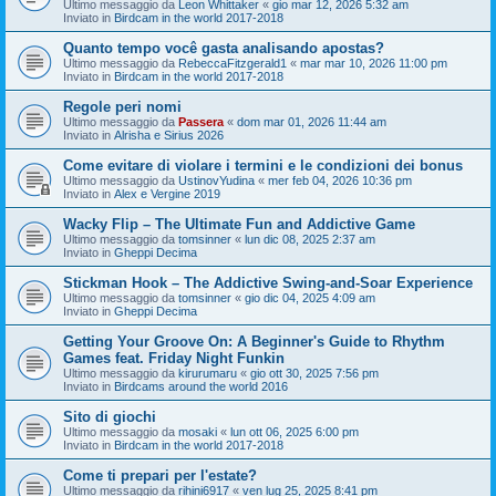
Ultimo messaggio da
Leon Whittaker
«
gio mar 12, 2026 5:32 am
Inviato in
Birdcam in the world 2017-2018
Quanto tempo você gasta analisando apostas?
Ultimo messaggio da
RebeccaFitzgerald1
«
mar mar 10, 2026 11:00 pm
Inviato in
Birdcam in the world 2017-2018
Regole peri nomi
Ultimo messaggio da
Passera
«
dom mar 01, 2026 11:44 am
Inviato in
Alrisha e Sirius 2026
Come evitare di violare i termini e le condizioni dei bonus
Ultimo messaggio da
UstinovYudina
«
mer feb 04, 2026 10:36 pm
Inviato in
Alex e Vergine 2019
Wacky Flip – The Ultimate Fun and Addictive Game
Ultimo messaggio da
tomsinner
«
lun dic 08, 2025 2:37 am
Inviato in
Gheppi Decima
Stickman Hook – The Addictive Swing-and-Soar Experience
Ultimo messaggio da
tomsinner
«
gio dic 04, 2025 4:09 am
Inviato in
Gheppi Decima
Getting Your Groove On: A Beginner's Guide to Rhythm
Games feat. Friday Night Funkin
Ultimo messaggio da
kirurumaru
«
gio ott 30, 2025 7:56 pm
Inviato in
Birdcams around the world 2016
Sito di giochi
Ultimo messaggio da
mosaki
«
lun ott 06, 2025 6:00 pm
Inviato in
Birdcam in the world 2017-2018
Come ti prepari per l'estate?
Ultimo messaggio da
rihini6917
«
ven lug 25, 2025 8:41 pm