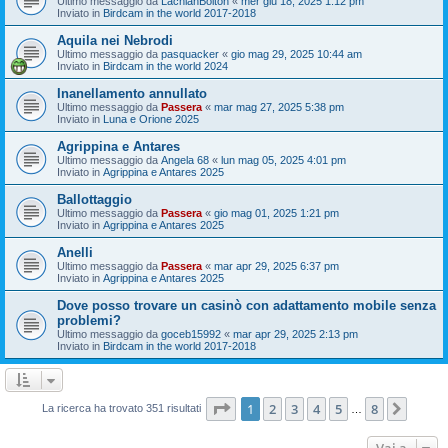
Ultimo messaggio da
LachlanBolton
«
mer giu 18, 2025 1:12 pm
Inviato in
Birdcam in the world 2017-2018
Aquila nei Nebrodi
Ultimo messaggio da
pasquacker
«
gio mag 29, 2025 10:44 am
Inviato in
Birdcam in the world 2024
Inanellamento annullato
Ultimo messaggio da
Passera
«
mar mag 27, 2025 5:38 pm
Inviato in
Luna e Orione 2025
Agrippina e Antares
Ultimo messaggio da
Angela 68
«
lun mag 05, 2025 4:01 pm
Inviato in
Agrippina e Antares 2025
Ballottaggio
Ultimo messaggio da
Passera
«
gio mag 01, 2025 1:21 pm
Inviato in
Agrippina e Antares 2025
Anelli
Ultimo messaggio da
Passera
«
mar apr 29, 2025 6:37 pm
Inviato in
Agrippina e Antares 2025
Dove posso trovare un casinò con adattamento mobile senza
problemi?
Ultimo messaggio da
goceb15992
«
mar apr 29, 2025 2:13 pm
Inviato in
Birdcam in the world 2017-2018
Pagina
1
di
8
1
2
3
4
5
8
Pross
La ricerca ha trovato 351 risultati
…
Vai a