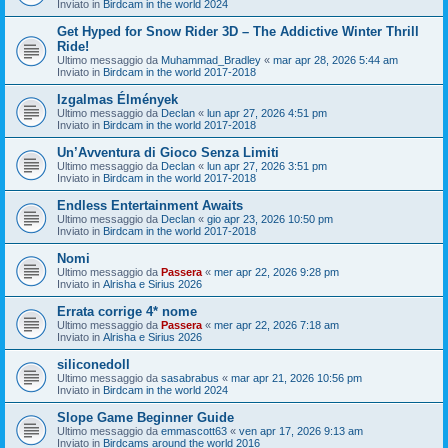
Inviato in
Birdcam in the world 2024
Get Hyped for Snow Rider 3D – The Addictive Winter Thrill
Ride!
Ultimo messaggio da
Muhammad_Bradley
«
mar apr 28, 2026 5:44 am
Inviato in
Birdcam in the world 2017-2018
Izgalmas Élmények
Ultimo messaggio da
Declan
«
lun apr 27, 2026 4:51 pm
Inviato in
Birdcam in the world 2017-2018
Un’Avventura di Gioco Senza Limiti
Ultimo messaggio da
Declan
«
lun apr 27, 2026 3:51 pm
Inviato in
Birdcam in the world 2017-2018
Endless Entertainment Awaits
Ultimo messaggio da
Declan
«
gio apr 23, 2026 10:50 pm
Inviato in
Birdcam in the world 2017-2018
Nomi
Ultimo messaggio da
Passera
«
mer apr 22, 2026 9:28 pm
Inviato in
Alrisha e Sirius 2026
Errata corrige 4* nome
Ultimo messaggio da
Passera
«
mer apr 22, 2026 7:18 am
Inviato in
Alrisha e Sirius 2026
siliconedoll
Ultimo messaggio da
sasabrabus
«
mar apr 21, 2026 10:56 pm
Inviato in
Birdcam in the world 2024
Slope Game Beginner Guide
Ultimo messaggio da
emmascott63
«
ven apr 17, 2026 9:13 am
Inviato in
Birdcams around the world 2016