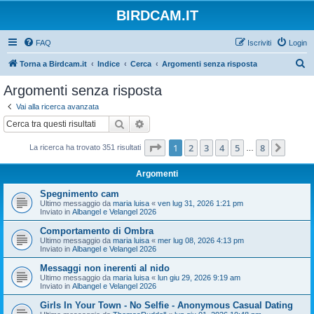
BIRDCAM.IT
FAQ
Iscriviti
Login
C
Torna a Birdcam.it
Indice
Cerca
Argomenti senza risposta
e
Argomenti senza risposta
r
Vai alla ricerca avanzata
c
Cerca
Ricerca avanzata
a
Pagina
1
di
8
1
2
3
4
5
8
Pross
La ricerca ha trovato 351 risultati
…
Argomenti
Spegnimento cam
Ultimo messaggio da
maria luisa
«
ven lug 31, 2026 1:21 pm
Inviato in
Albangel e Velangel 2026
Comportamento di Ombra
Ultimo messaggio da
maria luisa
«
mer lug 08, 2026 4:13 pm
Inviato in
Albangel e Velangel 2026
Messaggi non inerenti al nido
Ultimo messaggio da
maria luisa
«
lun giu 29, 2026 9:19 am
Inviato in
Albangel e Velangel 2026
Girls In Your Town - No Selfie - Anonymous Casual Dating