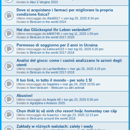
Inviato in
Alex e Vergine 2023
Dove si acquistano i farmaci per migliorare la propria
condizione fisica?
Ultimo messaggio da
rihini6917
«
ven lug 25, 2025 8:34 pm
Inviato in
Birdcam in the world 2024
Hat das Glücksspiel Ihr Leben verändert?
Ultimo messaggio da
lofil45746
«
ven lug 11, 2025 1:59 pm
Inviato in
Birdcam in the world 2017-2018
Permesso di soggiorno per 2 anni in Ucraina
Ultimo messaggio da
kaheca4153
«
mer lug 02, 2025 5:20 pm
Inviato in
Birdcam in the world 2017-2018
Analisi del gioco: come i casinò analizzano le azioni degli
utenti
Ultimo messaggio da
LachlanBolton
«
mer giu 25, 2025 4:29 pm
Inviato in
Birdcam in the world 2017-2018
Il tuo link, in tutto il mondo - per solo 1 $!
Ultimo messaggio da
Sapphira
«
mar giu 24, 2025 10:55 am
Inviato in
Non-birdcam - Webcam su altri animali
Abusivo!
Ultimo messaggio da
Angela 68
«
lun giu 23, 2025 6:56 pm
Inviato in
Agrippina e Antares 2025
Chọn thiết bị vệ sinh cho resort hoặc homestay cao cấp
Ultimo messaggio da
IsaacIvy
«
lun giu 23, 2025 12:13 pm
Inviato in
Birdcams around the world 2016
Zakłady w różnych walutach: zalety i wady