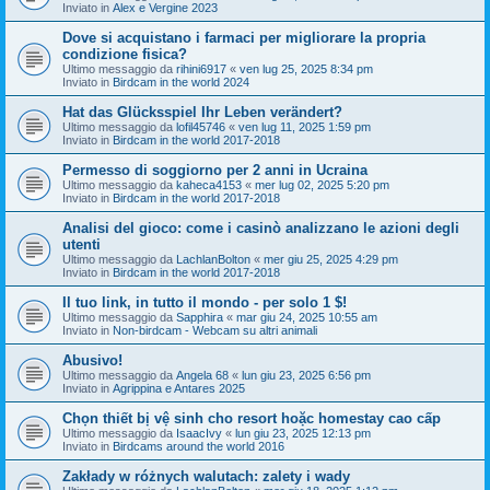
Inviato in
Alex e Vergine 2023
Dove si acquistano i farmaci per migliorare la propria
condizione fisica?
Ultimo messaggio da
rihini6917
«
ven lug 25, 2025 8:34 pm
Inviato in
Birdcam in the world 2024
Hat das Glücksspiel Ihr Leben verändert?
Ultimo messaggio da
lofil45746
«
ven lug 11, 2025 1:59 pm
Inviato in
Birdcam in the world 2017-2018
Permesso di soggiorno per 2 anni in Ucraina
Ultimo messaggio da
kaheca4153
«
mer lug 02, 2025 5:20 pm
Inviato in
Birdcam in the world 2017-2018
Analisi del gioco: come i casinò analizzano le azioni degli
utenti
Ultimo messaggio da
LachlanBolton
«
mer giu 25, 2025 4:29 pm
Inviato in
Birdcam in the world 2017-2018
Il tuo link, in tutto il mondo - per solo 1 $!
Ultimo messaggio da
Sapphira
«
mar giu 24, 2025 10:55 am
Inviato in
Non-birdcam - Webcam su altri animali
Abusivo!
Ultimo messaggio da
Angela 68
«
lun giu 23, 2025 6:56 pm
Inviato in
Agrippina e Antares 2025
Chọn thiết bị vệ sinh cho resort hoặc homestay cao cấp
Ultimo messaggio da
IsaacIvy
«
lun giu 23, 2025 12:13 pm
Inviato in
Birdcams around the world 2016
Zakłady w różnych walutach: zalety i wady