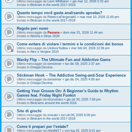
Ultimo messaggio da
Leon Whittaker
«
gio mar 12, 2026 5:32 am
Inviato in
Birdcam in the world 2017-2018
Quanto tempo você gasta analisando apostas?
Ultimo messaggio da
RebeccaFitzgerald1
«
mar mar 10, 2026 11:00 pm
Inviato in
Birdcam in the world 2017-2018
Regole peri nomi
Ultimo messaggio da
Passera
«
dom mar 01, 2026 11:44 am
Inviato in
Alrisha e Sirius 2026
Come evitare di violare i termini e le condizioni dei bonus
Ultimo messaggio da
UstinovYudina
«
mer feb 04, 2026 10:36 pm
Inviato in
Alex e Vergine 2019
Wacky Flip – The Ultimate Fun and Addictive Game
Ultimo messaggio da
tomsinner
«
lun dic 08, 2025 2:37 am
Inviato in
Gheppi Decima
Stickman Hook – The Addictive Swing-and-Soar Experience
Ultimo messaggio da
tomsinner
«
gio dic 04, 2025 4:09 am
Inviato in
Gheppi Decima
Getting Your Groove On: A Beginner's Guide to Rhythm
Games feat. Friday Night Funkin
Ultimo messaggio da
kirurumaru
«
gio ott 30, 2025 7:56 pm
Inviato in
Birdcams around the world 2016
Sito di giochi
Ultimo messaggio da
mosaki
«
lun ott 06, 2025 6:00 pm
Inviato in
Birdcam in the world 2017-2018
Come ti prepari per l'estate?
Ultimo messaggio da
rihini6917
«
ven lug 25, 2025 8:41 pm