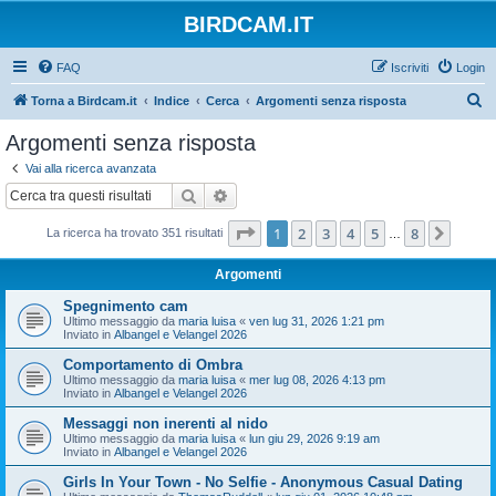
BIRDCAM.IT
FAQ
Iscriviti
Login
C
Torna a Birdcam.it
Indice
Cerca
Argomenti senza risposta
e
Argomenti senza risposta
r
Vai alla ricerca avanzata
c
Cerca
Ricerca avanzata
a
Pagina
1
di
8
1
2
3
4
5
8
Pross
La ricerca ha trovato 351 risultati
…
Argomenti
Spegnimento cam
Ultimo messaggio da
maria luisa
«
ven lug 31, 2026 1:21 pm
Inviato in
Albangel e Velangel 2026
Comportamento di Ombra
Ultimo messaggio da
maria luisa
«
mer lug 08, 2026 4:13 pm
Inviato in
Albangel e Velangel 2026
Messaggi non inerenti al nido
Ultimo messaggio da
maria luisa
«
lun giu 29, 2026 9:19 am
Inviato in
Albangel e Velangel 2026
Girls In Your Town - No Selfie - Anonymous Casual Dating