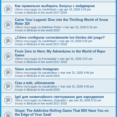
Как правильно выбирать бонусы с вейджером
Ultimo messaggio da
JustinNash
«
gio apr 16, 2026 3:43 pm
Inviato in
Birdcam in the world 2017-2018
Carve Your Legend: Dive into the Thrilling World of Snow
Rider 3D!
Ultimo messaggio da
Matthew Porter
«
mer apr 15, 2026 5:16 am
Inviato in
Birdcam in the world 2024
¿Cómo configurar correctamente los límites del juego?
Ultimo messaggio da
JustinNash
«
mar apr 14, 2026 5:55 pm
Inviato in
Birdcam in the world 2017-2018
From Zero to Hero: My Adventures in the World of Repo
Game
Ultimo messaggio da
Fernandatz
«
mer apr 01, 2026 3:57 am
Inviato in
Birdcam in the world 2017-2018
Stavo scorrendo Instagram
Ultimo messaggio da
sasabrabus
«
mar mar 31, 2026 4:46 pm
Inviato in
Birdcam in the world 2024
Ciao a tutti, ultimamente
Ultimo messaggio da
sasabrabus
«
mar mar 31, 2026 4:45 pm
Inviato in
Birdcam in the world 2024
Ідеї для незвичайного святкування дня народження
Ultimo messaggio da
Valentyn_Kolyada2
«
gio mar 26, 2026 9:33 am
Inviato in
Birdcam in the world 2017-2018
Slope: The Addictive Rolling Game That Will Have You on
the Edge of Your Seat!