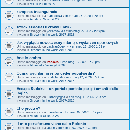
Ultimo messaggio da
ThomasRuddell
«
lun giu 01, 2026 10:48 pm
Inviato in
Aria e Vento 2015
zampetta insanguinata
Ultimo messaggio da
maria luisa
«
mer mag 27, 2026 1:20 pm
Inviato in
Alrisha e Sirius 2026
Хтось замовляв crowd links?
Ultimo messaggio da
yocam84513
«
lun mag 25, 2026 1:28 pm
Inviato in
Birdcam in the world 2017-2018
Jak wygląda nowoczesny interfejs wydarzeń sportowych
Ultimo messaggio da
LachlanBolton
«
ven mag 22, 2026 2:39 pm
Inviato in
Birdcam in the world 2017-2018
Anello ombra
Ultimo messaggio da
Passera
«
ven mag 15, 2026 1:55 pm
Inviato in
Albangel e Velangel 2026
Qumar oyunları niyə bu qədər populyardır?
Ultimo messaggio da
JustinNash
«
mar mag 12, 2026 5:58 pm
Inviato in
Birdcam in the world 2017-2018
Escape Sudoku – un portale perfetto per gli amanti della
logica
Ultimo messaggio da
Kimberlyrgas
«
sab mag 09, 2026 6:53 pm
Inviato in
Birdcam in the world 2017-2018
Che preda è?
Ultimo messaggio da
maria luisa
«
lun mag 04, 2026 1:49 pm
Inviato in
Alrisha e Sirius 2026
Il mio portafortuna viene dalla Polonia
Ultimo messaggio da
jalann
«
dom mag 03, 2026 7:30 pm