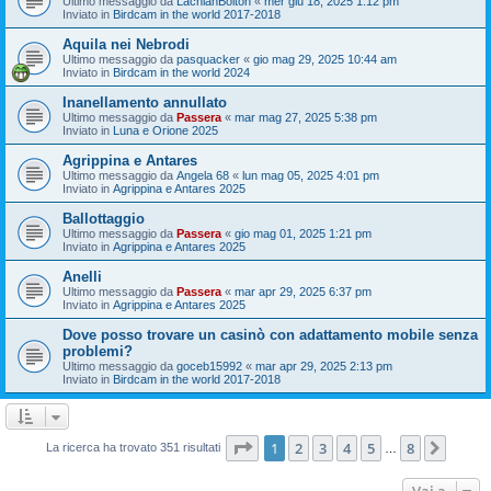
Ultimo messaggio da
LachlanBolton
«
mer giu 18, 2025 1:12 pm
Inviato in
Birdcam in the world 2017-2018
Aquila nei Nebrodi
Ultimo messaggio da
pasquacker
«
gio mag 29, 2025 10:44 am
Inviato in
Birdcam in the world 2024
Inanellamento annullato
Ultimo messaggio da
Passera
«
mar mag 27, 2025 5:38 pm
Inviato in
Luna e Orione 2025
Agrippina e Antares
Ultimo messaggio da
Angela 68
«
lun mag 05, 2025 4:01 pm
Inviato in
Agrippina e Antares 2025
Ballottaggio
Ultimo messaggio da
Passera
«
gio mag 01, 2025 1:21 pm
Inviato in
Agrippina e Antares 2025
Anelli
Ultimo messaggio da
Passera
«
mar apr 29, 2025 6:37 pm
Inviato in
Agrippina e Antares 2025
Dove posso trovare un casinò con adattamento mobile senza
problemi?
Ultimo messaggio da
goceb15992
«
mar apr 29, 2025 2:13 pm
Inviato in
Birdcam in the world 2017-2018
Pagina
1
di
8
1
2
3
4
5
8
Pross
La ricerca ha trovato 351 risultati
…
Vai a