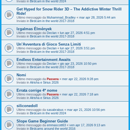
Inviato in
Birdcam in the world 2024
Get Hyped for Snow Rider 3D – The Addictive Winter Thrill
Ride!
Ultimo messaggio da
Muhammad_Bradley
«
mar apr 28, 2026 5:44 am
Inviato in
Birdcam in the world 2017-2018
Izgalmas Élmények
Ultimo messaggio da
Declan
«
lun apr 27, 2026 4:51 pm
Inviato in
Birdcam in the world 2017-2018
Un’Avventura di Gioco Senza Limiti
Ultimo messaggio da
Declan
«
lun apr 27, 2026 3:51 pm
Inviato in
Birdcam in the world 2017-2018
Endless Entertainment Awaits
Ultimo messaggio da
Declan
«
gio apr 23, 2026 10:50 pm
Inviato in
Birdcam in the world 2017-2018
Nomi
Ultimo messaggio da
Passera
«
mer apr 22, 2026 9:28 pm
Inviato in
Alrisha e Sirius 2026
Errata corrige 4* nome
Ultimo messaggio da
Passera
«
mer apr 22, 2026 7:18 am
Inviato in
Alrisha e Sirius 2026
siliconedoll
Ultimo messaggio da
sasabrabus
«
mar apr 21, 2026 10:56 pm
Inviato in
Birdcam in the world 2024
Slope Game Beginner Guide
Ultimo messaggio da
emmascott63
«
ven apr 17, 2026 9:13 am
Inviato in
Birdcams around the world 2016