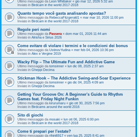
Ultimo messaggio da
Leon Whittaker
«
gio mar 12, 2026 5:32 am
Inviato in
Birdcam in the world 2017-2018
Quanto tempo você gasta analisando apostas?
Ultimo messaggio da
RebeccaFitzgerald1
«
mar mar 10, 2026 11:00 pm
Inviato in
Birdcam in the world 2017-2018
Regole peri nomi
Ultimo messaggio da
Passera
«
dom mar 01, 2026 11:44 am
Inviato in
Alrisha e Sirius 2026
Come evitare di violare i termini e le condizioni dei bonus
Ultimo messaggio da
UstinovYudina
«
mer feb 04, 2026 10:36 pm
Inviato in
Alex e Vergine 2019
Wacky Flip – The Ultimate Fun and Addictive Game
Ultimo messaggio da
tomsinner
«
lun dic 08, 2025 2:37 am
Inviato in
Gheppi Decima
Stickman Hook – The Addictive Swing-and-Soar Experience
Ultimo messaggio da
tomsinner
«
gio dic 04, 2025 4:09 am
Inviato in
Gheppi Decima
Getting Your Groove On: A Beginner's Guide to Rhythm
Games feat. Friday Night Funkin
Ultimo messaggio da
kirurumaru
«
gio ott 30, 2025 7:56 pm
Inviato in
Birdcams around the world 2016
Sito di giochi
Ultimo messaggio da
mosaki
«
lun ott 06, 2025 6:00 pm
Inviato in
Birdcam in the world 2017-2018
Come ti prepari per l'estate?
Ultimo messaggio da
rihini6917
«
ven lug 25, 2025 8:41 pm