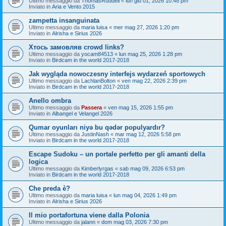
Ultimo messaggio da
ThomasRuddell
«
lun giu 01, 2026 10:48 pm
Inviato in
Aria e Vento 2015
zampetta insanguinata
Ultimo messaggio da
maria luisa
«
mer mag 27, 2026 1:20 pm
Inviato in
Alrisha e Sirius 2026
Хтось замовляв crowd links?
Ultimo messaggio da
yocam84513
«
lun mag 25, 2026 1:28 pm
Inviato in
Birdcam in the world 2017-2018
Jak wygląda nowoczesny interfejs wydarzeń sportowych
Ultimo messaggio da
LachlanBolton
«
ven mag 22, 2026 2:39 pm
Inviato in
Birdcam in the world 2017-2018
Anello ombra
Ultimo messaggio da
Passera
«
ven mag 15, 2026 1:55 pm
Inviato in
Albangel e Velangel 2026
Qumar oyunları niyə bu qədər populyardır?
Ultimo messaggio da
JustinNash
«
mar mag 12, 2026 5:58 pm
Inviato in
Birdcam in the world 2017-2018
Escape Sudoku – un portale perfetto per gli amanti della
logica
Ultimo messaggio da
Kimberlyrgas
«
sab mag 09, 2026 6:53 pm
Inviato in
Birdcam in the world 2017-2018
Che preda è?
Ultimo messaggio da
maria luisa
«
lun mag 04, 2026 1:49 pm
Inviato in
Alrisha e Sirius 2026
Il mio portafortuna viene dalla Polonia
Ultimo messaggio da
jalann
«
dom mag 03, 2026 7:30 pm