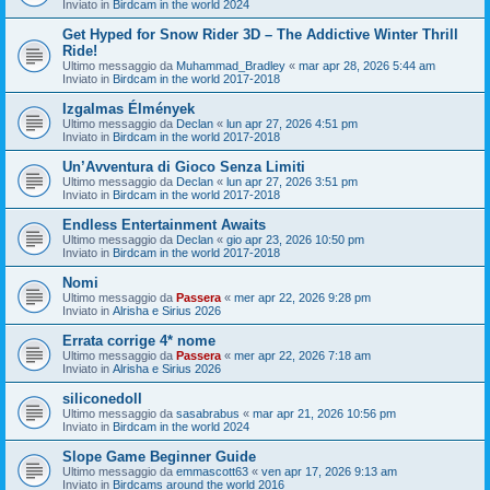
Inviato in
Birdcam in the world 2024
Get Hyped for Snow Rider 3D – The Addictive Winter Thrill
Ride!
Ultimo messaggio da
Muhammad_Bradley
«
mar apr 28, 2026 5:44 am
Inviato in
Birdcam in the world 2017-2018
Izgalmas Élmények
Ultimo messaggio da
Declan
«
lun apr 27, 2026 4:51 pm
Inviato in
Birdcam in the world 2017-2018
Un’Avventura di Gioco Senza Limiti
Ultimo messaggio da
Declan
«
lun apr 27, 2026 3:51 pm
Inviato in
Birdcam in the world 2017-2018
Endless Entertainment Awaits
Ultimo messaggio da
Declan
«
gio apr 23, 2026 10:50 pm
Inviato in
Birdcam in the world 2017-2018
Nomi
Ultimo messaggio da
Passera
«
mer apr 22, 2026 9:28 pm
Inviato in
Alrisha e Sirius 2026
Errata corrige 4* nome
Ultimo messaggio da
Passera
«
mer apr 22, 2026 7:18 am
Inviato in
Alrisha e Sirius 2026
siliconedoll
Ultimo messaggio da
sasabrabus
«
mar apr 21, 2026 10:56 pm
Inviato in
Birdcam in the world 2024
Slope Game Beginner Guide
Ultimo messaggio da
emmascott63
«
ven apr 17, 2026 9:13 am
Inviato in
Birdcams around the world 2016