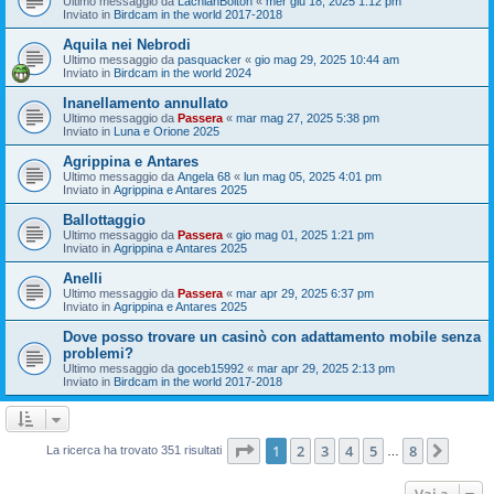
Ultimo messaggio da
LachlanBolton
«
mer giu 18, 2025 1:12 pm
Inviato in
Birdcam in the world 2017-2018
Aquila nei Nebrodi
Ultimo messaggio da
pasquacker
«
gio mag 29, 2025 10:44 am
Inviato in
Birdcam in the world 2024
Inanellamento annullato
Ultimo messaggio da
Passera
«
mar mag 27, 2025 5:38 pm
Inviato in
Luna e Orione 2025
Agrippina e Antares
Ultimo messaggio da
Angela 68
«
lun mag 05, 2025 4:01 pm
Inviato in
Agrippina e Antares 2025
Ballottaggio
Ultimo messaggio da
Passera
«
gio mag 01, 2025 1:21 pm
Inviato in
Agrippina e Antares 2025
Anelli
Ultimo messaggio da
Passera
«
mar apr 29, 2025 6:37 pm
Inviato in
Agrippina e Antares 2025
Dove posso trovare un casinò con adattamento mobile senza
problemi?
Ultimo messaggio da
goceb15992
«
mar apr 29, 2025 2:13 pm
Inviato in
Birdcam in the world 2017-2018
Pagina
1
di
8
1
2
3
4
5
8
Pross
La ricerca ha trovato 351 risultati
…
Vai a