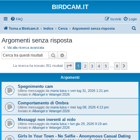
BIRDCAM.IT
FAQ
Iscriviti
Login
C
Torna a Birdcam.it
Indice
Cerca
Argomenti senza risposta
e
Argomenti senza risposta
r
Vai alla ricerca avanzata
c
Cerca
Ricerca avanzata
a
Pagina
1
di
8
1
2
3
4
5
8
Pross
La ricerca ha trovato 351 risultati
…
Argomenti
Spegnimento cam
Ultimo messaggio da
maria luisa
«
ven lug 31, 2026 1:21 pm
Inviato in
Albangel e Velangel 2026
Comportamento di Ombra
Ultimo messaggio da
maria luisa
«
mer lug 08, 2026 4:13 pm
Inviato in
Albangel e Velangel 2026
Messaggi non inerenti al nido
Ultimo messaggio da
maria luisa
«
lun giu 29, 2026 9:19 am
Inviato in
Albangel e Velangel 2026
Girls In Your Town - No Selfie - Anonymous Casual Dating