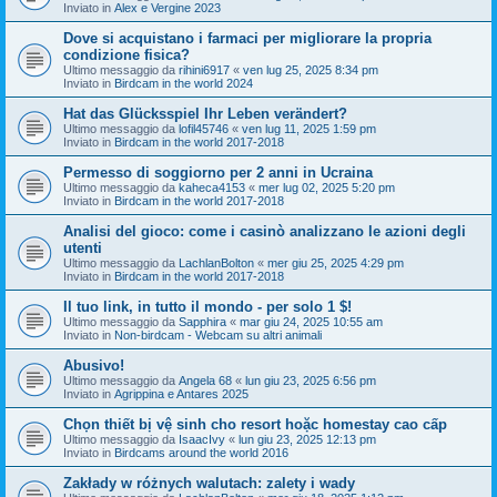
Inviato in
Alex e Vergine 2023
Dove si acquistano i farmaci per migliorare la propria
condizione fisica?
Ultimo messaggio da
rihini6917
«
ven lug 25, 2025 8:34 pm
Inviato in
Birdcam in the world 2024
Hat das Glücksspiel Ihr Leben verändert?
Ultimo messaggio da
lofil45746
«
ven lug 11, 2025 1:59 pm
Inviato in
Birdcam in the world 2017-2018
Permesso di soggiorno per 2 anni in Ucraina
Ultimo messaggio da
kaheca4153
«
mer lug 02, 2025 5:20 pm
Inviato in
Birdcam in the world 2017-2018
Analisi del gioco: come i casinò analizzano le azioni degli
utenti
Ultimo messaggio da
LachlanBolton
«
mer giu 25, 2025 4:29 pm
Inviato in
Birdcam in the world 2017-2018
Il tuo link, in tutto il mondo - per solo 1 $!
Ultimo messaggio da
Sapphira
«
mar giu 24, 2025 10:55 am
Inviato in
Non-birdcam - Webcam su altri animali
Abusivo!
Ultimo messaggio da
Angela 68
«
lun giu 23, 2025 6:56 pm
Inviato in
Agrippina e Antares 2025
Chọn thiết bị vệ sinh cho resort hoặc homestay cao cấp
Ultimo messaggio da
IsaacIvy
«
lun giu 23, 2025 12:13 pm
Inviato in
Birdcams around the world 2016
Zakłady w różnych walutach: zalety i wady