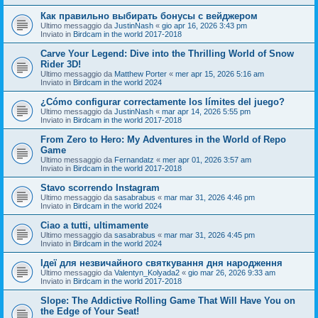
Как правильно выбирать бонусы с вейджером
Ultimo messaggio da
JustinNash
«
gio apr 16, 2026 3:43 pm
Inviato in
Birdcam in the world 2017-2018
Carve Your Legend: Dive into the Thrilling World of Snow
Rider 3D!
Ultimo messaggio da
Matthew Porter
«
mer apr 15, 2026 5:16 am
Inviato in
Birdcam in the world 2024
¿Cómo configurar correctamente los límites del juego?
Ultimo messaggio da
JustinNash
«
mar apr 14, 2026 5:55 pm
Inviato in
Birdcam in the world 2017-2018
From Zero to Hero: My Adventures in the World of Repo
Game
Ultimo messaggio da
Fernandatz
«
mer apr 01, 2026 3:57 am
Inviato in
Birdcam in the world 2017-2018
Stavo scorrendo Instagram
Ultimo messaggio da
sasabrabus
«
mar mar 31, 2026 4:46 pm
Inviato in
Birdcam in the world 2024
Ciao a tutti, ultimamente
Ultimo messaggio da
sasabrabus
«
mar mar 31, 2026 4:45 pm
Inviato in
Birdcam in the world 2024
Ідеї для незвичайного святкування дня народження
Ultimo messaggio da
Valentyn_Kolyada2
«
gio mar 26, 2026 9:33 am
Inviato in
Birdcam in the world 2017-2018
Slope: The Addictive Rolling Game That Will Have You on
the Edge of Your Seat!