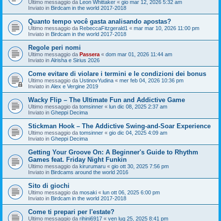
Ultimo messaggio da
Leon Whittaker
«
gio mar 12, 2026 5:32 am
Inviato in
Birdcam in the world 2017-2018
Quanto tempo você gasta analisando apostas?
Ultimo messaggio da
RebeccaFitzgerald1
«
mar mar 10, 2026 11:00 pm
Inviato in
Birdcam in the world 2017-2018
Regole peri nomi
Ultimo messaggio da
Passera
«
dom mar 01, 2026 11:44 am
Inviato in
Alrisha e Sirius 2026
Come evitare di violare i termini e le condizioni dei bonus
Ultimo messaggio da
UstinovYudina
«
mer feb 04, 2026 10:36 pm
Inviato in
Alex e Vergine 2019
Wacky Flip – The Ultimate Fun and Addictive Game
Ultimo messaggio da
tomsinner
«
lun dic 08, 2025 2:37 am
Inviato in
Gheppi Decima
Stickman Hook – The Addictive Swing-and-Soar Experience
Ultimo messaggio da
tomsinner
«
gio dic 04, 2025 4:09 am
Inviato in
Gheppi Decima
Getting Your Groove On: A Beginner's Guide to Rhythm
Games feat. Friday Night Funkin
Ultimo messaggio da
kirurumaru
«
gio ott 30, 2025 7:56 pm
Inviato in
Birdcams around the world 2016
Sito di giochi
Ultimo messaggio da
mosaki
«
lun ott 06, 2025 6:00 pm
Inviato in
Birdcam in the world 2017-2018
Come ti prepari per l'estate?
Ultimo messaggio da
rihini6917
«
ven lug 25, 2025 8:41 pm