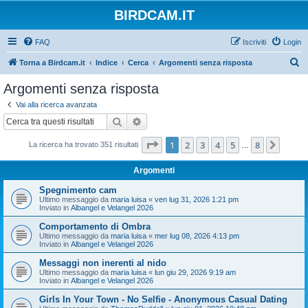
BIRDCAM.IT
FAQ
Iscriviti
Login
C
Torna a Birdcam.it
Indice
Cerca
Argomenti senza risposta
e
Argomenti senza risposta
r
Vai alla ricerca avanzata
c
Cerca
Ricerca avanzata
a
Pagina
1
di
8
1
2
3
4
5
8
Pross
La ricerca ha trovato 351 risultati
…
Argomenti
Spegnimento cam
Ultimo messaggio da
maria luisa
«
ven lug 31, 2026 1:21 pm
Inviato in
Albangel e Velangel 2026
Comportamento di Ombra
Ultimo messaggio da
maria luisa
«
mer lug 08, 2026 4:13 pm
Inviato in
Albangel e Velangel 2026
Messaggi non inerenti al nido
Ultimo messaggio da
maria luisa
«
lun giu 29, 2026 9:19 am
Inviato in
Albangel e Velangel 2026
Girls In Your Town - No Selfie - Anonymous Casual Dating