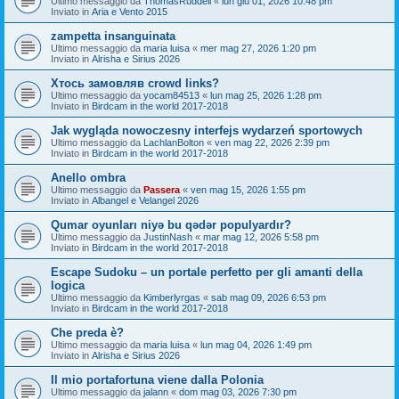
Ultimo messaggio da
ThomasRuddell
«
lun giu 01, 2026 10:48 pm
Inviato in
Aria e Vento 2015
zampetta insanguinata
Ultimo messaggio da
maria luisa
«
mer mag 27, 2026 1:20 pm
Inviato in
Alrisha e Sirius 2026
Хтось замовляв crowd links?
Ultimo messaggio da
yocam84513
«
lun mag 25, 2026 1:28 pm
Inviato in
Birdcam in the world 2017-2018
Jak wygląda nowoczesny interfejs wydarzeń sportowych
Ultimo messaggio da
LachlanBolton
«
ven mag 22, 2026 2:39 pm
Inviato in
Birdcam in the world 2017-2018
Anello ombra
Ultimo messaggio da
Passera
«
ven mag 15, 2026 1:55 pm
Inviato in
Albangel e Velangel 2026
Qumar oyunları niyə bu qədər populyardır?
Ultimo messaggio da
JustinNash
«
mar mag 12, 2026 5:58 pm
Inviato in
Birdcam in the world 2017-2018
Escape Sudoku – un portale perfetto per gli amanti della
logica
Ultimo messaggio da
Kimberlyrgas
«
sab mag 09, 2026 6:53 pm
Inviato in
Birdcam in the world 2017-2018
Che preda è?
Ultimo messaggio da
maria luisa
«
lun mag 04, 2026 1:49 pm
Inviato in
Alrisha e Sirius 2026
Il mio portafortuna viene dalla Polonia
Ultimo messaggio da
jalann
«
dom mag 03, 2026 7:30 pm