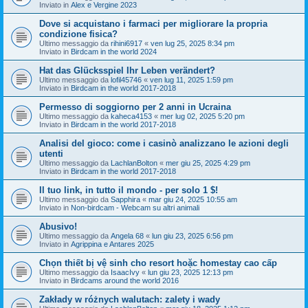
Inviato in
Alex e Vergine 2023
Dove si acquistano i farmaci per migliorare la propria
condizione fisica?
Ultimo messaggio da
rihini6917
«
ven lug 25, 2025 8:34 pm
Inviato in
Birdcam in the world 2024
Hat das Glücksspiel Ihr Leben verändert?
Ultimo messaggio da
lofil45746
«
ven lug 11, 2025 1:59 pm
Inviato in
Birdcam in the world 2017-2018
Permesso di soggiorno per 2 anni in Ucraina
Ultimo messaggio da
kaheca4153
«
mer lug 02, 2025 5:20 pm
Inviato in
Birdcam in the world 2017-2018
Analisi del gioco: come i casinò analizzano le azioni degli
utenti
Ultimo messaggio da
LachlanBolton
«
mer giu 25, 2025 4:29 pm
Inviato in
Birdcam in the world 2017-2018
Il tuo link, in tutto il mondo - per solo 1 $!
Ultimo messaggio da
Sapphira
«
mar giu 24, 2025 10:55 am
Inviato in
Non-birdcam - Webcam su altri animali
Abusivo!
Ultimo messaggio da
Angela 68
«
lun giu 23, 2025 6:56 pm
Inviato in
Agrippina e Antares 2025
Chọn thiết bị vệ sinh cho resort hoặc homestay cao cấp
Ultimo messaggio da
IsaacIvy
«
lun giu 23, 2025 12:13 pm
Inviato in
Birdcams around the world 2016
Zakłady w różnych walutach: zalety i wady