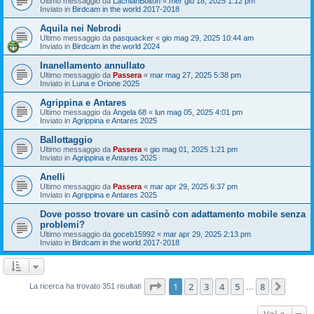
Ultimo messaggio da
LachlanBolton
«
mer giu 18, 2025 1:12 pm
Inviato in
Birdcam in the world 2017-2018
Aquila nei Nebrodi
Ultimo messaggio da
pasquacker
«
gio mag 29, 2025 10:44 am
Inviato in
Birdcam in the world 2024
Inanellamento annullato
Ultimo messaggio da
Passera
«
mar mag 27, 2025 5:38 pm
Inviato in
Luna e Orione 2025
Agrippina e Antares
Ultimo messaggio da
Angela 68
«
lun mag 05, 2025 4:01 pm
Inviato in
Agrippina e Antares 2025
Ballottaggio
Ultimo messaggio da
Passera
«
gio mag 01, 2025 1:21 pm
Inviato in
Agrippina e Antares 2025
Anelli
Ultimo messaggio da
Passera
«
mar apr 29, 2025 6:37 pm
Inviato in
Agrippina e Antares 2025
Dove posso trovare un casinò con adattamento mobile senza
problemi?
Ultimo messaggio da
goceb15992
«
mar apr 29, 2025 2:13 pm
Inviato in
Birdcam in the world 2017-2018
Pagina
1
di
8
1
2
3
4
5
8
Pross
La ricerca ha trovato 351 risultati
…
Vai a