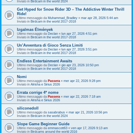
Inviato in
Birdcam in the world 2024
Get Hyped for Snow Rider 3D – The Addictive Winter Thrill
Ride!
Ultimo messaggio da
Muhammad_Bradley
«
mar apr 28, 2026 5:44 am
Inviato in
Birdcam in the world 2017-2018
Izgalmas Élmények
Ultimo messaggio da
Declan
«
lun apr 27, 2026 4:51 pm
Inviato in
Birdcam in the world 2017-2018
Un’Avventura di Gioco Senza Limiti
Ultimo messaggio da
Declan
«
lun apr 27, 2026 3:51 pm
Inviato in
Birdcam in the world 2017-2018
Endless Entertainment Awaits
Ultimo messaggio da
Declan
«
gio apr 23, 2026 10:50 pm
Inviato in
Birdcam in the world 2017-2018
Nomi
Ultimo messaggio da
Passera
«
mer apr 22, 2026 9:28 pm
Inviato in
Alrisha e Sirius 2026
Errata corrige 4* nome
Ultimo messaggio da
Passera
«
mer apr 22, 2026 7:18 am
Inviato in
Alrisha e Sirius 2026
siliconedoll
Ultimo messaggio da
sasabrabus
«
mar apr 21, 2026 10:56 pm
Inviato in
Birdcam in the world 2024
Slope Game Beginner Guide
Ultimo messaggio da
emmascott63
«
ven apr 17, 2026 9:13 am
Inviato in
Birdcams around the world 2016