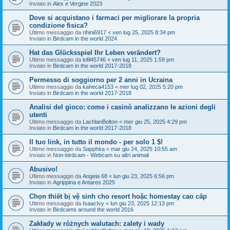
Inviato in
Alex e Vergine 2023
Dove si acquistano i farmaci per migliorare la propria
condizione fisica?
Ultimo messaggio da
rihini6917
«
ven lug 25, 2025 8:34 pm
Inviato in
Birdcam in the world 2024
Hat das Glücksspiel Ihr Leben verändert?
Ultimo messaggio da
lofil45746
«
ven lug 11, 2025 1:59 pm
Inviato in
Birdcam in the world 2017-2018
Permesso di soggiorno per 2 anni in Ucraina
Ultimo messaggio da
kaheca4153
«
mer lug 02, 2025 5:20 pm
Inviato in
Birdcam in the world 2017-2018
Analisi del gioco: come i casinò analizzano le azioni degli
utenti
Ultimo messaggio da
LachlanBolton
«
mer giu 25, 2025 4:29 pm
Inviato in
Birdcam in the world 2017-2018
Il tuo link, in tutto il mondo - per solo 1 $!
Ultimo messaggio da
Sapphira
«
mar giu 24, 2025 10:55 am
Inviato in
Non-birdcam - Webcam su altri animali
Abusivo!
Ultimo messaggio da
Angela 68
«
lun giu 23, 2025 6:56 pm
Inviato in
Agrippina e Antares 2025
Chọn thiết bị vệ sinh cho resort hoặc homestay cao cấp
Ultimo messaggio da
IsaacIvy
«
lun giu 23, 2025 12:13 pm
Inviato in
Birdcams around the world 2016
Zakłady w różnych walutach: zalety i wady