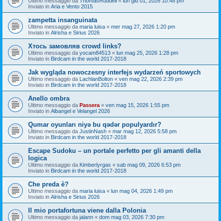
Ultimo messaggio da
ThomasRuddell
«
lun giu 01, 2026 10:48 pm
Inviato in
Aria e Vento 2015
zampetta insanguinata
Ultimo messaggio da
maria luisa
«
mer mag 27, 2026 1:20 pm
Inviato in
Alrisha e Sirius 2026
Хтось замовляв crowd links?
Ultimo messaggio da
yocam84513
«
lun mag 25, 2026 1:28 pm
Inviato in
Birdcam in the world 2017-2018
Jak wygląda nowoczesny interfejs wydarzeń sportowych
Ultimo messaggio da
LachlanBolton
«
ven mag 22, 2026 2:39 pm
Inviato in
Birdcam in the world 2017-2018
Anello ombra
Ultimo messaggio da
Passera
«
ven mag 15, 2026 1:55 pm
Inviato in
Albangel e Velangel 2026
Qumar oyunları niyə bu qədər populyardır?
Ultimo messaggio da
JustinNash
«
mar mag 12, 2026 5:58 pm
Inviato in
Birdcam in the world 2017-2018
Escape Sudoku – un portale perfetto per gli amanti della
logica
Ultimo messaggio da
Kimberlyrgas
«
sab mag 09, 2026 6:53 pm
Inviato in
Birdcam in the world 2017-2018
Che preda è?
Ultimo messaggio da
maria luisa
«
lun mag 04, 2026 1:49 pm
Inviato in
Alrisha e Sirius 2026
Il mio portafortuna viene dalla Polonia
Ultimo messaggio da
jalann
«
dom mag 03, 2026 7:30 pm