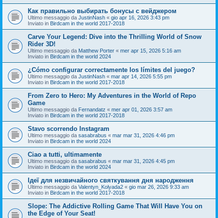
Как правильно выбирать бонусы с вейджером
Ultimo messaggio da
JustinNash
«
gio apr 16, 2026 3:43 pm
Inviato in
Birdcam in the world 2017-2018
Carve Your Legend: Dive into the Thrilling World of Snow
Rider 3D!
Ultimo messaggio da
Matthew Porter
«
mer apr 15, 2026 5:16 am
Inviato in
Birdcam in the world 2024
¿Cómo configurar correctamente los límites del juego?
Ultimo messaggio da
JustinNash
«
mar apr 14, 2026 5:55 pm
Inviato in
Birdcam in the world 2017-2018
From Zero to Hero: My Adventures in the World of Repo
Game
Ultimo messaggio da
Fernandatz
«
mer apr 01, 2026 3:57 am
Inviato in
Birdcam in the world 2017-2018
Stavo scorrendo Instagram
Ultimo messaggio da
sasabrabus
«
mar mar 31, 2026 4:46 pm
Inviato in
Birdcam in the world 2024
Ciao a tutti, ultimamente
Ultimo messaggio da
sasabrabus
«
mar mar 31, 2026 4:45 pm
Inviato in
Birdcam in the world 2024
Ідеї для незвичайного святкування дня народження
Ultimo messaggio da
Valentyn_Kolyada2
«
gio mar 26, 2026 9:33 am
Inviato in
Birdcam in the world 2017-2018
Slope: The Addictive Rolling Game That Will Have You on
the Edge of Your Seat!