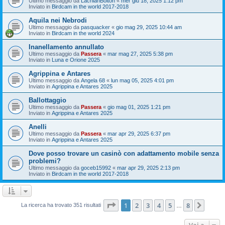
Ultimo messaggio da
LachlanBolton
«
mer giu 18, 2025 1:12 pm
Inviato in
Birdcam in the world 2017-2018
Aquila nei Nebrodi
Ultimo messaggio da
pasquacker
«
gio mag 29, 2025 10:44 am
Inviato in
Birdcam in the world 2024
Inanellamento annullato
Ultimo messaggio da
Passera
«
mar mag 27, 2025 5:38 pm
Inviato in
Luna e Orione 2025
Agrippina e Antares
Ultimo messaggio da
Angela 68
«
lun mag 05, 2025 4:01 pm
Inviato in
Agrippina e Antares 2025
Ballottaggio
Ultimo messaggio da
Passera
«
gio mag 01, 2025 1:21 pm
Inviato in
Agrippina e Antares 2025
Anelli
Ultimo messaggio da
Passera
«
mar apr 29, 2025 6:37 pm
Inviato in
Agrippina e Antares 2025
Dove posso trovare un casinò con adattamento mobile senza
problemi?
Ultimo messaggio da
goceb15992
«
mar apr 29, 2025 2:13 pm
Inviato in
Birdcam in the world 2017-2018
Pagina
1
di
8
1
2
3
4
5
8
Pross
La ricerca ha trovato 351 risultati
…
Vai a