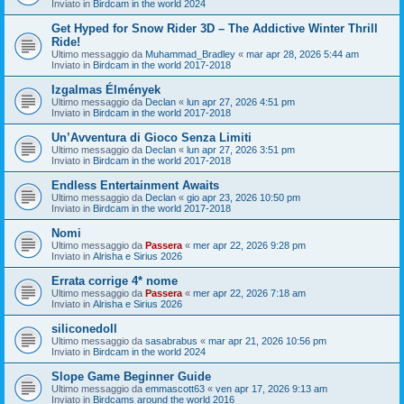
Inviato in
Birdcam in the world 2024
Get Hyped for Snow Rider 3D – The Addictive Winter Thrill
Ride!
Ultimo messaggio da
Muhammad_Bradley
«
mar apr 28, 2026 5:44 am
Inviato in
Birdcam in the world 2017-2018
Izgalmas Élmények
Ultimo messaggio da
Declan
«
lun apr 27, 2026 4:51 pm
Inviato in
Birdcam in the world 2017-2018
Un’Avventura di Gioco Senza Limiti
Ultimo messaggio da
Declan
«
lun apr 27, 2026 3:51 pm
Inviato in
Birdcam in the world 2017-2018
Endless Entertainment Awaits
Ultimo messaggio da
Declan
«
gio apr 23, 2026 10:50 pm
Inviato in
Birdcam in the world 2017-2018
Nomi
Ultimo messaggio da
Passera
«
mer apr 22, 2026 9:28 pm
Inviato in
Alrisha e Sirius 2026
Errata corrige 4* nome
Ultimo messaggio da
Passera
«
mer apr 22, 2026 7:18 am
Inviato in
Alrisha e Sirius 2026
siliconedoll
Ultimo messaggio da
sasabrabus
«
mar apr 21, 2026 10:56 pm
Inviato in
Birdcam in the world 2024
Slope Game Beginner Guide
Ultimo messaggio da
emmascott63
«
ven apr 17, 2026 9:13 am
Inviato in
Birdcams around the world 2016