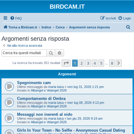
BIRDCAM.IT
FAQ
Iscriviti
Login
C
Torna a Birdcam.it
Indice
Cerca
Argomenti senza risposta
e
Argomenti senza risposta
r
Vai alla ricerca avanzata
c
Cerca
Ricerca avanzata
a
Pagina
1
di
8
1
2
3
4
5
8
Pross
La ricerca ha trovato 351 risultati
…
Argomenti
Spegnimento cam
Ultimo messaggio da
maria luisa
«
ven lug 31, 2026 1:21 pm
Inviato in
Albangel e Velangel 2026
Comportamento di Ombra
Ultimo messaggio da
maria luisa
«
mer lug 08, 2026 4:13 pm
Inviato in
Albangel e Velangel 2026
Messaggi non inerenti al nido
Ultimo messaggio da
maria luisa
«
lun giu 29, 2026 9:19 am
Inviato in
Albangel e Velangel 2026
Girls In Your Town - No Selfie - Anonymous Casual Dating