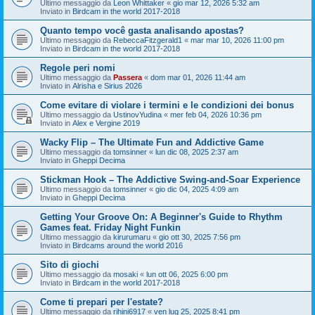
Ultimo messaggio da
Leon Whittaker
«
gio mar 12, 2026 5:32 am
Inviato in
Birdcam in the world 2017-2018
Quanto tempo você gasta analisando apostas?
Ultimo messaggio da
RebeccaFitzgerald1
«
mar mar 10, 2026 11:00 pm
Inviato in
Birdcam in the world 2017-2018
Regole peri nomi
Ultimo messaggio da
Passera
«
dom mar 01, 2026 11:44 am
Inviato in
Alrisha e Sirius 2026
Come evitare di violare i termini e le condizioni dei bonus
Ultimo messaggio da
UstinovYudina
«
mer feb 04, 2026 10:36 pm
Inviato in
Alex e Vergine 2019
Wacky Flip – The Ultimate Fun and Addictive Game
Ultimo messaggio da
tomsinner
«
lun dic 08, 2025 2:37 am
Inviato in
Gheppi Decima
Stickman Hook – The Addictive Swing-and-Soar Experience
Ultimo messaggio da
tomsinner
«
gio dic 04, 2025 4:09 am
Inviato in
Gheppi Decima
Getting Your Groove On: A Beginner's Guide to Rhythm
Games feat. Friday Night Funkin
Ultimo messaggio da
kirurumaru
«
gio ott 30, 2025 7:56 pm
Inviato in
Birdcams around the world 2016
Sito di giochi
Ultimo messaggio da
mosaki
«
lun ott 06, 2025 6:00 pm
Inviato in
Birdcam in the world 2017-2018
Come ti prepari per l'estate?
Ultimo messaggio da
rihini6917
«
ven lug 25, 2025 8:41 pm