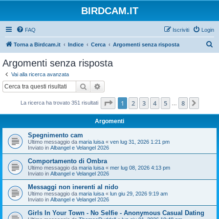
BIRDCAM.IT
FAQ
Iscriviti
Login
C
Torna a Birdcam.it
Indice
Cerca
Argomenti senza risposta
e
Argomenti senza risposta
r
Vai alla ricerca avanzata
c
Cerca
Ricerca avanzata
a
Pagina
1
di
8
1
2
3
4
5
8
Pross
La ricerca ha trovato 351 risultati
…
Argomenti
Spegnimento cam
Ultimo messaggio da
maria luisa
«
ven lug 31, 2026 1:21 pm
Inviato in
Albangel e Velangel 2026
Comportamento di Ombra
Ultimo messaggio da
maria luisa
«
mer lug 08, 2026 4:13 pm
Inviato in
Albangel e Velangel 2026
Messaggi non inerenti al nido
Ultimo messaggio da
maria luisa
«
lun giu 29, 2026 9:19 am
Inviato in
Albangel e Velangel 2026
Girls In Your Town - No Selfie - Anonymous Casual Dating