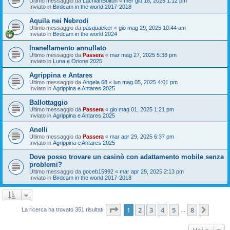
Ultimo messaggio da
LachlanBolton
«
mer giu 18, 2025 1:12 pm
Inviato in
Birdcam in the world 2017-2018
Aquila nei Nebrodi
Ultimo messaggio da
pasquacker
«
gio mag 29, 2025 10:44 am
Inviato in
Birdcam in the world 2024
Inanellamento annullato
Ultimo messaggio da
Passera
«
mar mag 27, 2025 5:38 pm
Inviato in
Luna e Orione 2025
Agrippina e Antares
Ultimo messaggio da
Angela 68
«
lun mag 05, 2025 4:01 pm
Inviato in
Agrippina e Antares 2025
Ballottaggio
Ultimo messaggio da
Passera
«
gio mag 01, 2025 1:21 pm
Inviato in
Agrippina e Antares 2025
Anelli
Ultimo messaggio da
Passera
«
mar apr 29, 2025 6:37 pm
Inviato in
Agrippina e Antares 2025
Dove posso trovare un casinò con adattamento mobile senza
problemi?
Ultimo messaggio da
goceb15992
«
mar apr 29, 2025 2:13 pm
Inviato in
Birdcam in the world 2017-2018
Pagina
1
di
8
1
2
3
4
5
8
Pross
La ricerca ha trovato 351 risultati
…
Vai a