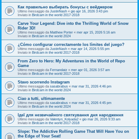
Как правильно выбирать бонусы с вейджером
Ultimo messaggio da
JustinNash
«
gio apr 16, 2026 3:43 pm
Inviato in
Birdcam in the world 2017-2018
Carve Your Legend: Dive into the Thrilling World of Snow
Rider 3D!
Ultimo messaggio da
Matthew Porter
«
mer apr 15, 2026 5:16 am
Inviato in
Birdcam in the world 2024
¿Cómo configurar correctamente los límites del juego?
Ultimo messaggio da
JustinNash
«
mar apr 14, 2026 5:55 pm
Inviato in
Birdcam in the world 2017-2018
From Zero to Hero: My Adventures in the World of Repo
Game
Ultimo messaggio da
Fernandatz
«
mer apr 01, 2026 3:57 am
Inviato in
Birdcam in the world 2017-2018
Stavo scorrendo Instagram
Ultimo messaggio da
sasabrabus
«
mar mar 31, 2026 4:46 pm
Inviato in
Birdcam in the world 2024
Ciao a tutti, ultimamente
Ultimo messaggio da
sasabrabus
«
mar mar 31, 2026 4:45 pm
Inviato in
Birdcam in the world 2024
Ідеї для незвичайного святкування дня народження
Ultimo messaggio da
Valentyn_Kolyada2
«
gio mar 26, 2026 9:33 am
Inviato in
Birdcam in the world 2017-2018
Slope: The Addictive Rolling Game That Will Have You on
the Edge of Your Seat!