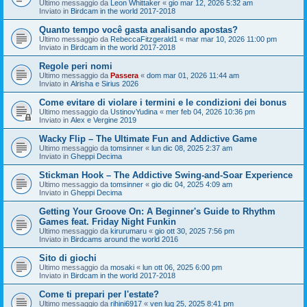
Ultimo messaggio da
Leon Whittaker
«
gio mar 12, 2026 5:32 am
Inviato in
Birdcam in the world 2017-2018
Quanto tempo você gasta analisando apostas?
Ultimo messaggio da
RebeccaFitzgerald1
«
mar mar 10, 2026 11:00 pm
Inviato in
Birdcam in the world 2017-2018
Regole peri nomi
Ultimo messaggio da
Passera
«
dom mar 01, 2026 11:44 am
Inviato in
Alrisha e Sirius 2026
Come evitare di violare i termini e le condizioni dei bonus
Ultimo messaggio da
UstinovYudina
«
mer feb 04, 2026 10:36 pm
Inviato in
Alex e Vergine 2019
Wacky Flip – The Ultimate Fun and Addictive Game
Ultimo messaggio da
tomsinner
«
lun dic 08, 2025 2:37 am
Inviato in
Gheppi Decima
Stickman Hook – The Addictive Swing-and-Soar Experience
Ultimo messaggio da
tomsinner
«
gio dic 04, 2025 4:09 am
Inviato in
Gheppi Decima
Getting Your Groove On: A Beginner's Guide to Rhythm
Games feat. Friday Night Funkin
Ultimo messaggio da
kirurumaru
«
gio ott 30, 2025 7:56 pm
Inviato in
Birdcams around the world 2016
Sito di giochi
Ultimo messaggio da
mosaki
«
lun ott 06, 2025 6:00 pm
Inviato in
Birdcam in the world 2017-2018
Come ti prepari per l'estate?
Ultimo messaggio da
rihini6917
«
ven lug 25, 2025 8:41 pm