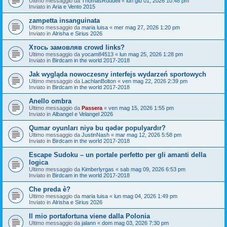
Ultimo messaggio da
ThomasRuddell
«
lun giu 01, 2026 10:48 pm
Inviato in
Aria e Vento 2015
zampetta insanguinata
Ultimo messaggio da
maria luisa
«
mer mag 27, 2026 1:20 pm
Inviato in
Alrisha e Sirius 2026
Хтось замовляв crowd links?
Ultimo messaggio da
yocam84513
«
lun mag 25, 2026 1:28 pm
Inviato in
Birdcam in the world 2017-2018
Jak wygląda nowoczesny interfejs wydarzeń sportowych
Ultimo messaggio da
LachlanBolton
«
ven mag 22, 2026 2:39 pm
Inviato in
Birdcam in the world 2017-2018
Anello ombra
Ultimo messaggio da
Passera
«
ven mag 15, 2026 1:55 pm
Inviato in
Albangel e Velangel 2026
Qumar oyunları niyə bu qədər populyardır?
Ultimo messaggio da
JustinNash
«
mar mag 12, 2026 5:58 pm
Inviato in
Birdcam in the world 2017-2018
Escape Sudoku – un portale perfetto per gli amanti della
logica
Ultimo messaggio da
Kimberlyrgas
«
sab mag 09, 2026 6:53 pm
Inviato in
Birdcam in the world 2017-2018
Che preda è?
Ultimo messaggio da
maria luisa
«
lun mag 04, 2026 1:49 pm
Inviato in
Alrisha e Sirius 2026
Il mio portafortuna viene dalla Polonia
Ultimo messaggio da
jalann
«
dom mag 03, 2026 7:30 pm