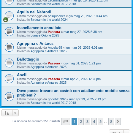
Ultimo messaggio da
LachlanBolton
«
mer giu 18, 2025 1:12 pm
Inviato in
Birdcam in the world 2017-2018
Aquila nei Nebrodi
Ultimo messaggio da
pasquacker
«
gio mag 29, 2025 10:44 am
Inviato in
Birdcam in the world 2024
Inanellamento annullato
Ultimo messaggio da
Passera
«
mar mag 27, 2025 5:38 pm
Inviato in
Luna e Orione 2025
Agrippina e Antares
Ultimo messaggio da
Angela 68
«
lun mag 05, 2025 4:01 pm
Inviato in
Agrippina e Antares 2025
Ballottaggio
Ultimo messaggio da
Passera
«
gio mag 01, 2025 1:21 pm
Inviato in
Agrippina e Antares 2025
Anelli
Ultimo messaggio da
Passera
«
mar apr 29, 2025 6:37 pm
Inviato in
Agrippina e Antares 2025
Dove posso trovare un casinò con adattamento mobile senza
problemi?
Ultimo messaggio da
goceb15992
«
mar apr 29, 2025 2:13 pm
Inviato in
Birdcam in the world 2017-2018
Pagina
1
di
8
1
2
3
4
5
8
Pross
La ricerca ha trovato 351 risultati
…
Vai a