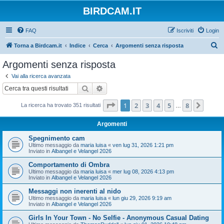
BIRDCAM.IT
FAQ
Iscriviti
Login
C
Torna a Birdcam.it
Indice
Cerca
Argomenti senza risposta
e
Argomenti senza risposta
r
Vai alla ricerca avanzata
c
Cerca
Ricerca avanzata
a
Pagina
1
di
8
1
2
3
4
5
8
Pross
La ricerca ha trovato 351 risultati
…
Argomenti
Spegnimento cam
Ultimo messaggio da
maria luisa
«
ven lug 31, 2026 1:21 pm
Inviato in
Albangel e Velangel 2026
Comportamento di Ombra
Ultimo messaggio da
maria luisa
«
mer lug 08, 2026 4:13 pm
Inviato in
Albangel e Velangel 2026
Messaggi non inerenti al nido
Ultimo messaggio da
maria luisa
«
lun giu 29, 2026 9:19 am
Inviato in
Albangel e Velangel 2026
Girls In Your Town - No Selfie - Anonymous Casual Dating