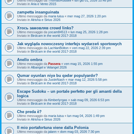
Ultimo messaggio da
ThomasRuddell
«
lun giu 01, 2026 10:48 pm
Inviato in
Aria e Vento 2015
zampetta insanguinata
Ultimo messaggio da
maria luisa
«
mer mag 27, 2026 1:20 pm
Inviato in
Alrisha e Sirius 2026
Хтось замовляв crowd links?
Ultimo messaggio da
yocam84513
«
lun mag 25, 2026 1:28 pm
Inviato in
Birdcam in the world 2017-2018
Jak wygląda nowoczesny interfejs wydarzeń sportowych
Ultimo messaggio da
LachlanBolton
«
ven mag 22, 2026 2:39 pm
Inviato in
Birdcam in the world 2017-2018
Anello ombra
Ultimo messaggio da
Passera
«
ven mag 15, 2026 1:55 pm
Inviato in
Albangel e Velangel 2026
Qumar oyunları niyə bu qədər populyardır?
Ultimo messaggio da
JustinNash
«
mar mag 12, 2026 5:58 pm
Inviato in
Birdcam in the world 2017-2018
Escape Sudoku – un portale perfetto per gli amanti della
logica
Ultimo messaggio da
Kimberlyrgas
«
sab mag 09, 2026 6:53 pm
Inviato in
Birdcam in the world 2017-2018
Che preda è?
Ultimo messaggio da
maria luisa
«
lun mag 04, 2026 1:49 pm
Inviato in
Alrisha e Sirius 2026
Il mio portafortuna viene dalla Polonia
Ultimo messaggio da
jalann
«
dom mag 03, 2026 7:30 pm