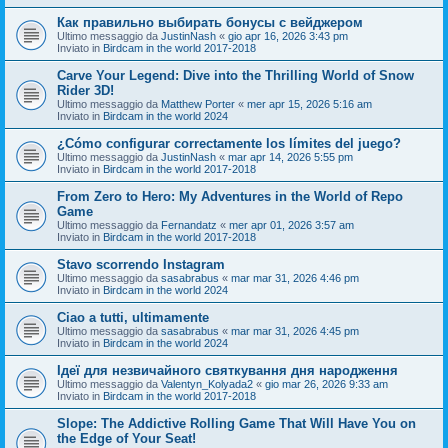
Как правильно выбирать бонусы с вейджером
Ultimo messaggio da
JustinNash
«
gio apr 16, 2026 3:43 pm
Inviato in
Birdcam in the world 2017-2018
Carve Your Legend: Dive into the Thrilling World of Snow
Rider 3D!
Ultimo messaggio da
Matthew Porter
«
mer apr 15, 2026 5:16 am
Inviato in
Birdcam in the world 2024
¿Cómo configurar correctamente los límites del juego?
Ultimo messaggio da
JustinNash
«
mar apr 14, 2026 5:55 pm
Inviato in
Birdcam in the world 2017-2018
From Zero to Hero: My Adventures in the World of Repo
Game
Ultimo messaggio da
Fernandatz
«
mer apr 01, 2026 3:57 am
Inviato in
Birdcam in the world 2017-2018
Stavo scorrendo Instagram
Ultimo messaggio da
sasabrabus
«
mar mar 31, 2026 4:46 pm
Inviato in
Birdcam in the world 2024
Ciao a tutti, ultimamente
Ultimo messaggio da
sasabrabus
«
mar mar 31, 2026 4:45 pm
Inviato in
Birdcam in the world 2024
Ідеї для незвичайного святкування дня народження
Ultimo messaggio da
Valentyn_Kolyada2
«
gio mar 26, 2026 9:33 am
Inviato in
Birdcam in the world 2017-2018
Slope: The Addictive Rolling Game That Will Have You on
the Edge of Your Seat!