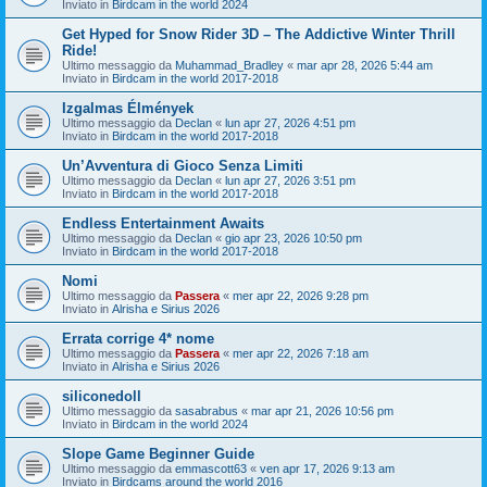
Inviato in
Birdcam in the world 2024
Get Hyped for Snow Rider 3D – The Addictive Winter Thrill
Ride!
Ultimo messaggio da
Muhammad_Bradley
«
mar apr 28, 2026 5:44 am
Inviato in
Birdcam in the world 2017-2018
Izgalmas Élmények
Ultimo messaggio da
Declan
«
lun apr 27, 2026 4:51 pm
Inviato in
Birdcam in the world 2017-2018
Un’Avventura di Gioco Senza Limiti
Ultimo messaggio da
Declan
«
lun apr 27, 2026 3:51 pm
Inviato in
Birdcam in the world 2017-2018
Endless Entertainment Awaits
Ultimo messaggio da
Declan
«
gio apr 23, 2026 10:50 pm
Inviato in
Birdcam in the world 2017-2018
Nomi
Ultimo messaggio da
Passera
«
mer apr 22, 2026 9:28 pm
Inviato in
Alrisha e Sirius 2026
Errata corrige 4* nome
Ultimo messaggio da
Passera
«
mer apr 22, 2026 7:18 am
Inviato in
Alrisha e Sirius 2026
siliconedoll
Ultimo messaggio da
sasabrabus
«
mar apr 21, 2026 10:56 pm
Inviato in
Birdcam in the world 2024
Slope Game Beginner Guide
Ultimo messaggio da
emmascott63
«
ven apr 17, 2026 9:13 am
Inviato in
Birdcams around the world 2016