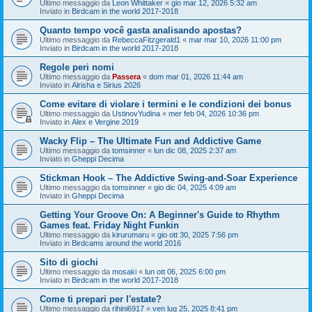
Ultimo messaggio da
Leon Whittaker
«
gio mar 12, 2026 5:32 am
Inviato in
Birdcam in the world 2017-2018
Quanto tempo você gasta analisando apostas?
Ultimo messaggio da
RebeccaFitzgerald1
«
mar mar 10, 2026 11:00 pm
Inviato in
Birdcam in the world 2017-2018
Regole peri nomi
Ultimo messaggio da
Passera
«
dom mar 01, 2026 11:44 am
Inviato in
Alrisha e Sirius 2026
Come evitare di violare i termini e le condizioni dei bonus
Ultimo messaggio da
UstinovYudina
«
mer feb 04, 2026 10:36 pm
Inviato in
Alex e Vergine 2019
Wacky Flip – The Ultimate Fun and Addictive Game
Ultimo messaggio da
tomsinner
«
lun dic 08, 2025 2:37 am
Inviato in
Gheppi Decima
Stickman Hook – The Addictive Swing-and-Soar Experience
Ultimo messaggio da
tomsinner
«
gio dic 04, 2025 4:09 am
Inviato in
Gheppi Decima
Getting Your Groove On: A Beginner's Guide to Rhythm
Games feat. Friday Night Funkin
Ultimo messaggio da
kirurumaru
«
gio ott 30, 2025 7:56 pm
Inviato in
Birdcams around the world 2016
Sito di giochi
Ultimo messaggio da
mosaki
«
lun ott 06, 2025 6:00 pm
Inviato in
Birdcam in the world 2017-2018
Come ti prepari per l'estate?
Ultimo messaggio da
rihini6917
«
ven lug 25, 2025 8:41 pm