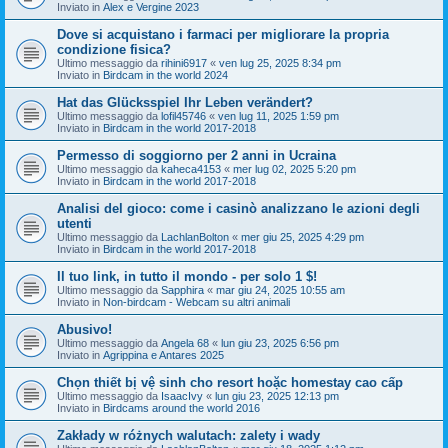
Inviato in
Alex e Vergine 2023
Dove si acquistano i farmaci per migliorare la propria
condizione fisica?
Ultimo messaggio da
rihini6917
«
ven lug 25, 2025 8:34 pm
Inviato in
Birdcam in the world 2024
Hat das Glücksspiel Ihr Leben verändert?
Ultimo messaggio da
lofil45746
«
ven lug 11, 2025 1:59 pm
Inviato in
Birdcam in the world 2017-2018
Permesso di soggiorno per 2 anni in Ucraina
Ultimo messaggio da
kaheca4153
«
mer lug 02, 2025 5:20 pm
Inviato in
Birdcam in the world 2017-2018
Analisi del gioco: come i casinò analizzano le azioni degli
utenti
Ultimo messaggio da
LachlanBolton
«
mer giu 25, 2025 4:29 pm
Inviato in
Birdcam in the world 2017-2018
Il tuo link, in tutto il mondo - per solo 1 $!
Ultimo messaggio da
Sapphira
«
mar giu 24, 2025 10:55 am
Inviato in
Non-birdcam - Webcam su altri animali
Abusivo!
Ultimo messaggio da
Angela 68
«
lun giu 23, 2025 6:56 pm
Inviato in
Agrippina e Antares 2025
Chọn thiết bị vệ sinh cho resort hoặc homestay cao cấp
Ultimo messaggio da
IsaacIvy
«
lun giu 23, 2025 12:13 pm
Inviato in
Birdcams around the world 2016
Zakłady w różnych walutach: zalety i wady