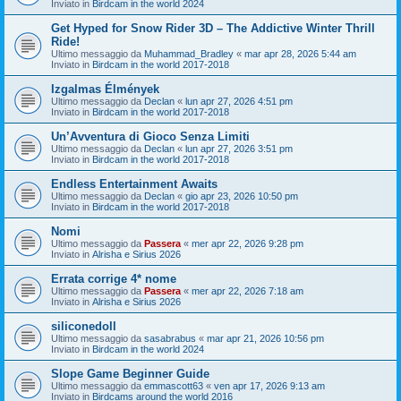
Inviato in
Birdcam in the world 2024
Get Hyped for Snow Rider 3D – The Addictive Winter Thrill
Ride!
Ultimo messaggio da
Muhammad_Bradley
«
mar apr 28, 2026 5:44 am
Inviato in
Birdcam in the world 2017-2018
Izgalmas Élmények
Ultimo messaggio da
Declan
«
lun apr 27, 2026 4:51 pm
Inviato in
Birdcam in the world 2017-2018
Un’Avventura di Gioco Senza Limiti
Ultimo messaggio da
Declan
«
lun apr 27, 2026 3:51 pm
Inviato in
Birdcam in the world 2017-2018
Endless Entertainment Awaits
Ultimo messaggio da
Declan
«
gio apr 23, 2026 10:50 pm
Inviato in
Birdcam in the world 2017-2018
Nomi
Ultimo messaggio da
Passera
«
mer apr 22, 2026 9:28 pm
Inviato in
Alrisha e Sirius 2026
Errata corrige 4* nome
Ultimo messaggio da
Passera
«
mer apr 22, 2026 7:18 am
Inviato in
Alrisha e Sirius 2026
siliconedoll
Ultimo messaggio da
sasabrabus
«
mar apr 21, 2026 10:56 pm
Inviato in
Birdcam in the world 2024
Slope Game Beginner Guide
Ultimo messaggio da
emmascott63
«
ven apr 17, 2026 9:13 am
Inviato in
Birdcams around the world 2016