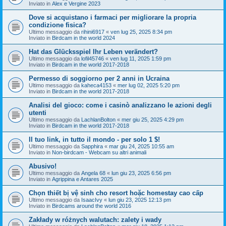
Inviato in
Alex e Vergine 2023
Dove si acquistano i farmaci per migliorare la propria
condizione fisica?
Ultimo messaggio da
rihini6917
«
ven lug 25, 2025 8:34 pm
Inviato in
Birdcam in the world 2024
Hat das Glücksspiel Ihr Leben verändert?
Ultimo messaggio da
lofil45746
«
ven lug 11, 2025 1:59 pm
Inviato in
Birdcam in the world 2017-2018
Permesso di soggiorno per 2 anni in Ucraina
Ultimo messaggio da
kaheca4153
«
mer lug 02, 2025 5:20 pm
Inviato in
Birdcam in the world 2017-2018
Analisi del gioco: come i casinò analizzano le azioni degli
utenti
Ultimo messaggio da
LachlanBolton
«
mer giu 25, 2025 4:29 pm
Inviato in
Birdcam in the world 2017-2018
Il tuo link, in tutto il mondo - per solo 1 $!
Ultimo messaggio da
Sapphira
«
mar giu 24, 2025 10:55 am
Inviato in
Non-birdcam - Webcam su altri animali
Abusivo!
Ultimo messaggio da
Angela 68
«
lun giu 23, 2025 6:56 pm
Inviato in
Agrippina e Antares 2025
Chọn thiết bị vệ sinh cho resort hoặc homestay cao cấp
Ultimo messaggio da
IsaacIvy
«
lun giu 23, 2025 12:13 pm
Inviato in
Birdcams around the world 2016
Zakłady w różnych walutach: zalety i wady