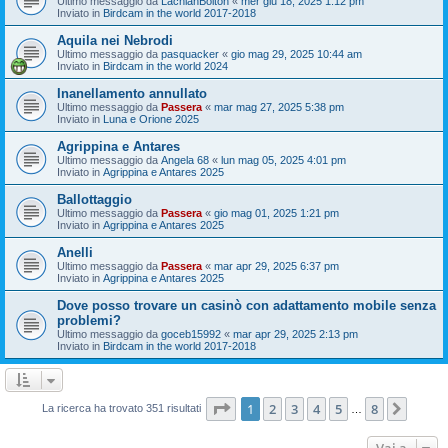
Ultimo messaggio da
LachlanBolton
«
mer giu 18, 2025 1:12 pm
Inviato in
Birdcam in the world 2017-2018
Aquila nei Nebrodi
Ultimo messaggio da
pasquacker
«
gio mag 29, 2025 10:44 am
Inviato in
Birdcam in the world 2024
Inanellamento annullato
Ultimo messaggio da
Passera
«
mar mag 27, 2025 5:38 pm
Inviato in
Luna e Orione 2025
Agrippina e Antares
Ultimo messaggio da
Angela 68
«
lun mag 05, 2025 4:01 pm
Inviato in
Agrippina e Antares 2025
Ballottaggio
Ultimo messaggio da
Passera
«
gio mag 01, 2025 1:21 pm
Inviato in
Agrippina e Antares 2025
Anelli
Ultimo messaggio da
Passera
«
mar apr 29, 2025 6:37 pm
Inviato in
Agrippina e Antares 2025
Dove posso trovare un casinò con adattamento mobile senza
problemi?
Ultimo messaggio da
goceb15992
«
mar apr 29, 2025 2:13 pm
Inviato in
Birdcam in the world 2017-2018
Pagina
1
di
8
1
2
3
4
5
8
Pross
La ricerca ha trovato 351 risultati
…
Vai a