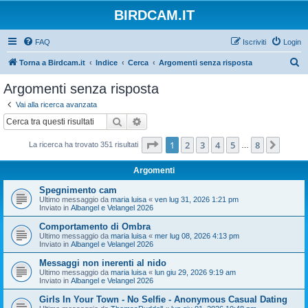
BIRDCAM.IT
FAQ
Iscriviti
Login
C
Torna a Birdcam.it
Indice
Cerca
Argomenti senza risposta
e
Argomenti senza risposta
r
Vai alla ricerca avanzata
c
Cerca
Ricerca avanzata
a
Pagina
1
di
8
1
2
3
4
5
8
Pross
La ricerca ha trovato 351 risultati
…
Argomenti
Spegnimento cam
Ultimo messaggio da
maria luisa
«
ven lug 31, 2026 1:21 pm
Inviato in
Albangel e Velangel 2026
Comportamento di Ombra
Ultimo messaggio da
maria luisa
«
mer lug 08, 2026 4:13 pm
Inviato in
Albangel e Velangel 2026
Messaggi non inerenti al nido
Ultimo messaggio da
maria luisa
«
lun giu 29, 2026 9:19 am
Inviato in
Albangel e Velangel 2026
Girls In Your Town - No Selfie - Anonymous Casual Dating