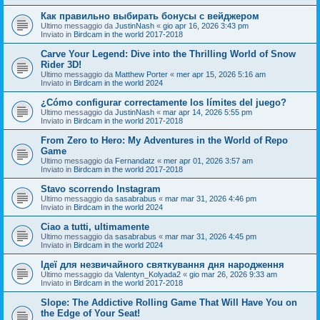
Как правильно выбирать бонусы с вейджером
Ultimo messaggio da
JustinNash
«
gio apr 16, 2026 3:43 pm
Inviato in
Birdcam in the world 2017-2018
Carve Your Legend: Dive into the Thrilling World of Snow
Rider 3D!
Ultimo messaggio da
Matthew Porter
«
mer apr 15, 2026 5:16 am
Inviato in
Birdcam in the world 2024
¿Cómo configurar correctamente los límites del juego?
Ultimo messaggio da
JustinNash
«
mar apr 14, 2026 5:55 pm
Inviato in
Birdcam in the world 2017-2018
From Zero to Hero: My Adventures in the World of Repo
Game
Ultimo messaggio da
Fernandatz
«
mer apr 01, 2026 3:57 am
Inviato in
Birdcam in the world 2017-2018
Stavo scorrendo Instagram
Ultimo messaggio da
sasabrabus
«
mar mar 31, 2026 4:46 pm
Inviato in
Birdcam in the world 2024
Ciao a tutti, ultimamente
Ultimo messaggio da
sasabrabus
«
mar mar 31, 2026 4:45 pm
Inviato in
Birdcam in the world 2024
Ідеї для незвичайного святкування дня народження
Ultimo messaggio da
Valentyn_Kolyada2
«
gio mar 26, 2026 9:33 am
Inviato in
Birdcam in the world 2017-2018
Slope: The Addictive Rolling Game That Will Have You on
the Edge of Your Seat!