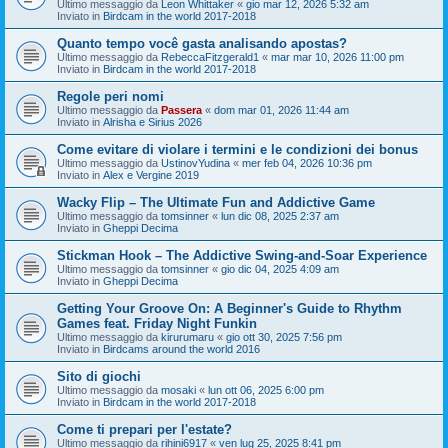
Ultimo messaggio da
Leon Whittaker
«
gio mar 12, 2026 5:32 am
Inviato in
Birdcam in the world 2017-2018
Quanto tempo você gasta analisando apostas?
Ultimo messaggio da
RebeccaFitzgerald1
«
mar mar 10, 2026 11:00 pm
Inviato in
Birdcam in the world 2017-2018
Regole peri nomi
Ultimo messaggio da
Passera
«
dom mar 01, 2026 11:44 am
Inviato in
Alrisha e Sirius 2026
Come evitare di violare i termini e le condizioni dei bonus
Ultimo messaggio da
UstinovYudina
«
mer feb 04, 2026 10:36 pm
Inviato in
Alex e Vergine 2019
Wacky Flip – The Ultimate Fun and Addictive Game
Ultimo messaggio da
tomsinner
«
lun dic 08, 2025 2:37 am
Inviato in
Gheppi Decima
Stickman Hook – The Addictive Swing-and-Soar Experience
Ultimo messaggio da
tomsinner
«
gio dic 04, 2025 4:09 am
Inviato in
Gheppi Decima
Getting Your Groove On: A Beginner's Guide to Rhythm
Games feat. Friday Night Funkin
Ultimo messaggio da
kirurumaru
«
gio ott 30, 2025 7:56 pm
Inviato in
Birdcams around the world 2016
Sito di giochi
Ultimo messaggio da
mosaki
«
lun ott 06, 2025 6:00 pm
Inviato in
Birdcam in the world 2017-2018
Come ti prepari per l'estate?
Ultimo messaggio da
rihini6917
«
ven lug 25, 2025 8:41 pm