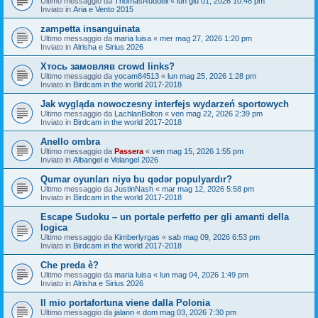
Ultimo messaggio da
ThomasRuddell
«
lun giu 01, 2026 10:48 pm
Inviato in
Aria e Vento 2015
zampetta insanguinata
Ultimo messaggio da
maria luisa
«
mer mag 27, 2026 1:20 pm
Inviato in
Alrisha e Sirius 2026
Хтось замовляв crowd links?
Ultimo messaggio da
yocam84513
«
lun mag 25, 2026 1:28 pm
Inviato in
Birdcam in the world 2017-2018
Jak wygląda nowoczesny interfejs wydarzeń sportowych
Ultimo messaggio da
LachlanBolton
«
ven mag 22, 2026 2:39 pm
Inviato in
Birdcam in the world 2017-2018
Anello ombra
Ultimo messaggio da
Passera
«
ven mag 15, 2026 1:55 pm
Inviato in
Albangel e Velangel 2026
Qumar oyunları niyə bu qədər populyardır?
Ultimo messaggio da
JustinNash
«
mar mag 12, 2026 5:58 pm
Inviato in
Birdcam in the world 2017-2018
Escape Sudoku – un portale perfetto per gli amanti della
logica
Ultimo messaggio da
Kimberlyrgas
«
sab mag 09, 2026 6:53 pm
Inviato in
Birdcam in the world 2017-2018
Che preda è?
Ultimo messaggio da
maria luisa
«
lun mag 04, 2026 1:49 pm
Inviato in
Alrisha e Sirius 2026
Il mio portafortuna viene dalla Polonia
Ultimo messaggio da
jalann
«
dom mag 03, 2026 7:30 pm