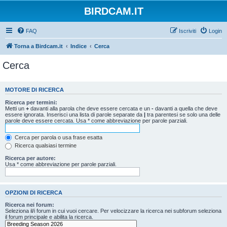
BIRDCAM.IT
FAQ
Iscriviti
Login
Torna a Birdcam.it
Indice
Cerca
Cerca
MOTORE DI RICERCA
Ricerca per termini:
Metti un
+
davanti alla parola che deve essere cercata e un
-
davanti a quella che deve
essere ignorata. Inserisci una lista di parole separate da
|
tra parentesi se solo una delle
parole deve essere cercata. Usa * come abbreviazione per parole parziali.
Cerca per parola o usa frase esatta
Ricerca qualsiasi termine
Ricerca per autore:
Usa * come abbreviazione per parole parziali.
OPZIONI DI RICERCA
Ricerca nei forum:
Seleziona il/i forum in cui vuoi cercare. Per velocizzare la ricerca nei subforum seleziona
il forum principale e abilita la ricerca.