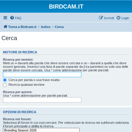
BIRDCAM.IT
FAQ
Iscriviti
Login
Torna a Birdcam.it
Indice
Cerca
Cerca
MOTORE DI RICERCA
Ricerca per termini:
Metti un
+
davanti alla parola che deve essere cercata e un
-
davanti a quella che deve
essere ignorata. Inserisci una lista di parole separate da
|
tra parentesi se solo una delle
parole deve essere cercata. Usa * come abbreviazione per parole parziali.
Cerca per parola o usa frase esatta
Ricerca qualsiasi termine
Ricerca per autore:
Usa * come abbreviazione per parole parziali.
OPZIONI DI RICERCA
Ricerca nei forum:
Seleziona il/i forum in cui vuoi cercare. Per velocizzare la ricerca nei subforum seleziona
il forum principale e abilita la ricerca.