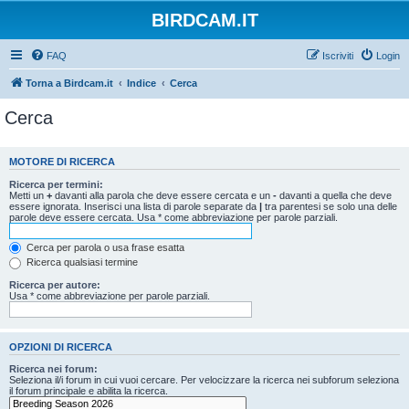
BIRDCAM.IT
FAQ
Iscriviti
Login
Torna a Birdcam.it
Indice
Cerca
Cerca
MOTORE DI RICERCA
Ricerca per termini:
Metti un
+
davanti alla parola che deve essere cercata e un
-
davanti a quella che deve
essere ignorata. Inserisci una lista di parole separate da
|
tra parentesi se solo una delle
parole deve essere cercata. Usa * come abbreviazione per parole parziali.
Cerca per parola o usa frase esatta
Ricerca qualsiasi termine
Ricerca per autore:
Usa * come abbreviazione per parole parziali.
OPZIONI DI RICERCA
Ricerca nei forum:
Seleziona il/i forum in cui vuoi cercare. Per velocizzare la ricerca nei subforum seleziona
il forum principale e abilita la ricerca.