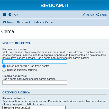
BIRDCAM.IT
FAQ
Iscriviti
Login
Torna a Birdcam.it
Indice
Cerca
Cerca
MOTORE DI RICERCA
Ricerca per termini:
Metti un
+
davanti alla parola che deve essere cercata e un
-
davanti a quella che deve
essere ignorata. Inserisci una lista di parole separate da
|
tra parentesi se solo una delle
parole deve essere cercata. Usa * come abbreviazione per parole parziali.
Cerca per parola o usa frase esatta
Ricerca qualsiasi termine
Ricerca per autore:
Usa * come abbreviazione per parole parziali.
OPZIONI DI RICERCA
Ricerca nei forum:
Seleziona il/i forum in cui vuoi cercare. Per velocizzare la ricerca nei subforum seleziona
il forum principale e abilita la ricerca.