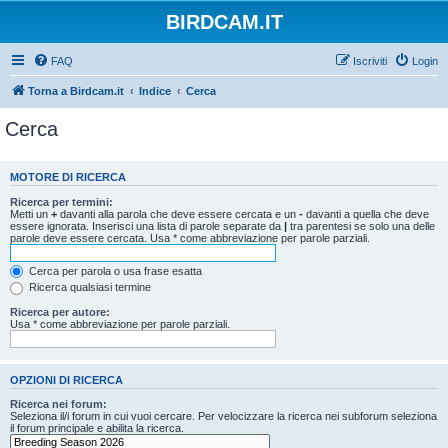
BIRDCAM.IT
FAQ
Iscriviti
Login
Torna a Birdcam.it
Indice
Cerca
Cerca
MOTORE DI RICERCA
Ricerca per termini:
Metti un
+
davanti alla parola che deve essere cercata e un
-
davanti a quella che deve
essere ignorata. Inserisci una lista di parole separate da
|
tra parentesi se solo una delle
parole deve essere cercata. Usa * come abbreviazione per parole parziali.
Cerca per parola o usa frase esatta
Ricerca qualsiasi termine
Ricerca per autore:
Usa * come abbreviazione per parole parziali.
OPZIONI DI RICERCA
Ricerca nei forum:
Seleziona il/i forum in cui vuoi cercare. Per velocizzare la ricerca nei subforum seleziona
il forum principale e abilita la ricerca.