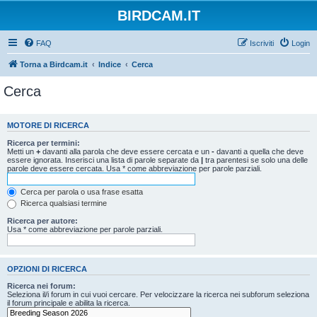
BIRDCAM.IT
FAQ
Iscriviti
Login
Torna a Birdcam.it
Indice
Cerca
Cerca
MOTORE DI RICERCA
Ricerca per termini:
Metti un
+
davanti alla parola che deve essere cercata e un
-
davanti a quella che deve
essere ignorata. Inserisci una lista di parole separate da
|
tra parentesi se solo una delle
parole deve essere cercata. Usa * come abbreviazione per parole parziali.
Cerca per parola o usa frase esatta
Ricerca qualsiasi termine
Ricerca per autore:
Usa * come abbreviazione per parole parziali.
OPZIONI DI RICERCA
Ricerca nei forum:
Seleziona il/i forum in cui vuoi cercare. Per velocizzare la ricerca nei subforum seleziona
il forum principale e abilita la ricerca.