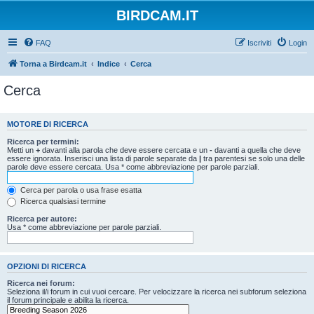
BIRDCAM.IT
FAQ
Iscriviti
Login
Torna a Birdcam.it
Indice
Cerca
Cerca
MOTORE DI RICERCA
Ricerca per termini:
Metti un
+
davanti alla parola che deve essere cercata e un
-
davanti a quella che deve
essere ignorata. Inserisci una lista di parole separate da
|
tra parentesi se solo una delle
parole deve essere cercata. Usa * come abbreviazione per parole parziali.
Cerca per parola o usa frase esatta
Ricerca qualsiasi termine
Ricerca per autore:
Usa * come abbreviazione per parole parziali.
OPZIONI DI RICERCA
Ricerca nei forum:
Seleziona il/i forum in cui vuoi cercare. Per velocizzare la ricerca nei subforum seleziona
il forum principale e abilita la ricerca.