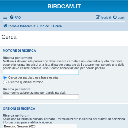
BIRDCAM.IT
FAQ
Iscriviti
Login
Torna a Birdcam.it
Indice
Cerca
Cerca
MOTORE DI RICERCA
Ricerca per termini:
Metti un
+
davanti alla parola che deve essere cercata e un
-
davanti a quella che deve
essere ignorata. Inserisci una lista di parole separate da
|
tra parentesi se solo una delle
parole deve essere cercata. Usa * come abbreviazione per parole parziali.
Cerca per parola o usa frase esatta
Ricerca qualsiasi termine
Ricerca per autore:
Usa * come abbreviazione per parole parziali.
OPZIONI DI RICERCA
Ricerca nei forum:
Seleziona il/i forum in cui vuoi cercare. Per velocizzare la ricerca nei subforum seleziona
il forum principale e abilita la ricerca.