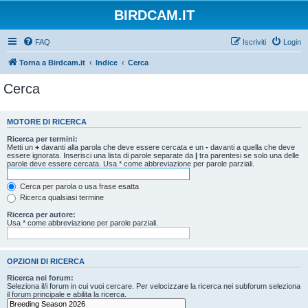
BIRDCAM.IT
FAQ
Iscriviti
Login
Torna a Birdcam.it
Indice
Cerca
Cerca
MOTORE DI RICERCA
Ricerca per termini:
Metti un
+
davanti alla parola che deve essere cercata e un
-
davanti a quella che deve
essere ignorata. Inserisci una lista di parole separate da
|
tra parentesi se solo una delle
parole deve essere cercata. Usa * come abbreviazione per parole parziali.
Cerca per parola o usa frase esatta
Ricerca qualsiasi termine
Ricerca per autore:
Usa * come abbreviazione per parole parziali.
OPZIONI DI RICERCA
Ricerca nei forum:
Seleziona il/i forum in cui vuoi cercare. Per velocizzare la ricerca nei subforum seleziona
il forum principale e abilita la ricerca.