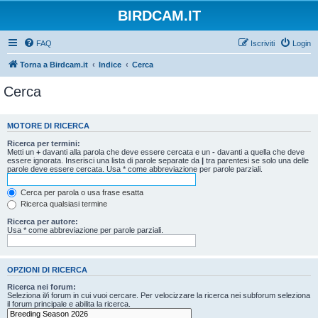
BIRDCAM.IT
FAQ
Iscriviti
Login
Torna a Birdcam.it
Indice
Cerca
Cerca
MOTORE DI RICERCA
Ricerca per termini:
Metti un
+
davanti alla parola che deve essere cercata e un
-
davanti a quella che deve
essere ignorata. Inserisci una lista di parole separate da
|
tra parentesi se solo una delle
parole deve essere cercata. Usa * come abbreviazione per parole parziali.
Cerca per parola o usa frase esatta
Ricerca qualsiasi termine
Ricerca per autore:
Usa * come abbreviazione per parole parziali.
OPZIONI DI RICERCA
Ricerca nei forum:
Seleziona il/i forum in cui vuoi cercare. Per velocizzare la ricerca nei subforum seleziona
il forum principale e abilita la ricerca.