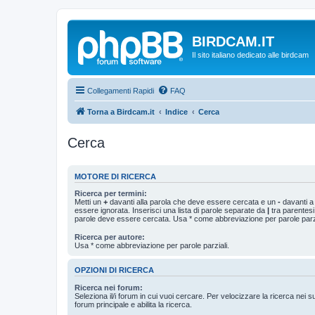
BIRDCAM.IT
Il sito italiano dedicato alle birdcam
Collegamenti Rapidi
FAQ
Torna a Birdcam.it
Indice
Cerca
Cerca
MOTORE DI RICERCA
Ricerca per termini:
Metti un
+
davanti alla parola che deve essere cercata e un
-
davanti a
essere ignorata. Inserisci una lista di parole separate da
|
tra parentesi
parole deve essere cercata. Usa * come abbreviazione per parole parzi
Ricerca per autore:
Usa * come abbreviazione per parole parziali.
OPZIONI DI RICERCA
Ricerca nei forum:
Seleziona il/i forum in cui vuoi cercare. Per velocizzare la ricerca nei s
forum principale e abilita la ricerca.