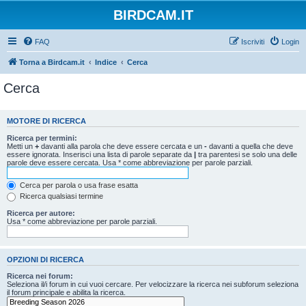
BIRDCAM.IT
FAQ
Iscriviti
Login
Torna a Birdcam.it
Indice
Cerca
Cerca
MOTORE DI RICERCA
Ricerca per termini:
Metti un
+
davanti alla parola che deve essere cercata e un
-
davanti a quella che deve
essere ignorata. Inserisci una lista di parole separate da
|
tra parentesi se solo una delle
parole deve essere cercata. Usa * come abbreviazione per parole parziali.
Cerca per parola o usa frase esatta
Ricerca qualsiasi termine
Ricerca per autore:
Usa * come abbreviazione per parole parziali.
OPZIONI DI RICERCA
Ricerca nei forum:
Seleziona il/i forum in cui vuoi cercare. Per velocizzare la ricerca nei subforum seleziona
il forum principale e abilita la ricerca.