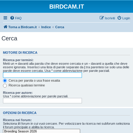
BIRDCAM.IT
FAQ
Iscriviti
Login
Torna a Birdcam.it
Indice
Cerca
Cerca
MOTORE DI RICERCA
Ricerca per termini:
Metti un
+
davanti alla parola che deve essere cercata e un
-
davanti a quella che deve
essere ignorata. Inserisci una lista di parole separate da
|
tra parentesi se solo una delle
parole deve essere cercata. Usa * come abbreviazione per parole parziali.
Cerca per parola o usa frase esatta
Ricerca qualsiasi termine
Ricerca per autore:
Usa * come abbreviazione per parole parziali.
OPZIONI DI RICERCA
Ricerca nei forum:
Seleziona il/i forum in cui vuoi cercare. Per velocizzare la ricerca nei subforum seleziona
il forum principale e abilita la ricerca.