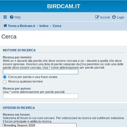
BIRDCAM.IT
FAQ
Iscriviti
Login
Torna a Birdcam.it
Indice
Cerca
Cerca
MOTORE DI RICERCA
Ricerca per termini:
Metti un
+
davanti alla parola che deve essere cercata e un
-
davanti a quella che deve
essere ignorata. Inserisci una lista di parole separate da
|
tra parentesi se solo una delle
parole deve essere cercata. Usa * come abbreviazione per parole parziali.
Cerca per parola o usa frase esatta
Ricerca qualsiasi termine
Ricerca per autore:
Usa * come abbreviazione per parole parziali.
OPZIONI DI RICERCA
Ricerca nei forum:
Seleziona il/i forum in cui vuoi cercare. Per velocizzare la ricerca nei subforum seleziona
il forum principale e abilita la ricerca.