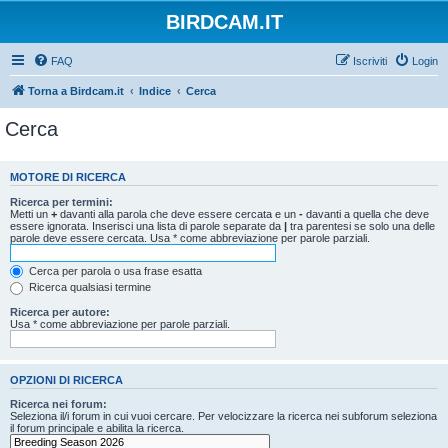
BIRDCAM.IT
FAQ
Iscriviti
Login
Torna a Birdcam.it
Indice
Cerca
Cerca
MOTORE DI RICERCA
Ricerca per termini:
Metti un
+
davanti alla parola che deve essere cercata e un
-
davanti a quella che deve
essere ignorata. Inserisci una lista di parole separate da
|
tra parentesi se solo una delle
parole deve essere cercata. Usa * come abbreviazione per parole parziali.
Cerca per parola o usa frase esatta
Ricerca qualsiasi termine
Ricerca per autore:
Usa * come abbreviazione per parole parziali.
OPZIONI DI RICERCA
Ricerca nei forum:
Seleziona il/i forum in cui vuoi cercare. Per velocizzare la ricerca nei subforum seleziona
il forum principale e abilita la ricerca.