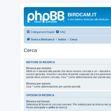
BIRDCAM.IT
Il sito italiano dedicato alle birdcam
Collegamenti Rapidi
FAQ
Torna a Birdcam.it
Indice
Cerca
Cerca
MOTORE DI RICERCA
Ricerca per termini:
Metti un
+
davanti alla parola che deve essere cercata e un
-
davanti a
essere ignorata. Inserisci una lista di parole separate da
|
tra parentesi
parole deve essere cercata. Usa * come abbreviazione per parole parzi
Ricerca per autore:
Usa * come abbreviazione per parole parziali.
OPZIONI DI RICERCA
Ricerca nei forum:
Seleziona il/i forum in cui vuoi cercare. Per velocizzare la ricerca nei s
forum principale e abilita la ricerca.