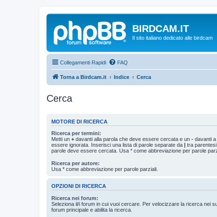
BIRDCAM.IT
Il sito italiano dedicato alle birdcam
Collegamenti Rapidi
FAQ
Torna a Birdcam.it
Indice
Cerca
Cerca
MOTORE DI RICERCA
Ricerca per termini:
Metti un
+
davanti alla parola che deve essere cercata e un
-
davanti a
essere ignorata. Inserisci una lista di parole separate da
|
tra parentesi
parole deve essere cercata. Usa * come abbreviazione per parole parzi
Ricerca per autore:
Usa * come abbreviazione per parole parziali.
OPZIONI DI RICERCA
Ricerca nei forum:
Seleziona il/i forum in cui vuoi cercare. Per velocizzare la ricerca nei s
forum principale e abilita la ricerca.