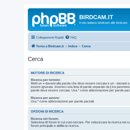
BIRDCAM.IT
Il sito italiano dedicato alle birdcam
Collegamenti Rapidi
FAQ
Torna a Birdcam.it
Indice
Cerca
Cerca
MOTORE DI RICERCA
Ricerca per termini:
Metti un
+
davanti alla parola che deve essere cercata e un
-
davanti a
essere ignorata. Inserisci una lista di parole separate da
|
tra parentesi
parole deve essere cercata. Usa * come abbreviazione per parole parzi
Ricerca per autore:
Usa * come abbreviazione per parole parziali.
OPZIONI DI RICERCA
Ricerca nei forum:
Seleziona il/i forum in cui vuoi cercare. Per velocizzare la ricerca nei s
forum principale e abilita la ricerca.