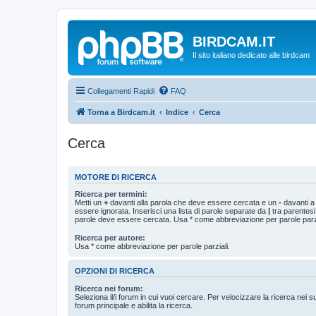
BIRDCAM.IT
Il sito italiano dedicato alle birdcam
Collegamenti Rapidi
FAQ
Torna a Birdcam.it
Indice
Cerca
Cerca
MOTORE DI RICERCA
Ricerca per termini:
Metti un
+
davanti alla parola che deve essere cercata e un
-
davanti a
essere ignorata. Inserisci una lista di parole separate da
|
tra parentesi
parole deve essere cercata. Usa * come abbreviazione per parole parzi
Ricerca per autore:
Usa * come abbreviazione per parole parziali.
OPZIONI DI RICERCA
Ricerca nei forum:
Seleziona il/i forum in cui vuoi cercare. Per velocizzare la ricerca nei s
forum principale e abilita la ricerca.