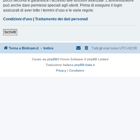
pochi secondi e garantisce l’accesso alle funzioni avanzate. L’amministratore
può anche dare permessi speciali agli utenti. Prima di eseguire il login
assicurati di aver letto i termini d’uso e le varie regole.
Condizioni d’uso
|
Trattamento dei dati personali
Iscriviti
Torna a Birdcam.it
Indice
Tutti gli orari sono
UTC+02:00
Creato da
phpBB
® Forum Software © phpBB Limited
Traduzione Italiana
phpBB-Italia.it
Privacy
|
Condizioni