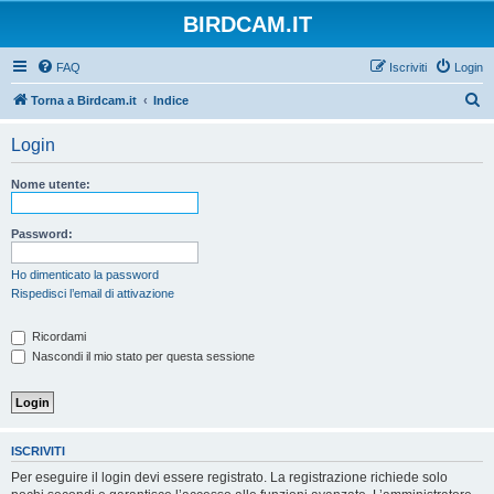
BIRDCAM.IT
FAQ
Iscriviti
Login
C
Torna a Birdcam.it
Indice
e
Login
r
c
Nome utente:
a
Password:
Ho dimenticato la password
Rispedisci l’email di attivazione
Ricordami
Nascondi il mio stato per questa sessione
ISCRIVITI
Per eseguire il login devi essere registrato. La registrazione richiede solo