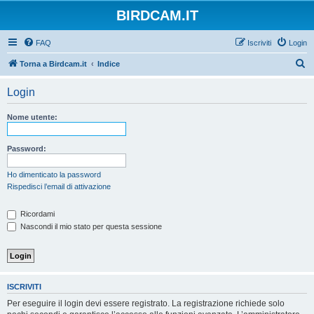
BIRDCAM.IT
FAQ
Iscriviti
Login
C
Torna a Birdcam.it
Indice
e
Login
r
c
Nome utente:
a
Password:
Ho dimenticato la password
Rispedisci l’email di attivazione
Ricordami
Nascondi il mio stato per questa sessione
ISCRIVITI
Per eseguire il login devi essere registrato. La registrazione richiede solo