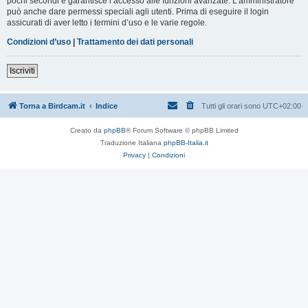
pochi secondi e garantisce l’accesso alle funzioni avanzate. L’amministratore
può anche dare permessi speciali agli utenti. Prima di eseguire il login
assicurati di aver letto i termini d’uso e le varie regole.
Condizioni d’uso
|
Trattamento dei dati personali
Iscriviti
Torna a Birdcam.it
Indice
Tutti gli orari sono
UTC+02:00
Creato da
phpBB
® Forum Software © phpBB Limited
Traduzione Italiana
phpBB-Italia.it
Privacy
|
Condizioni