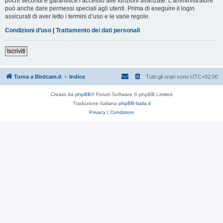
pochi secondi e garantisce l’accesso alle funzioni avanzate. L’amministratore
può anche dare permessi speciali agli utenti. Prima di eseguire il login
assicurati di aver letto i termini d’uso e le varie regole.
Condizioni d’uso
|
Trattamento dei dati personali
Iscriviti
Torna a Birdcam.it
Indice
Tutti gli orari sono
UTC+02:00
Creato da
phpBB
® Forum Software © phpBB Limited
Traduzione Italiana
phpBB-Italia.it
Privacy
|
Condizioni