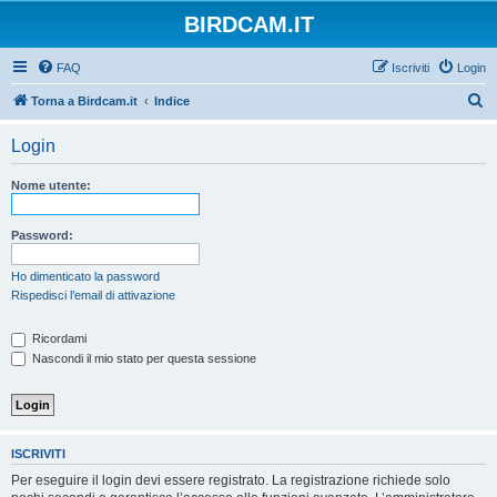
BIRDCAM.IT
FAQ
Iscriviti
Login
C
Torna a Birdcam.it
Indice
e
Login
r
c
Nome utente:
a
Password:
Ho dimenticato la password
Rispedisci l’email di attivazione
Ricordami
Nascondi il mio stato per questa sessione
ISCRIVITI
Per eseguire il login devi essere registrato. La registrazione richiede solo