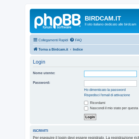
BIRDCAM.IT
Il sito italiano dedicato alle birdcam
Collegamenti Rapidi
FAQ
Torna a Birdcam.it
Indice
Login
Nome utente:
Password:
Ho dimenticato la password
Rispedisci l’email di attivazione
Ricordami
Nascondi il mio stato per questa
ISCRIVITI
Per eseguire il login devi essere registrato. La registrazione r