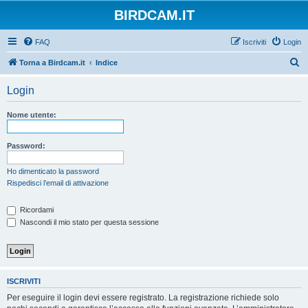
BIRDCAM.IT
FAQ
Iscriviti
Login
C
Torna a Birdcam.it
Indice
e
Login
r
c
Nome utente:
a
Password:
Ho dimenticato la password
Rispedisci l’email di attivazione
Ricordami
Nascondi il mio stato per questa sessione
ISCRIVITI
Per eseguire il login devi essere registrato. La registrazione richiede solo