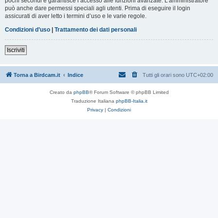
pochi secondi e garantisce l’accesso alle funzioni avanzate. L’amministratore
può anche dare permessi speciali agli utenti. Prima di eseguire il login
assicurati di aver letto i termini d’uso e le varie regole.
Condizioni d’uso
|
Trattamento dei dati personali
Iscriviti
Torna a Birdcam.it
Indice
Tutti gli orari sono
UTC+02:00
Creato da
phpBB
® Forum Software © phpBB Limited
Traduzione Italiana
phpBB-Italia.it
Privacy
|
Condizioni