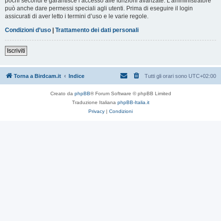
pochi secondi e garantisce l’accesso alle funzioni avanzate. L’amministratore
può anche dare permessi speciali agli utenti. Prima di eseguire il login
assicurati di aver letto i termini d’uso e le varie regole.
Condizioni d’uso
|
Trattamento dei dati personali
Iscriviti
Torna a Birdcam.it
Indice
Tutti gli orari sono
UTC+02:00
Creato da
phpBB
® Forum Software © phpBB Limited
Traduzione Italiana
phpBB-Italia.it
Privacy
|
Condizioni