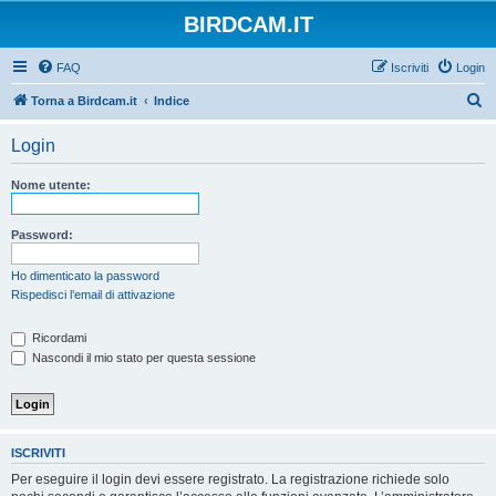
BIRDCAM.IT
FAQ
Iscriviti
Login
C
Torna a Birdcam.it
Indice
e
Login
r
c
Nome utente:
a
Password:
Ho dimenticato la password
Rispedisci l’email di attivazione
Ricordami
Nascondi il mio stato per questa sessione
ISCRIVITI
Per eseguire il login devi essere registrato. La registrazione richiede solo