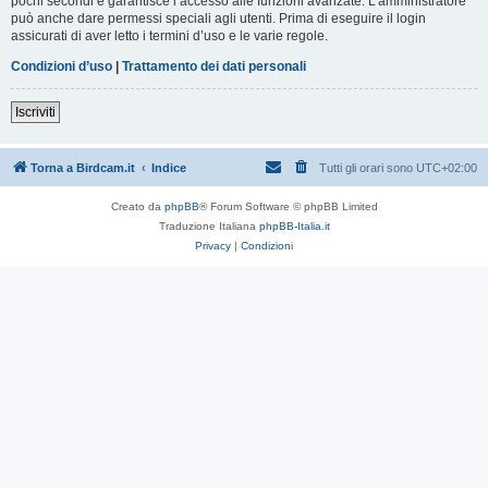
pochi secondi e garantisce l’accesso alle funzioni avanzate. L’amministratore
può anche dare permessi speciali agli utenti. Prima di eseguire il login
assicurati di aver letto i termini d’uso e le varie regole.
Condizioni d’uso
|
Trattamento dei dati personali
Iscriviti
Torna a Birdcam.it
Indice
Tutti gli orari sono
UTC+02:00
Creato da
phpBB
® Forum Software © phpBB Limited
Traduzione Italiana
phpBB-Italia.it
Privacy
|
Condizioni