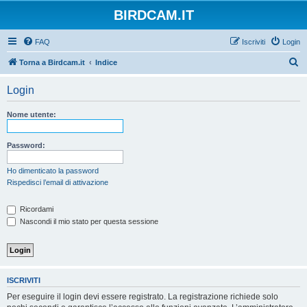
BIRDCAM.IT
FAQ
Iscriviti
Login
C
Torna a Birdcam.it
Indice
e
Login
r
c
Nome utente:
a
Password:
Ho dimenticato la password
Rispedisci l’email di attivazione
Ricordami
Nascondi il mio stato per questa sessione
ISCRIVITI
Per eseguire il login devi essere registrato. La registrazione richiede solo